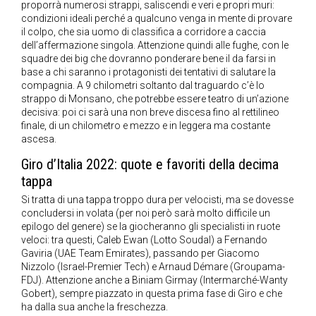
proporrà numerosi strappi, saliscendi e veri e propri muri:
condizioni ideali perché a qualcuno venga in mente di provare
il colpo, che sia uomo di classifica a corridore a caccia
dell’affermazione singola. Attenzione quindi alle fughe, con le
squadre dei big che dovranno ponderare bene il da farsi in
base a chi saranno i protagonisti dei tentativi di salutare la
compagnia. A 9 chilometri soltanto dal traguardo c’è lo
strappo di Monsano, che potrebbe essere teatro di un’azione
decisiva: poi ci sarà una non breve discesa fino al rettilineo
finale, di un chilometro e mezzo e in leggera ma costante
ascesa.
Giro d’Italia 2022: quote e favoriti della decima
tappa
Si tratta di una tappa troppo dura per velocisti, ma se dovesse
concludersi in volata (per noi però sarà molto difficile un
epilogo del genere) se la giocheranno gli specialisti in ruote
veloci: tra questi, Caleb Ewan (Lotto Soudal) a Fernando
Gaviria (UAE Team Emirates), passando per Giacomo
Nizzolo (Israel-Premier Tech) e Arnaud Démare (Groupama-
FDJ). Attenzione anche a Biniam Girmay (Intermarché-Wanty
Gobert), sempre piazzato in questa prima fase di Giro e che
ha dalla sua anche la freschezza.