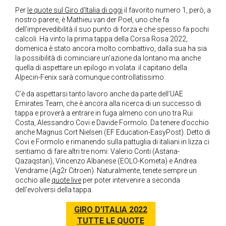
Per
le quote sul Giro d’Italia di oggi
il favorito numero 1, però, a
nostro parere, è Mathieu van der Poel, uno che fa
dell’imprevedibilità il suo punto di forza e che spesso fa pochi
calcoli. Ha vinto la prima tappa della Corsa Rosa 2022,
domenica è stato ancora molto combattivo, dalla sua ha sia
la possibilità di cominciare un’azione da lontano ma anche
quella di aspettare un epilogo in volata: il capitano della
Alpecin-Fenix sarà comunque controllatissimo.
C’è da aspettarsi tanto lavoro anche da parte dell’UAE
Emirates Team, che è ancora alla ricerca di un successo di
tappa e proverà a entrare in fuga almeno con uno tra Rui
Costa, Alessandro Covi e Davide Formolo. Da tenere d’occhio
anche Magnus Cort Nielsen (EF Education-EasyPost). Detto di
Covi e Formolo e rimanendo sulla pattuglia di italiani in lizza ci
sentiamo di fare altri tre nomi: Valerio Conti (Astana-
Qazaqstan), Vincenzo Albanese (EOLO-Kometa) e Andrea
Vendrame (Ag2r Citroen). Naturalmente, tenete sempre un
occhio alle
quote live
per poter intervenire a seconda
dell’evolversi della tappa.
GIRO D’ITALIA 2022
TUTTE LE QUOTE