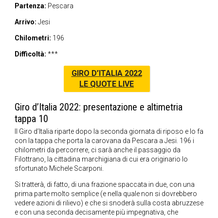
Partenza:
Pescara
Arrivo:
Jesi
Chilometri:
196
Difficoltà:
***
GIRO D’ITALIA 2022
LE QUOTE LIVE
Giro d’Italia 2022: presentazione e altimetria
tappa 10
Il Giro d’Italia riparte dopo la seconda giornata di riposo e lo fa
con la tappa che porta la carovana da Pescara a Jesi. 196 i
chilometri da percorrere, ci sarà anche il passaggio da
Filottrano, la cittadina marchigiana di cui era originario lo
sfortunato Michele Scarponi.
Si tratterà, di fatto, di una frazione spaccata in due, con una
prima parte molto semplice (e nella quale non si dovrebbero
vedere azioni di rilievo) e che si snoderà sulla costa abruzzese
e con una seconda decisamente più impegnativa, che