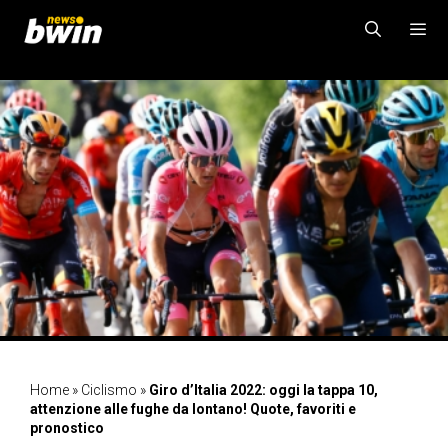
Vai
al
contenuto
MENU
Home
»
Ciclismo
»
Giro d’Italia 2022: oggi la tappa 10,
attenzione alle fughe da lontano! Quote, favoriti e
pronostico