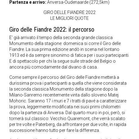
Partenza e arrivo:
Anversa-Oudenaarde (272,5km)
GIRO DELLE FIANDRE 2022
LE MIGLIORI QUOTE
Giro delle Fiandre 2022: il percorso
E’ già arrivato il tempo della seconda grande classica
Monumento della stagione: domenica si corre il Giro delle
Fiandre. La sua prima edizione andò in scena nel lontano
1913 ed è da sempre sinonimo di fatica per i suoi partecipanti.
E di spettacolo per chi la segue sulle strade del Belgio o
ancora più comodamente dal divano di casa.
Come sempre il percorso del Giro delle Fiandre metterà a
durissima prova i partecipanti a quella che viene considerata
la seconda classica Monumento della stagione dopo la
Milano-Sanremo recentemente vinta dallo sloveno Matej
Mohoric. Saranno 17 i muri e 7 i tratti di pavé a caratterizzare
la prova, leggermente modificata nei suoi primi chilometri
dopo la partenza di Anversa. Dal quarto muro in poi, però, si
tornerà sul classico: Vecchio Quaremont, che verrà scalato
per tre volte e Paterberg, da affrontare per due volte, in rapida
successione hanno tutto per fare la differenza.