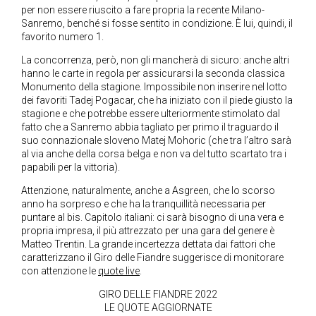
per non essere riuscito a fare propria la recente Milano-
Sanremo, benché si fosse sentito in condizione. È lui, quindi, il
favorito numero 1.
La concorrenza, però, non gli mancherà di sicuro: anche altri
hanno le carte in regola per assicurarsi la seconda classica
Monumento della stagione. Impossibile non inserire nel lotto
dei favoriti Tadej Pogacar, che ha iniziato con il piede giusto la
stagione e che potrebbe essere ulteriormente stimolato dal
fatto che a Sanremo abbia tagliato per primo il traguardo il
suo connazionale sloveno Matej Mohoric (che tra l’altro sarà
al via anche della corsa belga e non va del tutto scartato tra i
papabili per la vittoria).
Attenzione, naturalmente, anche a Asgreen, che lo scorso
anno ha sorpreso e che ha la tranquillità necessaria per
puntare al bis. Capitolo italiani: ci sarà bisogno di una vera e
propria impresa, il più attrezzato per una gara del genere è
Matteo Trentin. La grande incertezza dettata dai fattori che
caratterizzano il Giro delle Fiandre suggerisce di monitorare
con attenzione le
quote live
.
GIRO DELLE FIANDRE 2022
LE QUOTE AGGIORNATE