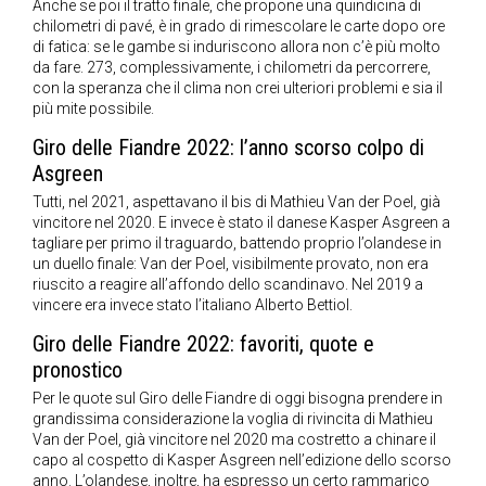
Anche se poi il tratto finale, che propone una quindicina di
chilometri di pavé, è in grado di rimescolare le carte dopo ore
di fatica: se le gambe si induriscono allora non c’è più molto
da fare. 273, complessivamente, i chilometri da percorrere,
con la speranza che il clima non crei ulteriori problemi e sia il
più mite possibile.
Giro delle Fiandre 2022: l’anno scorso colpo di
Asgreen
Tutti, nel 2021, aspettavano il bis di Mathieu Van der Poel, già
vincitore nel 2020. E invece è stato il danese Kasper Asgreen a
tagliare per primo il traguardo, battendo proprio l’olandese in
un duello finale: Van der Poel, visibilmente provato, non era
riuscito a reagire all’affondo dello scandinavo. Nel 2019 a
vincere era invece stato l’italiano Alberto Bettiol.
Giro delle Fiandre 2022: favoriti, quote e
pronostico
Per le quote sul Giro delle Fiandre di oggi bisogna prendere in
grandissima considerazione la voglia di rivincita di Mathieu
Van der Poel, già vincitore nel 2020 ma costretto a chinare il
capo al cospetto di Kasper Asgreen nell’edizione dello scorso
anno. L’olandese, inoltre, ha espresso un certo rammarico