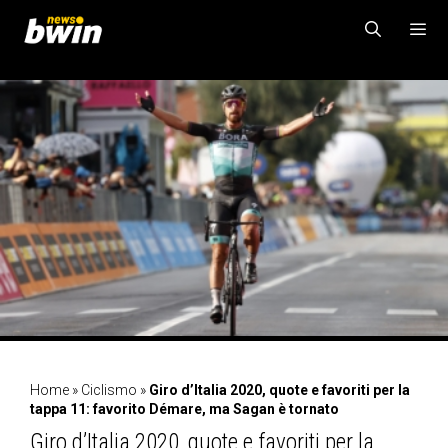
Vai
al
contenuto
MENU
Home
»
Ciclismo
»
Giro d’Italia 2020, quote e favoriti per la
tappa 11: favorito Démare, ma Sagan è tornato
Giro d’Italia 2020, quote e favoriti per la