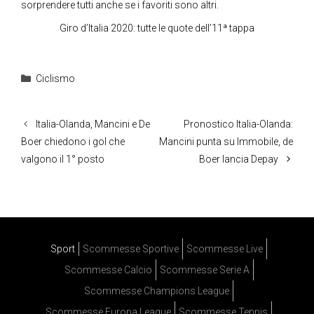
sorprendere tutti anche se i favoriti sono altri.
Giro d’Italia 2020: tutte le quote dell’11ª tappa
Categorie
Ciclismo
Italia-Olanda, Mancini e De
Pronostico Italia-Olanda:
Boer chiedono i gol che
Mancini punta su Immobile, de
valgono il 1° posto
Boer lancia Depay
Sport
Scommesse Sportive
Scommesse Live
Scommesse Calcio
Scommesse Serie A
Scommesse Champions League
Scommesse Europa League
Scommesse Tennis