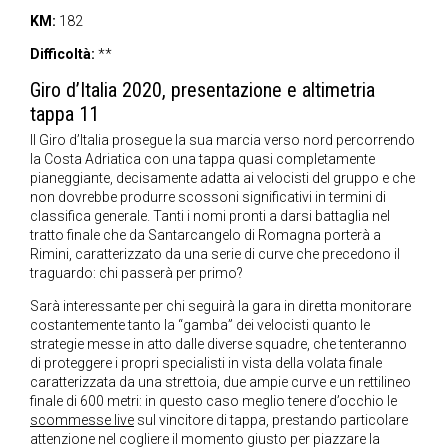
KM:
182
Difficoltà:
**
Giro d’Italia 2020, presentazione e altimetria
tappa 11
Il Giro d’Italia prosegue la sua marcia verso nord percorrendo
la Costa Adriatica con una tappa quasi completamente
pianeggiante, decisamente adatta ai velocisti del gruppo e che
non dovrebbe produrre scossoni significativi in termini di
classifica generale. Tanti i nomi pronti a darsi battaglia nel
tratto finale che da Santarcangelo di Romagna porterà a
Rimini, caratterizzato da una serie di curve che precedono il
traguardo: chi passerà per primo?
Sarà interessante per chi seguirà la gara in diretta monitorare
costantemente tanto la “gamba” dei velocisti quanto le
strategie messe in atto dalle diverse squadre, che tenteranno
di proteggere i propri specialisti in vista della volata finale
caratterizzata da una strettoia, due ampie curve e un rettilineo
finale di 600 metri: in questo caso meglio tenere d’occhio le
scommesse live
sul vincitore di tappa, prestando particolare
attenzione nel cogliere il momento giusto per piazzare la