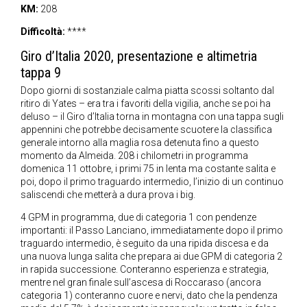
KM:
208
Difficoltà:
****
Giro d’Italia 2020, presentazione e altimetria
tappa 9
Dopo giorni di sostanziale calma piatta scossi soltanto dal
ritiro di Yates – era tra i favoriti della vigilia, anche se poi ha
deluso – il Giro d’Italia torna in montagna con una tappa sugli
appennini che potrebbe decisamente scuotere la classifica
generale intorno alla maglia rosa detenuta fino a questo
momento da Almeida. 208 i chilometri in programma
domenica 11 ottobre, i primi 75 in lenta ma costante salita e
poi, dopo il primo traguardo intermedio, l’inizio di un continuo
saliscendi che metterà a dura prova i big.
4 GPM in programma, due di categoria 1 con pendenze
importanti: il Passo Lanciano, immediatamente dopo il primo
traguardo intermedio, è seguito da una ripida discesa e da
una nuova lunga salita che prepara ai due GPM di categoria 2
in rapida successione. Conteranno esperienza e strategia,
mentre nel gran finale sull’ascesa di Roccaraso (ancora
categoria 1) conteranno cuore e nervi, dato che la pendenza