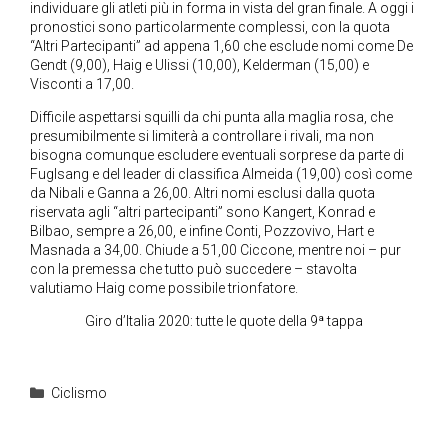
individuare gli atleti più in forma in vista del gran finale. A oggi i
pronostici sono particolarmente complessi, con la quota
“Altri Partecipanti” ad appena 1,60 che esclude nomi come De
Gendt (9,00), Haig e Ulissi (10,00), Kelderman (15,00) e
Visconti a 17,00.
Difficile aspettarsi squilli da chi punta alla maglia rosa, che
presumibilmente si limiterà a controllare i rivali, ma non
bisogna comunque escludere eventuali sorprese da parte di
Fuglsang e del leader di classifica Almeida (19,00) così come
da Nibali e Ganna a 26,00. Altri nomi esclusi dalla quota
riservata agli “altri partecipanti” sono Kangert, Konrad e
Bilbao, sempre a 26,00, e infine Conti, Pozzovivo, Hart e
Masnada a 34,00. Chiude a 51,00 Ciccone, mentre noi – pur
con la premessa che tutto può succedere – stavolta
valutiamo Haig come possibile trionfatore.
Giro d’Italia 2020: tutte le quote della 9ª tappa
Categorie
Ciclismo