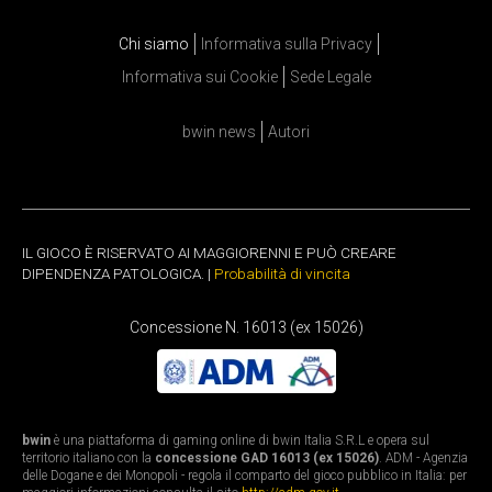
Chi siamo
Informativa sulla Privacy
Informativa sui Cookie
Sede Legale
bwin news
Autori
IL GIOCO È RISERVATO AI MAGGIORENNI E PUÒ CREARE
DIPENDENZA PATOLOGICA. |
Probabilità di vincita
Concessione N. 16013 (ex 15026)
bwin
è una piattaforma di gaming online di bwin Italia S.R.L e opera sul
territorio italiano con la
concessione GAD 16013 (ex 15026)
. ADM - Agenzia
delle Dogane e dei Monopoli - regola il comparto del gioco pubblico in Italia: per