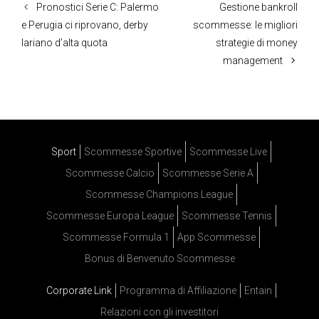
Pronostici Serie C: Palermo
Gestione bankroll
e Perugia ci riprovano, derby
scommesse: le migliori
lariano d’alta quota
strategie di money
management
Sport
Scommesse Sportive
Scommesse Live
Scommesse Calcio
Scommesse Serie A
Scommesse Champions League
Scommesse Europa League
Scommesse Tennis
Scommesse Formula 1
App Scommesse
Bonus di Benvenuto Scommesse
Corporate Link
Programma di Affiliazione
Entain
Relazioni con gli investitori