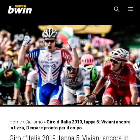
Vai
al
contenuto
MENU
Home
»
Ciclismo
»
Giro d’Italia 2019, tappa 5: Viviani ancora
in lizza, Demare pronto per il colpo
Giro d’Italia 2019, tappa 5: Viviani ancora in