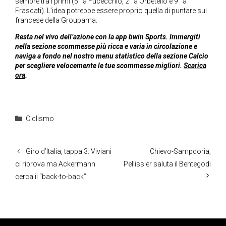
sempre tra i primi (5° a Fucecchio, 2° a Orbetello e 9° a
Frascati). L’idea potrebbe essere proprio quella di puntare sul
francese della Groupama.
Resta nel vivo dell’azione con la app bwin Sports. Immergiti
nella sezione scommesse più ricca e varia in circolazione e
naviga a fondo nel nostro menu statistico della sezione Calcio
per scegliere velocemente le tue scommesse migliori.
Scarica
ora
.
Categorie
Ciclismo
Giro d’Italia, tappa 3: Viviani
Chievo-Sampdoria,
ci riprova ma Ackermann
Pellissier saluta il Bentegodi
cerca il “back-to-back”