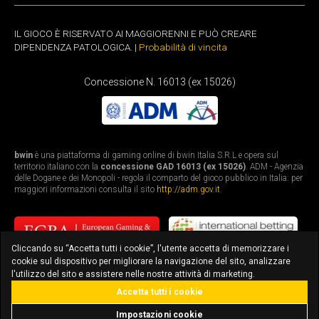
IL GIOCO È RISERVATO AI MAGGIORENNI E PUÒ CREARE
DIPENDENZA PATOLOGICA. |
Probabilità di vincita
Concessione N. 16013 (ex 15026)
bwin
è una piattaforma di gaming online di bwin Italia S.R.L e opera sul
territorio italiano con la
concessione GAD 16013 (ex 15026)
. ADM - Agenzia
delle Dogane e dei Monopoli - regola il comparto del gioco pubblico in Italia: per
maggiori informazioni consulta il sito
http://adm.gov.it
Cliccando su “Accetta tutti i cookie”, l'utente accetta di memorizzare i
cookie sul dispositivo per migliorare la navigazione del sito, analizzare
l'utilizzo del sito e assistere nelle nostre attività di marketing.
Accetta tutti i cookie
bonus fino a 3.010€
scarica l'app
Impostazioni cookie