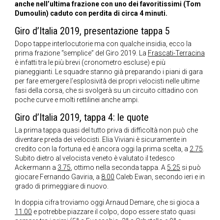
anche nell’ultima frazione con uno dei favoritissimi (Tom
Dumoulin) caduto con perdita di circa 4 minuti.
Giro d’Italia 2019, presentazione tappa 5
Dopo tappe interlocutorie ma con qualche insidia, ecco la
prima frazione “semplice” del Giro 2019. La
Frascati-Terracina
è infatti tra le più brevi (cronometro escluse) e più
pianeggianti. Le squadre stanno già preparando i piani di gara
per fare emergere l’esplosività dei propri velocisti nelle ultime
fasi della corsa, che si svolgerà su un circuito cittadino con
poche curve e molti rettilinei anche ampi.
Giro d’Italia 2019, tappa 4: le quote
La prima tappa quasi del tutto priva di difficoltà non può che
diventare preda dei velocisti. Elia Viviani è sicuramente in
credito con la fortuna ed è ancora oggi la prima scelta, a
2.75
.
Subito dietro al velocista veneto è valutato il tedesco
Ackermann a
3.75
, ottimo nella seconda tappa. A
5.25
si può
giocare Fernando Gaviria, a
8.00
Caleb Ewan, secondo ieri e in
grado di primeggiare di nuovo.
In doppia cifra troviamo oggi Arnaud Demare, che si gioca a
11.00
e potrebbe piazzare il colpo, dopo essere stato quasi