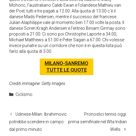
Mohoric, l’australiano Caleb Ewan e l’olandese Mathieu van
der Poel, tutti e tre pagati a 12.00. Alla quota di 13.00 c’è il
danese Mads Pedersen, mentre il successo del francese
Julian Alaphilippe vale al momento ben 17.00 volte la posta. Il
danese Soren Kragh Andersen e l’eritreo Biniam Girmay sono
proposti a 21.00. Ci sono poi Christophe Laporte a 34.00,
Michael Matthews a 51.00 e Peter Sagan a 67.00. Chi volesse
invece punatre su un corridore che non è in questa lista può
farlo alla quota di 3.00.
MILANO-SANREMO
TUTTE LE QUOTE
Crediti immagine: Getty Images
Categorie
Ciclismo
Udinese-Milan: Ibrahimovic
Pronostici tennis oggi:
potrebbe scendere in campo
prima semifinale nel Wta Indian
dal primo minuto
Wells