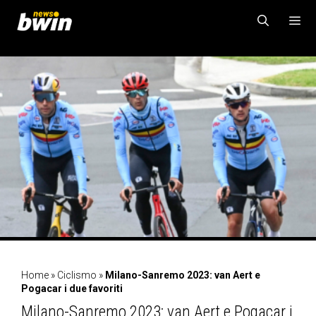
Vai
al
contenuto
MENU
Home
»
Ciclismo
»
Milano-Sanremo 2023: van Aert e
Pogacar i due favoriti
Milano-Sanremo 2023: van Aert e Pogacar i