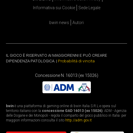
Informativa sui Cookie
Sede Legale
bwin news
Autori
IL GIOCO È RISERVATO AI MAGGIORENNI E PUÒ CREARE
DIPENDENZA PATOLOGICA. |
Probabilità di vincita
Concessione N. 16013 (ex 15026)
bwin
è una piattaforma di gaming online di bwin Italia S.R.L e opera sul
territorio italiano con la
concessione GAD 16013 (ex 15026)
. ADM - Agenzia
delle Dogane e dei Monopoli - regola il comparto del gioco pubblico in Italia: per
maggiori informazioni consulta il sito
http://adm.gov.it