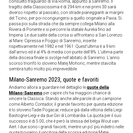
consueto traguardo di Via Roma, appunto a Sanremo. Il
tragitto della Classicissima é di 294 km e nei primi 30 sarà
diverso rispetto al passato, con strade pianeggianti ai margini
del Ticino, per poi ricongiungersi a quello originale a Pavia. Si
passa poi sulla strada che da sempre collega Milano alla
Riviera di Ponente e si percorre la statale Aurelia fino ad
Imperia. Le due salite della corsa si affrontano a San Lorenzo
al Mare: Cipressa e Poggio di Sanremo, inserite
rispettivamente nel 1982 e nel 1961. Quest’ultima è a 9 km
dall’arrivo ed é al 4% di media con punte dell’8%. L’ultima parte
della discesa finale si svolge nell’abitato di Sanremo. L’anno
scorso trionfò lo sloveno Matej Mohoric, mentre stavolta
sembra tutto molto più imprevedibile.
Milano-Sanremo 2023, quote e favoriti
Andiamo allora a guardare nel dettaglio le
quote della
Milano-Sanremo
per capire chi ha maggiori chance di
vincere la Classica. Stando anche alle parole di un campione
come Alberto Contador, il grande favorito per questa edizione
è lo slovenoTadei Pogacar, reduce già dalla vittoria della Liegi-
Bastogne-Liegi e da due Giri di Lombardia. La quota per il suo
successo è di 5.00, che è però la stessa del belga Wout van
Aert. I due sono i grandi favoriti, mentre un po’ più indietro nelle
quote troviamo il vincitore della scorsa edizione Matej