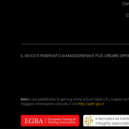
Cor
C
IL GIOCO È RISERVATO AI MAGGIORENNI E PUÒ CREARE DIP
bwin
è una piattaforma di gaming online di bwin Italia S.R.L e opera sul te
maggiori informazioni consulta il sito
http://adm.gov.it