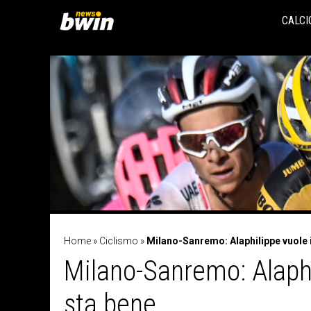
Vai
al
CALCI
contenuto
Home
»
Ciclismo
»
Milano-Sanremo: Alaphilippe vuole il
Milano-Sanremo: Alaphil
sta bene…