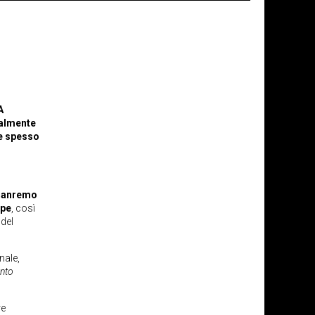
A
palmente
me spesso
Sanremo
ppe
, così
 del
nale,
into
re