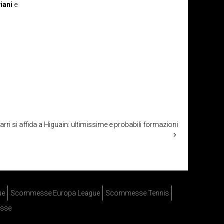
iani
e
ri si affida a Higuain: ultimissime e probabili formazioni
ue
Scommesse Europa League
Scommesse Tennis
sse