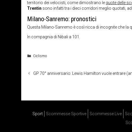
territorio dei velocisti, come dimostrano le
quote delle s
Trentin
sono infatti tra i dieci corridori meglio quotati, a
Milano-Sanremo: pronostici
Questa Milano-Sanremo è così ricca di incognite che la q
In compagnia di Nibali a 101.
Categorie
Ciclismo
GP 70° anniversario: Lewis Hamilton vuole entrare (an
Sport
Scommesse Sportive
Scommesse Live
Sco
Sc