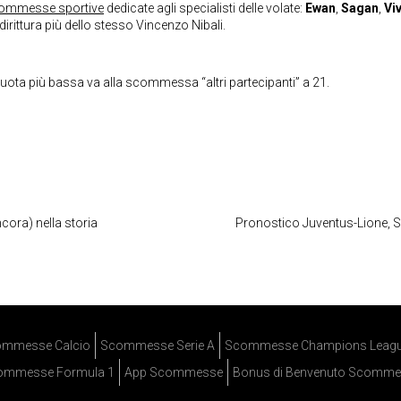
commesse sportive
dedicate agli specialisti delle volate:
Ewan
,
Sagan
,
Viv
ddirittura più dello stesso Vincenzo Nibali.
uota più bassa va alla scommessa “altri partecipanti” a 21.
cora) nella storia
Pronostico Juventus-Lione, Sar
mmesse Calcio
Scommesse Serie A
Scommesse Champions Leag
ommesse Formula 1
App Scommesse
Bonus di Benvenuto Scomme