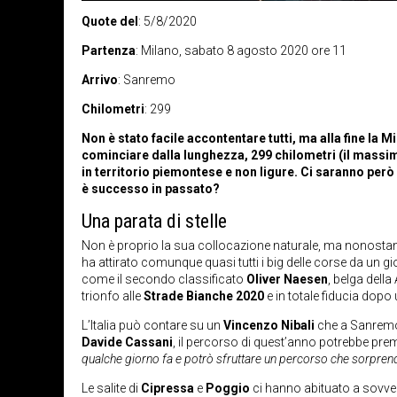
Quote del
: 5/8/2020
Partenza
: Milano, sabato 8 agosto 2020 ore 11
Arrivo
: Sanremo
Chilometri
: 299
Non è stato facile accontentare tutti, ma alla fine la
cominciare dalla lunghezza, 299 chilometri (il massim
in territorio piemontese e non ligure. Ci saranno per
è successo in passato?
Una parata di stelle
Non è proprio la sua collocazione naturale, ma nonostan
ha attirato comunque quasi tutti i big delle corse da un gi
come il secondo classificato
Oliver Naesen
, belga della
trionfo alle
Strade Bianche 2020
e in totale fiducia dopo 
L’Italia può contare su un
Vincenzo Nibali
che a Sanremo 
Davide Cassani
, il percorso di quest’anno potrebbe premi
qualche giorno fa e potrò sfruttare un percorso che sorpren
Le salite di
Cipressa
e
Poggio
ci hanno abituato a sovve