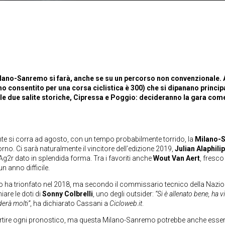
 Milano-Sanremo si farà, anche se su un percorso non convenzionale. 
o consentito per una corsa ciclistica è 300) che si dipanano princi
ò le due salite storiche, Cipressa e Poggio: decideranno la gara co
te si corra ad agosto, con un tempo probabilmente torrido, la
Milano-
orno. Ci sarà naturalmente il vincitore dell’edizione 2019,
Julian Alaphili
 Ag2r dato in splendida forma. Tra i favoriti anche
Wout Van Aert
, fresco
un anno difficile.
ha trionfato nel 2018, ma secondo il commissario tecnico della Nazio
are le doti di
Sonny Colbrelli
, uno degli outsider:
“Si è allenato bene, ha v
derà molti”
, ha dichiarato Cassani a
Cicloweb.it
.
rtire ogni pronostico, ma questa Milano-Sanremo potrebbe anche esse