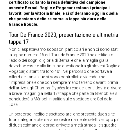
certificato soltanto la resa definitiva del campione
uscente Bernal. Roglic e Pogacar restano i principali
favoriti per la vittoria finale, e si sfideranno oggi in quella
che possiamo definire come la tappa più dura della
Grande Boucle.
Tour De France 2020, presentazione e altimetria
tappa 17
Non ci aspettavamo scossoni particolari e non ci sono stati:
la tappa numero 16 del Tour de France 2020 ha certificato
l’addio dei sogni di gloria di Bernal e che la maglia gialla
dovrebbe essere alla fine una questione tra gli sloveni Roglic e
Pogacar, distanti tra loro 40”. Nel percorso che portava a
Villard-de-Lans i due si sono controllati a vicenda, ma
l’impressione è che con sempre meno terreno davanti prima
dell’arrivo agli Champs-Élysées la resa dei conti dovrà arrivare
a breve, magari già nella 17ª tappa che parte da Grenoble e si
concluderà a Méribel, in salita sullo spettacolare Col de la
Loze.
Un percorso inedito e spettacolare, che presenta due salite
fuori categoria che saranno estremamente selettive dopo più
di due settimane di corsa: arrivate a metà strada, le squadre