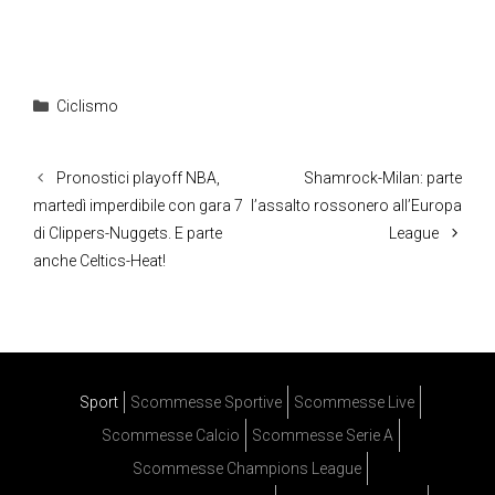
Categorie
Ciclismo
Pronostici playoff NBA,
Shamrock-Milan: parte
martedì imperdibile con gara 7
l’assalto rossonero all’Europa
di Clippers-Nuggets. E parte
League
anche Celtics-Heat!
Sport
Scommesse Sportive
Scommesse Live
Scommesse Calcio
Scommesse Serie A
Scommesse Champions League