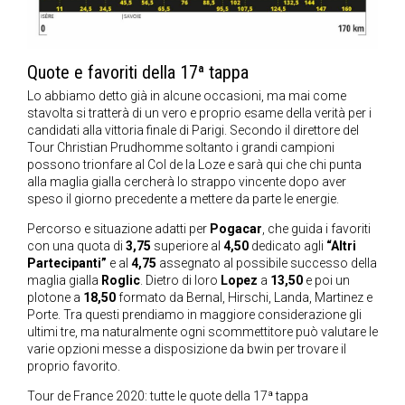
Quote e favoriti della 17ª tappa
Lo abbiamo detto già in alcune occasioni, ma mai come
stavolta si tratterà di un vero e proprio esame della verità per i
candidati alla vittoria finale di Parigi. Secondo il direttore del
Tour Christian Prudhomme soltanto i grandi campioni
possono trionfare al Col de la Loze e sarà qui che chi punta
alla maglia gialla cercherà lo strappo vincente dopo aver
speso il giorno precedente a mettere da parte le energie.
Percorso e situazione adatti per
Pogacar
, che guida i favoriti
con una quota di
3,75
superiore al
4,50
dedicato agli
“Altri
Partecipanti”
e al
4,75
assegnato al possibile successo della
maglia gialla
Roglic
. Dietro di loro
Lopez
a
13,50
e poi un
plotone a
18,50
formato da Bernal, Hirschi, Landa, Martinez e
Porte. Tra questi prendiamo in maggiore considerazione gli
ultimi tre, ma naturalmente ogni scommettitore può valutare le
varie opzioni messe a disposizione da bwin per trovare il
proprio favorito.
Tour de France 2020: tutte le quote della 17ª tappa