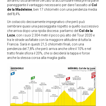
avranno sicuramente cercato di accumulare nella prima parte
pianeggiante il vantaggio necessario per dare l’assalto al
Col
de la Madeleine
, ben 17 chilometri con una pendenza media
dell’8,4%.
Un ostacolo decisamente impegnativo che però può
sembrare quasi una passeggiata rispetto a quello successivo
che arriva dopo una ripida discesa: parliamo del
Col de la
Loze
, con i suoi 2.304 metri il picco più alto del Tour 2020 e
tra le strade asfaltate con la maggiore altitudine di tutta la
Francia. Sarà in questi 21,5 chilometri finali, con una
pendenza del 7,8% che però arriva anche oltre il 10% e nel
tratto finale sfiora il 20%, che si deciderà la tappa e forse
anche la stessa corsa alla maglia gialla.