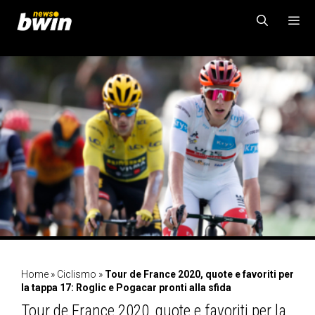
Vai
al
contenuto
MENU
Home
»
Ciclismo
»
Tour de France 2020, quote e favoriti per
la tappa 17: Roglic e Pogacar pronti alla sfida
Tour de France 2020, quote e favoriti per la