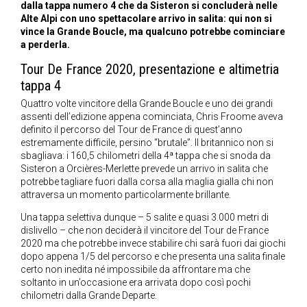
dalla tappa numero 4 che da Sisteron si concluderà nelle
Alte Alpi con uno spettacolare arrivo in salita: qui non si
vince la Grande Boucle, ma qualcuno potrebbe cominciare
a perderla.
Tour De France 2020, presentazione e altimetria
tappa 4
Quattro volte vincitore della Grande Boucle e uno dei grandi
assenti dell’edizione appena cominciata, Chris Froome aveva
definito il percorso del Tour de France di quest’anno
estremamente difficile, persino “brutale”. Il britannico non si
sbagliava: i 160,5 chilometri della 4ª tappa che si snoda da
Sisteron a Orcières-Merlette prevede un arrivo in salita che
potrebbe tagliare fuori dalla corsa alla maglia gialla chi non
attraversa un momento particolarmente brillante.
Una tappa selettiva dunque – 5 salite e quasi 3.000 metri di
dislivello – che non deciderà il vincitore del Tour de France
2020 ma che potrebbe invece stabilire chi sarà fuori dai giochi
dopo appena 1/5 del percorso e che presenta una salita finale
certo non inedita né impossibile da affrontare ma che
soltanto in un’occasione era arrivata dopo così pochi
chilometri dalla Grande Departe.