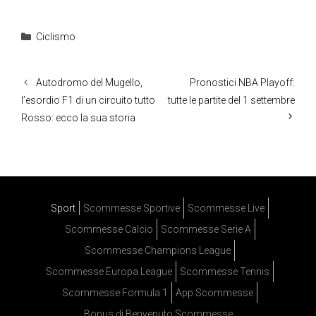
Categorie
Ciclismo
Autodromo del Mugello,
Pronostici NBA Playoff:
l’esordio F1 di un circuito tutto
tutte le partite del 1 settembre
Rosso: ecco la sua storia
Sport
Scommesse Sportive
Scommesse Live
Scommesse Calcio
Scommesse Serie A
Scommesse Champions League
Scommesse Europa League
Scommesse Tennis
Scommesse Formula 1
App Scommesse
Bonus di Benvenuto Scommesse