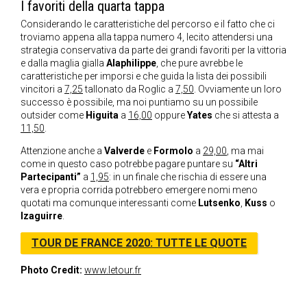
I favoriti della quarta tappa
Considerando le caratteristiche del percorso e il fatto che ci
troviamo appena alla tappa numero 4, lecito attendersi una
strategia conservativa da parte dei grandi favoriti per la vittoria
e dalla maglia gialla
Alaphilippe
, che pure avrebbe le
caratteristiche per imporsi e che guida la lista dei possibili
vincitori a
7,25
tallonato da Roglic a
7,50
. Ovviamente un loro
successo è possibile, ma noi puntiamo su un possibile
outsider come
Higuita
a
16,00
oppure
Yates
che si attesta a
11,50
.
Attenzione anche a
Valverde
e
Formolo
a
29,00
, ma mai
come in questo caso potrebbe pagare puntare su
“Altri
Partecipanti”
a
1,95
: in un finale che rischia di essere una
vera e propria corrida potrebbero emergere nomi meno
quotati ma comunque interessanti come
Lutsenko
,
Kuss
o
Izaguirre
.
TOUR DE FRANCE 2020: TUTTE LE QUOTE
Photo Credit:
www.letour.fr