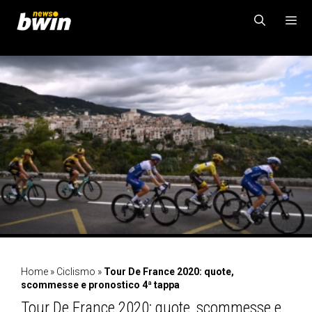
Vai
al
contenuto
MENU
Home
»
Ciclismo
»
Tour De France 2020: quote,
scommesse e pronostico 4ª tappa
Tour De France 2020: quote, scommesse e