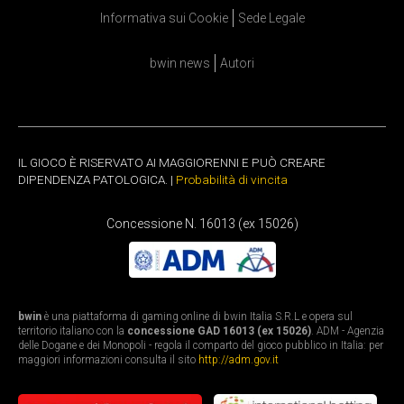
Informativa sui Cookie
Sede Legale
bwin news
Autori
IL GIOCO È RISERVATO AI MAGGIORENNI E PUÒ CREARE
DIPENDENZA PATOLOGICA. |
Probabilità di vincita
Concessione N. 16013 (ex 15026)
bwin
è una piattaforma di gaming online di bwin Italia S.R.L e opera sul
territorio italiano con la
concessione GAD 16013 (ex 15026)
. ADM - Agenzia
delle Dogane e dei Monopoli - regola il comparto del gioco pubblico in Italia: per
maggiori informazioni consulta il sito
http://adm.gov.it