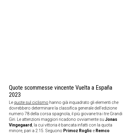
Quote scommesse vincente Vuelta a España
2023
Le
quote sul ciclismo
hanno già inquadrato gli elementi che
dovrebbero determinare la classifica generale dell’edizione
numero 78 della corsa spagnola, il più giovane tra i tre Grandi
Giri. Le attenzioni maggiori ricadono ovviamente su
Jonas
Vingegaard
, la cui vittoria è bancata infatti con la quota
minore, pari a 2.15. Seguono
Primoz Roglic
e
Remco