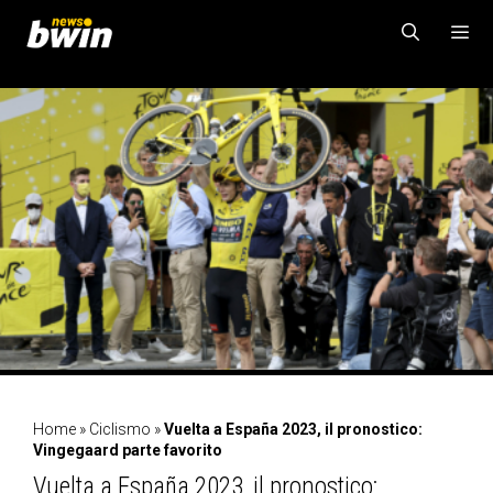
Vai
al
contenuto
MENU
Home
»
Ciclismo
»
Vuelta a España 2023, il pronostico:
Vingegaard parte favorito
Vuelta a España 2023, il pronostico: