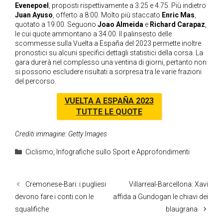
Evenepoel
, proposti rispettivamente a 3.25 e 4.75. Più indietro
Juan Ayuso
, offerto a 8.00. Molto più staccato
Enric Mas
,
quotato a 19.00. Seguono
Joao Almeida
e
Richard Carapaz
,
le cui quote ammontano a 34.00. Il palinsesto delle
scommesse sulla Vuelta a España del 2023 permette inoltre
pronostici su alcuni specifici dettagli statistici della corsa. La
gara durerà nel complesso una ventina di giorni, pertanto non
si possono escludere risultati a sorpresa tra le varie frazioni
del percorso.
VUELTA A ESPAÑA 2023
TUTTE LE QUOTE
Crediti immagine: Getty Images
Categorie
Ciclismo
,
Infografiche sullo Sport e Approfondimenti
Cremonese-Bari: i pugliesi
Villarreal-Barcellona: Xavi
devono fare i conti con le
affida a Gundogan le chiavi dei
squalifiche
blaugrana