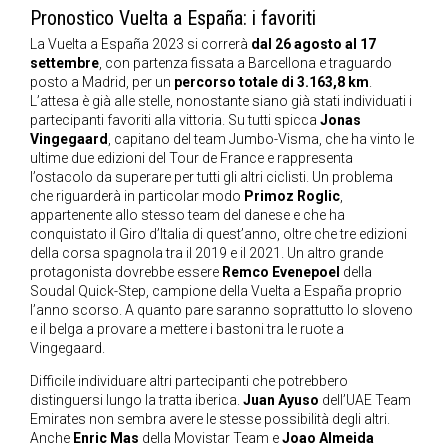
Pronostico Vuelta a España: i favoriti
La Vuelta a España 2023 si correrà
dal 26 agosto al 17
settembre
, con partenza fissata a Barcellona e traguardo
posto a Madrid, per un
percorso totale di 3.163,8 km
.
L’attesa è già alle stelle, nonostante siano già stati individuati i
partecipanti favoriti alla vittoria. Su tutti spicca
Jonas
Vingegaard
, capitano del team Jumbo-Visma, che ha vinto le
ultime due edizioni del Tour de France e rappresenta
l’ostacolo da superare per tutti gli altri ciclisti. Un problema
che riguarderà in particolar modo
Primoz Roglic
,
appartenente allo stesso team del danese e che ha
conquistato il Giro d’Italia di quest’anno, oltre che tre edizioni
della corsa spagnola tra il 2019 e il 2021. Un altro grande
protagonista dovrebbe essere
Remco Evenepoel
della
Soudal Quick-Step, campione della Vuelta a España proprio
l’anno scorso. A quanto pare saranno soprattutto lo sloveno
e il belga a provare a mettere i bastoni tra le ruote a
Vingegaard.
Difficile individuare altri partecipanti che potrebbero
distinguersi lungo la tratta iberica.
Juan Ayuso
dell’UAE Team
Emirates non sembra avere le stesse possibilità degli altri.
Anche
Enric Mas
della Movistar Team e
Joao Almeida