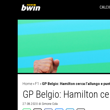
Vai
al
CALCI
contenuto
Home
»
F1
»
GP Belgio: Hamilton cerca l’allungo e pun
GP Belgio: Hamilton cer
27.08.2020
di
Simone Cola