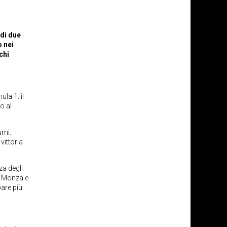
 di due
o nei
chi
la 1: il
o al
umi:
vittoria
za degli
a Monza e
pare più