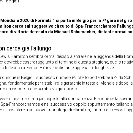
s (Belgio)
Mondiale 2020 di Formula 1 ci porta in Belgio per la 7ª gara nel giro
amilton cerca sul suggestivo circuito di Spa-Francorchamps l’allung
ecord di vittorie detenuto da Michael Schumacher, distante ormai po
n cerca già l’allungo
pi, Lewis Hamilton sembra ormai deciso a entrare nella leggenda della Formu
 dovrebbe essere raggiunto al termine di questa stagione, quello relativ
a tedesco ex-Ferrari – è invece distante appena tre lunghezze.
rca dunque in Belgio il successo numero 89 che lo porterebbe a -2 da Sch
na, fondamentale per ristabilire le gerarchie in testa al Mondiale dopo la 
erto un discorso che sembrava già chiuso.
vvero una marcia in più rispetto alla concorrenza. E anche se la speran
ome Spa-Francorchamps e nel successivo doppio appuntamento italiano 
schio di assistere a un nuovo monologo di Hamilton, l’uomo dei record, ap