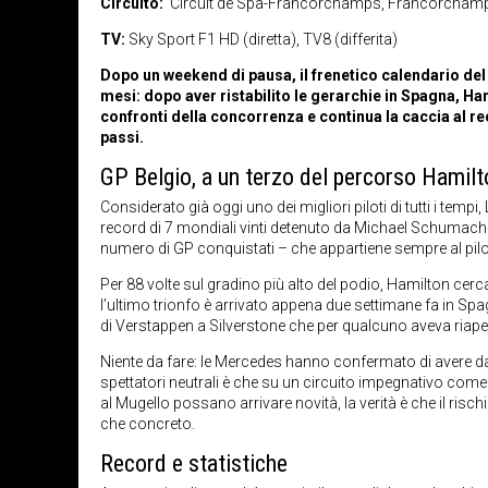
Circuito:
Circuit de Spa-Francorchamps, Francorchamp
TV:
Sky Sport F1 HD (diretta), TV8 (differita)
Dopo un weekend di pausa, il frenetico calendario del 
mesi: dopo aver ristabilito le gerarchie in Spagna, H
confronti della concorrenza e continua la caccia al r
passi.
GP Belgio, a un terzo del percorso Hamilto
Considerato già oggi uno dei migliori piloti di tutti i tem
record di 7 mondiali vinti detenuto da Michael Schumacher
numero di GP conquistati – che appartiene sempre al pilot
Per 88 volte sul gradino più alto del podio, Hamilton ce
l’ultimo trionfo è arrivato appena due settimane fa in Spag
di Verstappen a Silverstone che per qualcuno aveva riap
Niente da fare: le Mercedes hanno confermato di avere da
spettatori neutrali è che su un circuito impegnativo c
al Mugello possano arrivare novità, la verità è che il ri
che concreto.
Record e statistiche