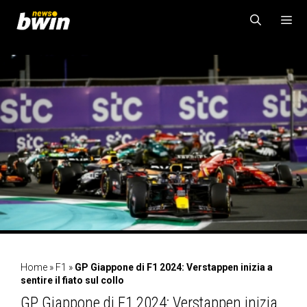
Vai
al
contenuto
MENU
Home
»
F1
»
GP Giappone di F1 2024: Verstappen inizia a
sentire il fiato sul collo
GP Giappone di F1 2024: Verstappen inizia