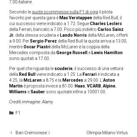
7.00 italiane.
Secondo le
quote scommesse sulla F1 di oggi
il pilota
favorito per questa gara è
Max Verstappen
della Red Bull, il
cui successo viene indicato a 1.72. Segue
Charles Leclerc
della Ferrari, bancato a 7.00. Poco più indietro
Carlos Sainz
Jr.
della stessa scuderia e
Lando Norris
della McLaren, offerti
a 9.00. Per
Sergio Perez
della Red Bull la quota arriva a 13.00,
mentre
Oscar Piastri
della McLaren e la coppia della
Mercedes composta da
George Russell
e
Lewis Hamilton
sono quotati a 17.00.
Per quel che riguarda le
scuderie
, il successo di una vettura
della
Red Bull
viene indicato a 1.25. La
Ferrari
è indicata a
4.25, la
McLaren
a 8.75 e la
Mercedes
a 29.00. L’
Aston
Martin
è proposta invece a 81.00.
Haas
,
VCARB
,
Alpine
,
Williams
e
Sauber
sono quotate infine a 10001.00.
Crediti immagine: Alamy
Categorie
F1
Bari-Cremonese: i
Olimpia Milano-Virtus