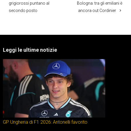
grigiorossi puntano al
Bologna: tra gli emiliani è
secondo posto
ancora out Cordinier
Leggi le ultime notizie
GP Ungheria di F1 2026: Antonelli favorito