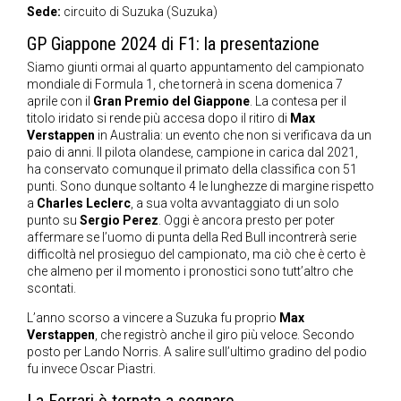
Sede:
circuito di Suzuka (Suzuka)
GP Giappone 2024 di F1: la presentazione
Siamo giunti ormai al quarto appuntamento del campionato
mondiale di Formula 1, che tornerà in scena domenica 7
aprile con il
Gran Premio del Giappone
. La contesa per il
titolo iridato si rende più accesa dopo il ritiro di
Max
Verstappen
in Australia: un evento che non si verificava da un
paio di anni. Il pilota olandese, campione in carica dal 2021,
ha conservato comunque il primato della classifica con 51
punti. Sono dunque soltanto 4 le lunghezze di margine rispetto
a
Charles Leclerc
, a sua volta avvantaggiato di un solo
punto su
Sergio Perez
. Oggi è ancora presto per poter
affermare se l’uomo di punta della Red Bull incontrerà serie
difficoltà nel prosieguo del campionato, ma ciò che è certo è
che almeno per il momento i pronostici sono tutt’altro che
scontati.
L’anno scorso a vincere a Suzuka fu proprio
Max
Verstappen
, che registrò anche il giro più veloce. Secondo
posto per Lando Norris. A salire sull’ultimo gradino del podio
fu invece Oscar Piastri.