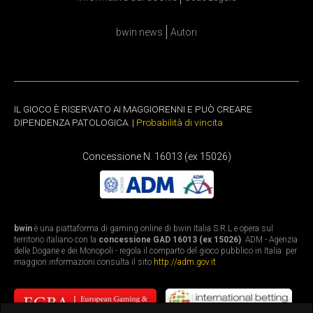
bwin news
Autori
IL GIOCO È RISERVATO AI MAGGIORENNI E PUÒ CREARE
DIPENDENZA PATOLOGICA. |
Probabilità di vincita
Concessione N. 16013 (ex 15026)
bwin
è una piattaforma di gaming online di bwin Italia S.R.L e opera sul
territorio italiano con la
concessione GAD 16013 (ex 15026)
. ADM - Agenzia
delle Dogane e dei Monopoli - regola il comparto del gioco pubblico in Italia: per
maggiori informazioni consulta il sito
http://adm.gov.it