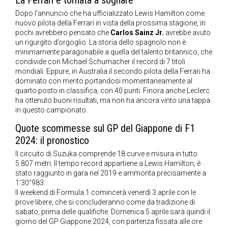
La Ferrari è tornata a sognare
Dopo l’annuncio che ha ufficializzato Lewis Hamilton come
nuovo pilota della Ferrari in vista della prossima stagione, in
pochi avrebbero pensato che
Carlos Sainz Jr.
avrebbe avuto
un rigurgito d’orgoglio. La storia dello spagnolo non è
minimamente paragonabile a quella del talento britannico, che
condivide con Michael Schumacher il record di 7 titoli
mondiali. Eppure, in Australia il secondo pilota della Ferrari ha
dominato con merito portandosi momentaneamente al
quarto posto in classifica, con 40 punti. Finora anche Leclerc
ha ottenuto buoni risultati, ma non ha ancora vinto una tappa
in questo campionato.
Quote scommesse sul GP del Giappone di F1
2024: il pronostico
Il circuito di Suzuka comprende 18 curve e misura in tutto
5.807 metri. Il tempo record appartiene a Lewis Hamilton, è
stato raggiunto in gara nel 2019 e ammonta precisamente a
1’30″983.
Il weekend di Formula 1 comincerà venerdì 3 aprile con le
prove libere, che si concluderanno come da tradizione di
sabato, prima delle qualifiche. Domenica 5 aprile sarà quindi il
giorno del GP Giappone 2024, con partenza fissata alle ore