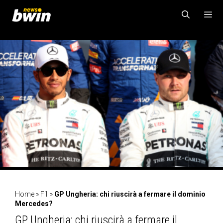
Vai
al
contenuto
MENU
Home
»
F1
»
GP Ungheria: chi riuscirà a fermare il dominio
Mercedes?
GP Ungheria: chi riuscirà a fermare il