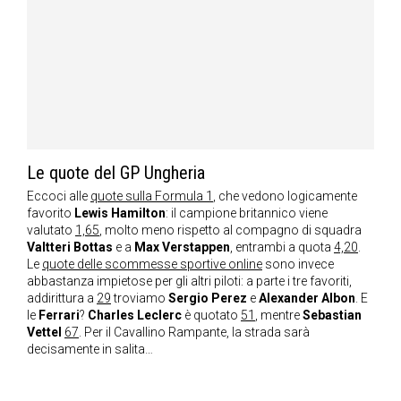
Le quote del GP Ungheria
Eccoci alle
quote sulla Formula 1
, che vedono logicamente
favorito
Lewis Hamilton
: il campione britannico viene
valutato
1,65
, molto meno rispetto al compagno di squadra
Valtteri Bottas
e a
Max Verstappen
, entrambi a quota
4,20
.
Le
quote delle scommesse sportive online
sono invece
abbastanza impietose per gli altri piloti: a parte i tre favoriti,
addirittura a
29
troviamo
Sergio Perez
e
Alexander Albon
. E
le
Ferrari
?
Charles Leclerc
è quotato
51
, mentre
Sebastian
Vettel
67
. Per il Cavallino Rampante, la strada sarà
decisamente in salita…