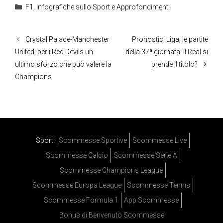
Categorie
F1
,
Infografiche sullo Sport e Approfondimenti
Crystal Palace-Manchester
Pronostici Liga, le partite
United, per i Red Devils un
della 37ª giornata: il Real si
ultimo sforzo che può valere la
prende il titolo?
Champions
Sport
Scommesse Sportive
Scommesse Live
Scommesse Calcio
Scommesse Serie A
Scommesse Champions League
Scommesse Europa League
Scommesse Tennis
Scommesse Formula 1
App Scommesse
Bonus di Benvenuto Scommesse