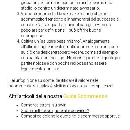
giocatori performano particolarmente bene in uno
stadio, o contro un determinato avversario.
Vai controcorrente. I bookmaker sanno che molti
scommettitori tendono a innamorarsi del successo di
una o dell’altra squadra, quindi il pareggio – meno
popolare per definizione – può offrire buone
ricompense.
Coltiva un “salutare pessimismo”. Analogamente
all’ultimo suggerimento, molti scommettitori puntano
su ciò che desidererebbero vedere, come ad esempio
una partita con molti gol. Ne consegue che la quote per
partite noiose e con poche reti possano essere
leggermente gonfiate.
Hai un’opinione su come identificare il valore nelle
scommesse sul calcio? Metti in gioco la tua competenza!
Altri articoli della nostra
Guida Scommesse
:
Come registrarsi su bwin
Scommettere su quote alte conviene?
Come si calcolano le quote nelle scommesse sportive