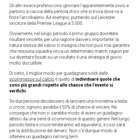
Gli altri invece preferiscono ignorare l’apparentemente ovvio e
partono a caccia della pentola d’oro che si trova dove va a
finire l’arcobaleno. Ad esempio, puntando sul Leicester
vincitore della Premier League a 5.000.
Ovviamente, nel lungo periodo il primo gruppo dovrebbe
risultare vincente, per una ragione davvero importante: la
natura stessa del calcio ci insegna che non puoi mai garantire
che nessuna squadra vinca un determinato match, ragion per
cui diventare fissati su un risultato è una strategia di gioco
molto discutibile.
Di certo, il miglior modo per guadagnare soldi dalle
scommesse sul calcio
è quello di
individuare quote che
sono più grandi rispetto alle chance che l’evento si
verifichi
.
Se due persone decidessero di lanciare una monetina a testa
o croce, ognuno avrebbe il 50% di chance di vincere. Ne
consegue che non ci sarebbe modo di avere un guadagno
atteso da una serie di scommesse di questo genere. Nel lungo
periodo testa e croce tenderanno ad equivalersi, e così sarà
per la distribuzione del denaro. Non c’è dunque modo di
ottenere un guadagno nel long term.