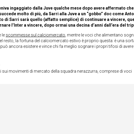
veniva ingaggiato dalla Juve qualche mese dopo avere affermato che
succede molto di più, da Sarri alla Juve a un “gobbo” doc come Ant
to di Sarri sarà quello (affatto semplice) di continuare a vincere, que
nare l’Inter a vincere, dopo ormai una decina d’anni dall’era del trip
e le
scommesse sul calciomercato
, mentre le voci che alimentano sogni
 Del resto, la fortuna del calciomercato estivo è proprio questa: è una sort
uò ancora esistere e vince chi fa meglio sognare i propri tifosi di aver
a
ti sui movimenti di mercato della squadra nerazzurra, comprese di voci