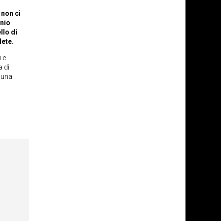
 non ci
onio
llo di
lete.
 e
a di
e una