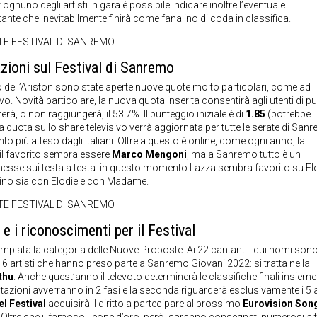
er ognuno degli artisti in gara è possibile indicare inoltre l’eventuale
nte che inevitabilmente finirà come fanalino di coda in classifica.
E FESTIVAL DI SANREMO
azioni sul Festival di Sanremo
to dell’Ariston sono state aperte nuove quote molto particolari, come ad
ivo
. Novità particolare, la nuova quota inserita consentirà agli utenti di p
à, o non raggiungerà, il 53.7%. Il punteggio iniziale è di
1.85
(potrebbe
 quota sullo share televisivo verrà aggiornata per tutte le serate di San
nto più atteso dagli italiani. Oltre a questo è online, come ogni anno, la
 il favorito sembra essere
Marco Mengoni
, ma a Sanremo tutto è un
esse sui testa a testa: in questo momento Lazza sembra favorito su Elo
tino sia con Elodie e con Madame.
E FESTIVAL DI SANREMO
i e i riconoscimenti per il Festival
lata la categoria delle Nuove Proposte. Ai 22 cantanti i cui nomi sono
ti 6 artisti che hanno preso parte a Sanremo Giovani 2022: si tratta nella
ethu
. Anche quest’anno il televoto determinerà le classifiche finali insieme
azioni avverranno in 2 fasi e la seconda riguarderà esclusivamente i 5 ar
el Festival
acquisirà il diritto a partecipare al prossimo
Eurovision Son
. Oltre che il famoso Leone d’oro, però, saranno consegnati numerosi alt