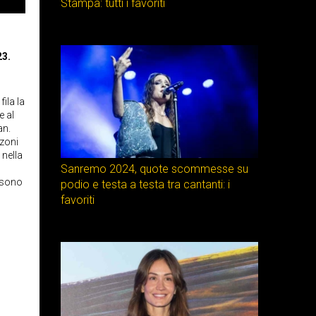
Stampa: tutti i favoriti
23.
ila la
e al
an.
nzoni
 nella
Sanremo 2024, quote scommesse su
n sono
podio e testa a testa tra cantanti: i
favoriti