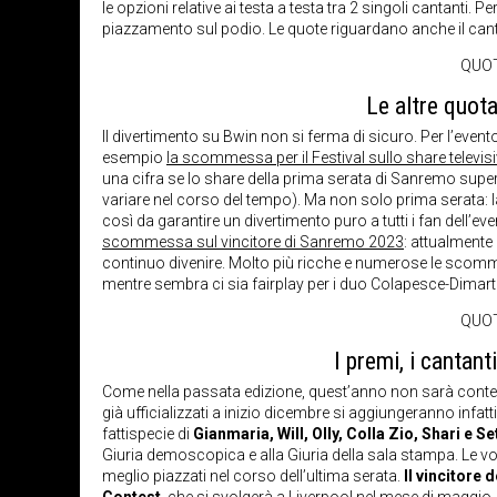
le opzioni relative ai testa a testa tra 2 singoli cantanti. P
piazzamento sul podio. Le quote riguardano anche il canta
QUOT
Le altre quot
Il divertimento su Bwin non si ferma di sicuro. Per l’even
esempio
la scommessa per il Festival sullo share televis
una cifra se lo share della prima serata di Sanremo superer
variare nel corso del tempo). Ma non solo prima serata: la
così da garantire un divertimento puro a tutti i fan dell’eve
scommessa sul vincitore di Sanremo 2023
: attualmente
continuo divenire. Molto più ricche e numerose le scomm
mentre sembra ci sia fairplay per i duo Colapesce-Dimar
QUOT
I premi, i cantant
Come nella passata edizione, quest’anno non sarà contemp
già ufficializzati a inizio dicembre si aggiungeranno infat
fattispecie di
Gianmaria, Will, Olly, Colla Zio, Shari e S
Giuria demoscopica e alla Giuria della sala stampa. Le vot
meglio piazzati nel corso dell’ultima serata.
Il vincitore d
Contest
, che si svolgerà a Liverpool nel mese di maggio