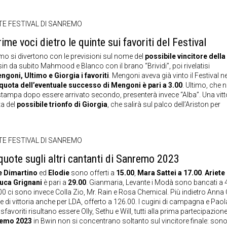
E FESTIVAL DI SANREMO
e voci dietro le quinte sui favoriti del Festival
emo si divertono con le previsioni sul nome del
possibile vincitore della
in da subito Mahmood e Blanco con il brano “Brividi”, poi rivelatisi
goni, Ultimo e Giorgia i favoriti
. Mengoni aveva già vinto il Festival ne
quota dell’eventuale successo di Mengoni è pari a 3.00
. Ultimo, che n
stampa dopo essere arrivato secondo, presenterà invece “Alba”. Una vitto
a del
possibile trionfo di Giorgia
, che salirà sul palco dell’Ariston per
E FESTIVAL DI SANREMO
uote sugli altri cantanti di Sanremo 2023
 Dimartino
ed
Elodie
sono offerti a
15.00
,
Mara Sattei a 17.00
.
Ariete
luca
Grignani
è pari a
29.00
. Gianmaria, Levante i Modà sono bancati a 
.00 ci sono invece Colla Zio, Mr. Rain e Rosa Chemical. Più indietro Anna
di vittoria anche per LDA, offerto a 126.00. I cugini di campagna e Paol
avoriti risultano essere Olly, Sethu e Will, tutti alla prima partecipazione
remo 2023
in Bwin non si concentrano soltanto sul vincitore finale: sono