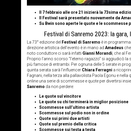
Il 7 febbraio alle ore 21 inizierà la 73sima ediz
Il Festival sarà presentato nuovamente da Ama
Su Bwin sono aperte le quote e le scommesse
p
Festival di Sanremo 2023: la gara,
La 73° edizione del
Festival di Sanremo
è in programma al
direzione artistica dell’evento è in mano ad
Amadeus
che 
noto conduttore ci sarà infatti
Gianni Morandi
, che al F
Proprio l’anno scorso “l’eterno ragazzo” si aggiudicò la 
più famose di entrambi. Per ognuna delle 5 serate in prog
quinta serata sarà l’influencer
Chiara Ferragni
a ricoprir
Fagnani, nella terza alla pallavolista Paola Egonu e nella q
online una serie di scommesse e quote per divertirsi insi
Sanremo
da non perdere:
Le quote sul vincitore
Le quote su chi terminerà in miglior posizione
Scommesse sull’ultimo artista
Scommesse sul podio non in ordine
Quote sui primi due artisti
Quote sul premio della critica
Scommesse sui testa a testa