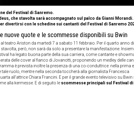
ione del Festival di Sanremo.
deus, che stavolta sarà accompagnato sul palco da Gianni Morandi.
er divertirsi con le schedine sui cantanti del Festival di Sanremo 20
 le nuove quote e le scommesse disponibili su Bwin
 teatro Ariston da martedì 7 a sabato 11 febbraio. Per il quarto anno di f
stavolta, però, non sarà da solo a presentare la manifestazione. Insiem
estival ha legato buona parte della sua carriera, come cantante e showm
serata delle cover al fianco di Jovanotti, proponendo un medley delle ca
ramma è prevista inoltre la presenza di una co-conduttrice: nella prima e
e tale ruolo, mentre nella seconda toccherà alla giornalista Francesca
uarta all’attrice Chiara Francini. E per il grande evento televisivo su Bwi
eme alla kermesse. E di seguito le
scommesse principali sul Festival di