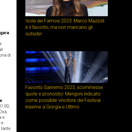
Isola dei Famosi 2023: Marco Mazzoli
è il favorito, ma non mancano gli
 gara
.
outsider
l
el
ria di
Favorito Sanremo 2023, scommesse
quote e pronostici: Mengoni indicato
come possibile vincitore del Festival
 e
41.00,
insieme a Giorgia e Ultimo.
 Oxa,
a e
 e
 tante