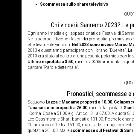
Scommessa sullo share televisivo
QUOT
Chi vincerà Sanremo 2023? Le prim
Ogni anno i media e gli appassionati del Festival di Sanr
Nella scorsa edizione i favori dei pronostici premiavano s
effettivamente vincitori.
Nel 2023 sono invece Marco Men
2013 e quest’anno parteciperà con il brano “Due vite”.
La 
2019 era stato al centro di una pesante polemica con la 
Ultimo è quotata a 3.50
, mentre a
3.75
ammonta la quot
cantare “Parole dette male”.
QUOT
Pronostici, scommesse e q
Seguono
Lazza
e
Madame
proposti a 10.00
.
Colapesce
Tananai sono proposti a 26.00
, mentre la quota di
Gian
i Coma_Cose a 51.00 e gli Articoli 31 a 67.00. A quota 81
Leo Gassmann e Shari, bancati a 101.00. Poche le chance 
Chiara sono offerti a 151.00, ma gli artisti maggiormente sf
quotati a 201.00. Ma le
scommesse sul Festival di San