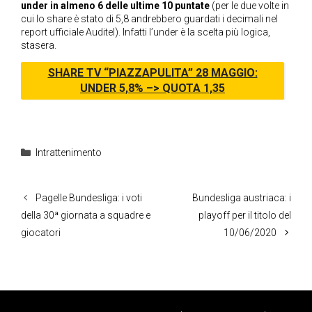
under in almeno 6 delle ultime 10 puntate
(per le due volte in
cui lo share è stato di 5,8 andrebbero guardati i decimali nel
report ufficiale Auditel). Infatti l’under è la scelta più logica,
stasera.
SHARE TV “PIAZZAPULITA” 28 MAGGIO:
UNDER 5,8% –> QUOTA 1,35
Categorie
Intrattenimento
Pagelle Bundesliga: i voti
Bundesliga austriaca: i
della 30ª giornata a squadre e
playoff per il titolo del
giocatori
10/06/2020