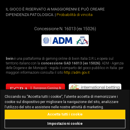
IL GIOCO È RISERVATO AI MAGGIORENNI E PUÒ CREARE
DIPENDENZA PATOLOGICA. |
Probabilità di vincita
Concessione N. 16013 (ex 15026)
bwin
è una piattaforma di gaming online di bwin Italia S.R.L e opera sul
territorio italiano con la
concessione GAD 16013 (ex 15026)
. ADM - Agenzia
delle Dogane e dei Monopoli - regola il comparto del gioco pubblico in Italia: per
maggiori informazioni consulta il sito
http://adm.gov.it
Cliccando su “Accetta tutti i cookie”, l'utente accetta di memorizzare i
cookie sul dispositivo per migliorare la navigazione del sito, analizzare
l'utilizzo del sito e assistere nelle nostre attività di marketing.
Accetta tutti i cookie
bonus fino a 3.010€
scarica l'app
Impostazioni cookie