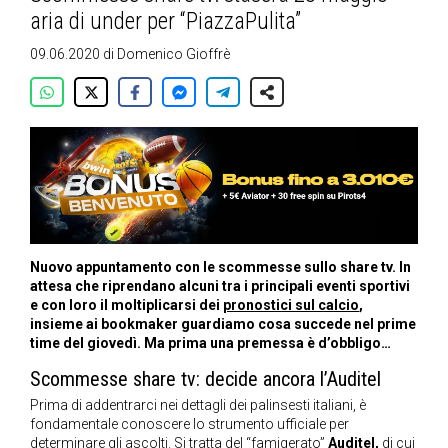
aria di under per “PiazzaPulita”
09.06.2020
di
Domenico Gioffrè
Nuovo appuntamento con le scommesse sullo share tv.
In
attesa che riprendano alcuni tra i principali eventi sportivi
e con loro il moltiplicarsi dei
pronostici sul calcio
,
insieme ai bookmaker guardiamo cosa succede nel prime
time del giovedì. Ma prima una premessa è d’obbligo…
Scommesse share tv: decide ancora l’Auditel
Prima di addentrarci nei dettagli dei palinsesti italiani, è
fondamentale conoscere lo strumento ufficiale per
determinare gli ascolti. Si tratta del “famigerato”
Auditel,
di cui