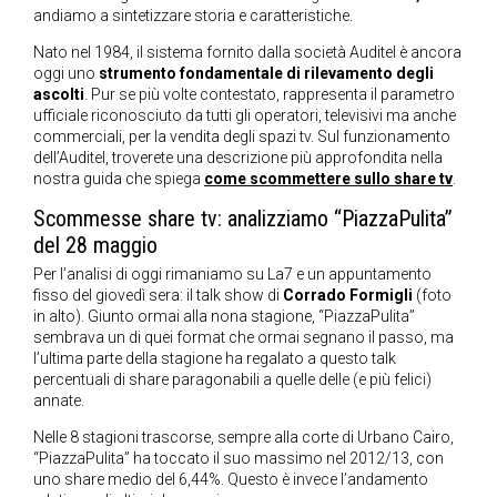
andiamo a sintetizzare storia e caratteristiche.
Nato nel 1984, il sistema fornito dalla società Auditel è ancora
oggi uno
strumento fondamentale di rilevamento degli
ascolti
. Pur se più volte contestato, rappresenta il parametro
ufficiale riconosciuto da tutti gli operatori, televisivi ma anche
commerciali, per la vendita degli spazi tv. Sul funzionamento
dell’Auditel, troverete una descrizione più approfondita nella
nostra guida che spiega
come scommettere sullo share tv
.
Scommesse share tv: analizziamo “PiazzaPulita”
del 28 maggio
Per l’analisi di oggi rimaniamo su La7 e un appuntamento
fisso del giovedì sera: il talk show di
Corrado Formigli
(foto
in alto). Giunto ormai alla nona stagione, “PiazzaPulita”
sembrava un di quei format che ormai segnano il passo, ma
l’ultima parte della stagione ha regalato a questo talk
percentuali di share paragonabili a quelle delle (e più felici)
annate.
Nelle 8 stagioni trascorse, sempre alla corte di Urbano Cairo,
“PiazzaPulita” ha toccato il suo massimo nel 2012/13, con
uno share medio del 6,44%. Questo è invece l’andamento