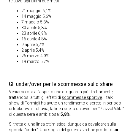
relativo agli ultimi due mesi:
21 maggio 6,1%
14 maggio 5,6%
7 maggio 5,8%
30 aprile 5,8%
23 aprile 6,9%
16 aprile 4,8%
9 aprile 5,7%
2 aprile 5,4%
26 marzo 4,9%
19 marzo 5,7%
Gli under/over per le scommesse sullo share
Veniamo ora all’aspetto che ci riguarda più direttamente,
trattandosi a tutti gli effetti di
scommesse sportive
. Il talk
show di Formigli ha avuto un rendimento discreto in periodo
di lockdown. Tuttavia, la linea scelta da bwin per “PiazzaPulita”
di questa sera è ambiziosa:
5,8%
.
Si tratta di una linea ottimistica, dunque da cavalcare sulla
sponda “under”. Una soglia del genere avrebbe prodotto
un