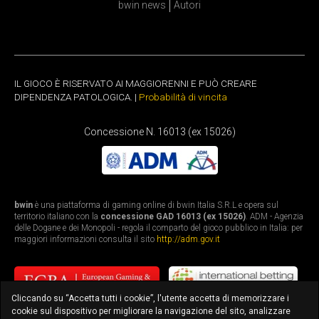
bwin news
Autori
IL GIOCO È RISERVATO AI MAGGIORENNI E PUÒ CREARE
DIPENDENZA PATOLOGICA. |
Probabilità di vincita
Concessione N. 16013 (ex 15026)
bwin
è una piattaforma di gaming online di bwin Italia S.R.L e opera sul
territorio italiano con la
concessione GAD 16013 (ex 15026)
. ADM - Agenzia
delle Dogane e dei Monopoli - regola il comparto del gioco pubblico in Italia: per
maggiori informazioni consulta il sito
http://adm.gov.it
Cliccando su “Accetta tutti i cookie”, l'utente accetta di memorizzare i
cookie sul dispositivo per migliorare la navigazione del sito, analizzare