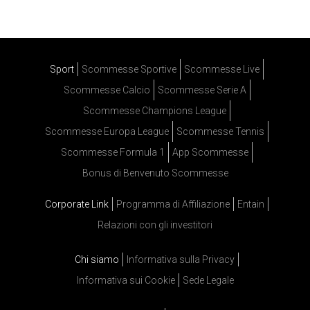
Sport
Scommesse Sportive
Scommesse Live
Scommesse Calcio
Scommesse Serie A
Scommesse Champions League
Scommesse Europa League
Scommesse Tennis
Scommesse Formula 1
App Scommesse
Bonus di Benvenuto Scommesse
Corporate Link
Programma di Affiliazione
Entain
Relazioni con gli investitori
Chi siamo
Informativa sulla Privacy
Informativa sui Cookie
Sede Legale