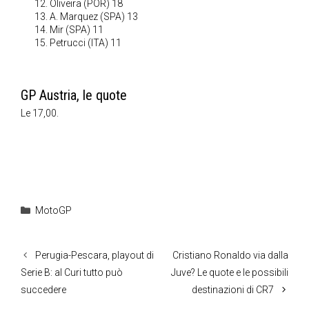
Oliveira (POR) 18
A. Marquez (SPA) 13
Mir (SPA) 11
Petrucci (ITA) 11
GP Austria, le quote
Le 17,00.
Categorie
MotoGP
Perugia-Pescara, playout di
Cristiano Ronaldo via dalla
Serie B: al Curi tutto può
Juve? Le quote e le possibili
succedere
destinazioni di CR7