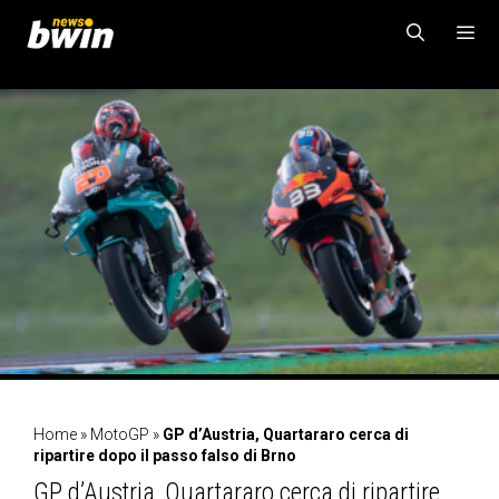
Vai
al
contenuto
MENU
Home
»
MotoGP
»
GP d’Austria, Quartararo cerca di
ripartire dopo il passo falso di Brno
GP d’Austria, Quartararo cerca di ripartire