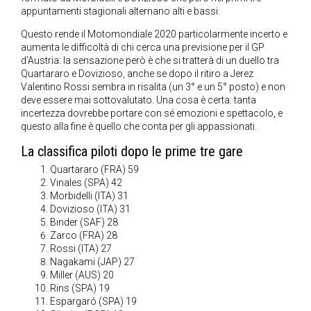
appuntamenti stagionali alternano alti e bassi.
Questo rende il Motomondiale 2020 particolarmente incerto e
aumenta le difficoltà di chi cerca una previsione per il GP
d’Austria: la sensazione però è che si tratterà di un duello tra
Quartararo e Dovizioso, anche se dopo il ritiro a Jerez
Valentino Rossi sembra in risalita (un 3° e un 5° posto) e non
deve essere mai sottovalutato. Una cosa è certa: tanta
incertezza dovrebbe portare con sé emozioni e spettacolo, e
questo alla fine è quello che conta per gli appassionati.
La classifica piloti dopo le prime tre gare
Quartararo (FRA) 59
Vinales (SPA) 42
Morbidelli (ITA) 31
Dovizioso (ITA) 31
Binder (SAF) 28
Zarco (FRA) 28
Rossi (ITA) 27
Nagakami (JAP) 27
Miller (AUS) 20
Rins (SPA) 19
Espargaró (SPA) 19