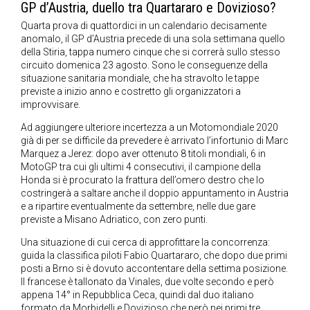
GP d’Austria, duello tra Quartararo e Dovizioso?
Quarta prova di quattordici in un calendario decisamente
anomalo, il GP d’Austria precede di una sola settimana quello
della Stiria, tappa numero cinque che si correrà sullo stesso
circuito domenica 23 agosto. Sono le conseguenze della
situazione sanitaria mondiale, che ha stravolto le tappe
previste a inizio anno e costretto gli organizzatori a
improvvisare.
Ad aggiungere ulteriore incertezza a un Motomondiale 2020
già di per se difficile da prevedere è arrivato l’infortunio di Marc
Marquez a Jerez: dopo aver ottenuto 8 titoli mondiali, 6 in
MotoGP tra cui gli ultimi 4 consecutivi, il campione della
Honda si è procurato la frattura dell’omero destro che lo
costringerà a saltare anche il doppio appuntamento in Austria
e a ripartire eventualmente da settembre, nelle due gare
previste a Misano Adriatico, con zero punti.
Una situazione di cui cerca di approfittare la concorrenza:
guida la classifica piloti Fabio Quartararo, che dopo due primi
posti a Brno si è dovuto accontentare della settima posizione.
Il francese è tallonato da Vinales, due volte secondo e però
appena 14° in Repubblica Ceca, quindi dal duo italiano
formato da Morbidelli e Dovizioso che però nei primi tre