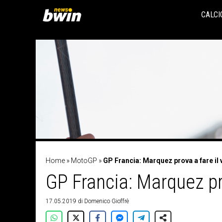
Vai
al
CALCI
contenuto
Home
»
MotoGP
»
GP Francia: Marquez prova a fare il 
GP Francia: Marquez pr
17.05.2019
di
Domenico Gioffrè