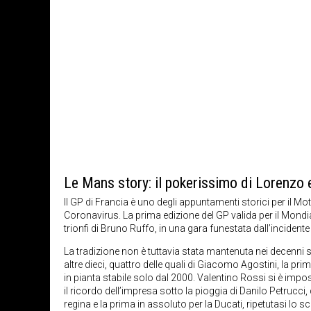
Le Mans story: il pokerissimo di Lorenzo e
Il GP di Francia è uno degli appuntamenti storici per il M
Coronavirus. La prima edizione del GP valida per il Mondial
trionfi di Bruno Ruffo, in una gara funestata dall’inciden
La tradizione non è tuttavia stata mantenuta nei decenni su
altre dieci, quattro delle quali di Giacomo Agostini, la pr
in pianta stabile solo dal 2000. Valentino Rossi si è impo
il ricordo dell’impresa sotto la pioggia di Danilo Petrucci
regina e la prima in assoluto per la Ducati, ripetutasi lo 