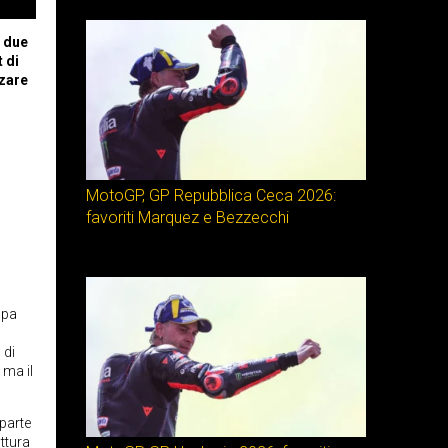
e due
t di
zzare
MotoGP, GP Repubblica Ceca 2026:
favoriti Marquez e Bezzecchi
ppa
 di
 ma il
parte
ttura