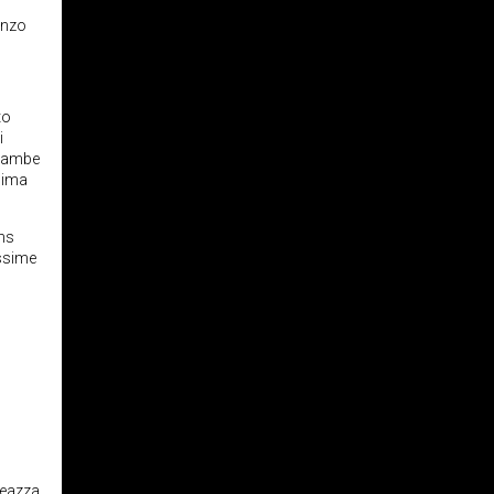
renzo
to
i
trambe
clima
ans
ossime
 Meazza