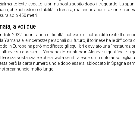
ialmente lente, eccetto la prima posta subito dopo il traguardo. La spun
rnanti, che richiedono stabilità in frenata, ma anche accelerazione in curv
isura solo 450 metri.
aia, a voi due
iale 2022 incontrando difficoltà inattese e di natura differente. Il camp
a Yamaha e le incertezze personali sul futuro, il torinese ha le difficoltà d
odo in Europa ha però modificato gli equilibri e avviato una “restaurazio
attraverso gare simili. Yamaha dominatrice in Algarve in qualifica e in g
 differenza sostanziale è che a Iwata sembra esserci un solo asso pigliatu
 resta però la carta numero uno e dopo essersi sbloccato in Spagna se
he si preannuncia molto lungo.