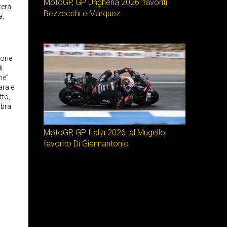
MotoGP, GP Ungheria 2026: favoriti
terà
Bezzecchi e Marquez
a,
ione
i
ne”
ara e
tto,
mbra
MotoGP, GP Italia 2026: al Mugello
favorito Di Giannantonio