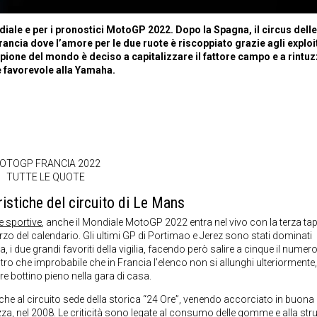
ale e per i pronostici MotoGP 2022. Dopo la Spagna, il circus dell
 Francia dove l’amore per le due ruote è riscoppiato grazie agli exploi
mpione del mondo è deciso a capitalizzare il fattore campo e a rintu
e favorevole alla Yamaha.
OTOGP FRANCIA 2022
TUTTE LE QUOTE
istiche del circuito di Le Mans
sportive
, anche il Mondiale MotoGP 2022 entra nel vivo con la terza ta
o del calendario. Gli ultimi GP di Portimao e Jerez sono stati dominati
 due grandi favoriti della vigilia, facendo però salire a cinque il numero
’altro che improbabile che in Francia l’elenco non si allunghi ulteriormente,
 bottino pieno nella gara di casa.
he al circuito sede della storica “24 Ore”, venendo accorciato in buona 
ezza, nel 2008. Le criticità sono legate al consumo delle gomme e alla stru