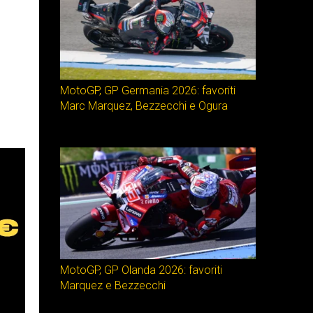
MotoGP, GP Germania 2026: favoriti
Marc Marquez, Bezzecchi e Ogura
MotoGP, GP Olanda 2026: favoriti
Marquez e Bezzecchi