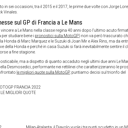
utto in sei occasioni, tra il 2015 e il 2017, le prime due volte con Jorge Lo
k Vinales.
esse sul GP di Francia a Le Mans
 vincere a Le Mans nella classe regina 40 anni dopo l’ultimo acuto firma
 per studiare bene i
pronostici sulla MotoGP
) non va però trascurato ch
 ,la Honda di Marc Marquez e le Suzuki di Joan Mir e Alex Rins, ma da en
ttive della Honda e perché in casa Suzuki si farà inevitabilmente sentire il 
orse a fine stagione.
osticabile, ma a dispetto di quanto accaduto negli ultimi due anni Le M
 della Desmosedici, performante nei rettilinei che caratterizzeranno le pr
onfrontato
le migliori quote sulla MotoGP
, puntiamo decisi sul trionfo del
OTOGP FRANCIA 2022
LE MIGLIORI QUOTE
?
Milan-Atalanta: il Diavolo vuole i tre punti scudetto in un