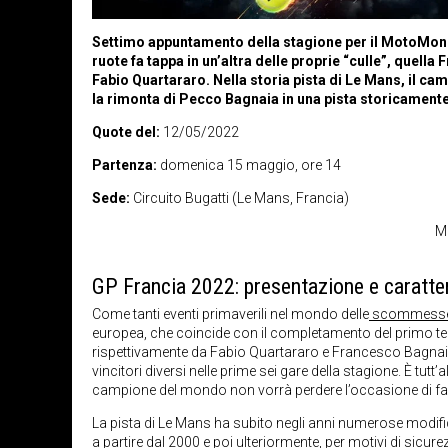
Settimo appuntamento della stagione per il MotoMondi
ruote fa tappa in un’altra delle proprie “culle”, quella
Fabio Quartararo. Nella storia pista di Le Mans, il ca
la rimonta di Pecco Bagnaia in una pista storicament
Quote del:
12/05/2022
Partenza:
domenica 15 maggio, ore 14
Sede:
Circuito Bugatti
(Le Mans, Francia)
M
GP Francia 2022: presentazione e caratter
Come tanti eventi primaverili nel mondo delle
scommesse 
europea, che coincide con il completamento del primo terz
rispettivamente da Fabio Quartararo e Francesco Bagnaia, i
vincitori diversi nelle prime sei gare della stagione. È tutt
campione del mondo non vorrà perdere l’occasione di fare
La pista di Le Mans ha subito negli anni numerose modific
a partire dal 2000 e poi ulteriormente, per motivi di sicur