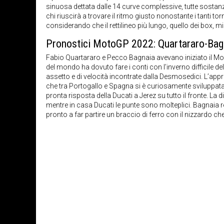
sinuosa dettata dalle 14 curve complessive, tutte sostanz
chi riuscirà a trovare il ritmo giusto nonostante i tanti to
considerando che il rettilineo più lungo, quello dei box, m
Pronostici MotoGP 2022: Quartararo-Bagn
Fabio Quartararo e Pecco Bagnaia avevano iniziato il Mond
del mondo ha dovuto fare i conti con l’inverno difficile dell
assetto e di velocità incontrate dalla Desmosedici. L’appr
che tra Portogallo e Spagna si è curiosamente sviluppata 
pronta risposta della Ducati a Jerez su tutto il fronte. La
mentre in casa Ducati le punte sono molteplici. Bagnaia
pronto a far partire un braccio di ferro con il nizzardo c