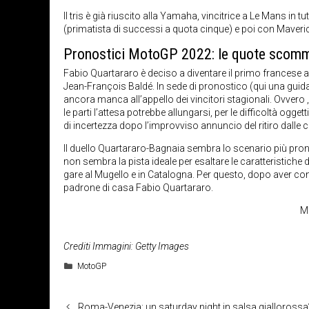
Il tris è già riuscito alla Yamaha, vincitrice a Le Mans in t
(primatista di successi a quota cinque) e poi con Maveric
Pronostici MotoGP 2022: le quote scomm
Fabio Quartararo è deciso a diventare il primo francese a
Jean-François Baldé. In sede di pronostico (qui una guida
ancora manca all’appello dei vincitori stagionali. Ovvero
le parti l’attesa potrebbe allungarsi, per le difficoltà ogge
di incertezza dopo l’improvviso annuncio del ritiro dalle c
Il duello Quartararo-Bagnaia sembra lo scenario più pron
non sembra la pista ideale per esaltare le caratteristiche
gare al Mugello e in Catalogna. Per questo, dopo aver c
padrone di casa Fabio Quartararo.
M
Crediti Immagini: Getty Images
Categorie
MotoGP
Roma-Venezia: un saturday night in salsa giallorossa