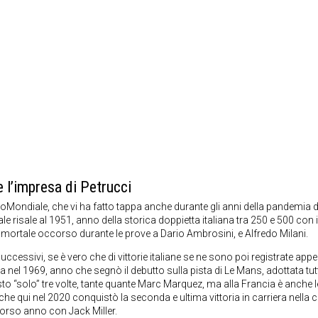
 l’impresa di Petrucci
otoMondiale, che vi ha fatto tappa anche durante gli anni della pandemia d
e risale al 1951, anno della storica doppietta italiana tra 250 e 500 con i
te mortale occorso durante le prove a Dario Ambrosini, e Alfredo Milani.
ccessivi, se è vero che di vittorie italiane se ne sono poi registrate app
ima nel 1969, anno che segnò il debutto sulla pista di Le Mans, adottata tut
sto “solo” tre volte, tante quante Marc Marquez, ma alla Francia è anche 
, che qui nel 2020 conquistò la seconda e ultima vittoria in carriera nella 
scorso anno con Jack Miller.