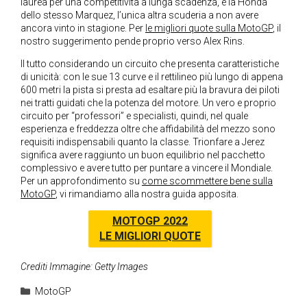
laurea per una competitività a lunga scadenza, e la Honda
dello stesso Marquez, l’unica altra scuderia a non avere
ancora vinto in stagione. Per
le migliori quote sulla MotoGP
, il
nostro suggerimento pende proprio verso Alex Rins.
Il tutto considerando un circuito che presenta caratteristiche
di unicità: con le sue 13 curve e il rettilineo più lungo di appena
600 metri la pista si presta ad esaltare più la bravura dei piloti
nei tratti guidati che la potenza del motore. Un vero e proprio
circuito per “professori” e specialisti, quindi, nel quale
esperienza e freddezza oltre che affidabilità del mezzo sono
requisiti indispensabili quanto la classe. Trionfare a Jerez
significa avere raggiunto un buon equilibrio nel pacchetto
complessivo e avere tutto per puntare a vincere il Mondiale.
Per un approfondimento su
come scommettere bene sulla
MotoGP
, vi rimandiamo alla nostra guida apposita.
MOTOGP 2022
LE MIGLIORI QUOTE
Crediti Immagine: Getty Images
Categorie
MotoGP