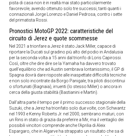
pista di casa non è in realtà mai stato particolarmente
favorevole, avendo ottenuto solo tre successi, tanti quanti i
connazionali Jorge Lorenzo e Daniel Pedrosa, contro i sette
del primatista Rossi.
Pronostici MotoGP 2022: caratteristiche del
circuito di Jerez e quote scommesse
Nel 2021 a trionfare a Jerez è stato Jack Miller, capace di
riportare la Ducati sul gradino più alto del podio in Andalusia
per la seconda volta a 15 anni dal trionfo di Loris Capirossi.
Così, oltre che dire dire se la Yamaha ha davvero trovato
quell’equilibrio che ad Austin sembrava lontanissimo, il GP di
Spagna dovrà dare risposte alle inaspettate difficoltà tecniche
e non solo incontrate da Borgo Panigale, tra piloti discontinui
o sfortunati (Bagnaia), irruenti (lo stesso Miller) o ancora in
cerca della giusta stabilità (Bastianini e Martin).
Dall’altra parte il tempo per il primo successo stagionale della
Suzuki, che a Jerez ha trionfato solo due volte, con Schwantz
nel 1993 e Kenny Roberts Jr. nel 2000, sembrano maturi, con
un Rins in stato di grazia da preferire a Mir, ma il ventaglio dei
possibili vincitori comprende anche l’Aprilia di Aleix
Espargaro, che in Algarve ha strappato un risultato che sa di