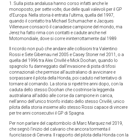
1. Sulla pista andalusa hanno corso infatti anche le
monoposto, per sette volte, due delle quali valevoli per il GP
d’Europa. Nella storia è entrata l’ultima, quella del 1997,
quando il contatto tra Michael Schumacher e Jacques
Villeneuve consacrò il canadese campione del mondo, ma
Jerez ha fatto rima con contatti e cadute anche nel
Motomondiale, dove si corre ininterrottamente dal 1989.
Il ricordo non può che andare alle collisioni tra Valentino
Rossi e Sete Gibernau nel 2005 e Casey Stoner nel 2011, o a
quella del 1996 tra Alex Crivillé e Mick Doohan, quando lo
spagnolo fu danneggiato dall’invasione di pista di tifosi
connazionali che permise all’australiano di avvicinare e
sorpassare il pilota della Honda, poi caduto nel tentativo di
tornare al comando. La storia si ripeté tre anni dopo, con la
caduta dello stesso Doohan che costrinse la leggenda
australiana all’addio alle corse da campione in carica,
nell’anno dell’unico trionfo iridato dello stesso Crivillé, unico
pilota della storia insieme allo stesso Rossi capace di vincere
per tre anni consecutivi il GP di Spagna.
Per non parlare del capitombolo di Marc Marquez nel 2019,
che segnò l’inizio del calvario che ancora tormenta il
fuoriclasse di Cervera. Il rapporto del pilota della Honda con la