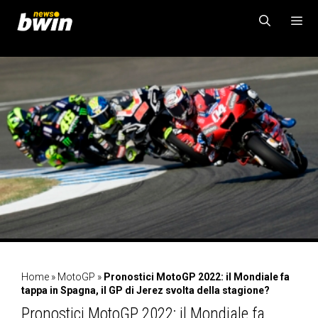
Vai
al
contenuto
MENU
Home
»
MotoGP
»
Pronostici MotoGP 2022: il Mondiale fa
tappa in Spagna, il GP di Jerez svolta della stagione?
Pronostici MotoGP 2022: il Mondiale fa