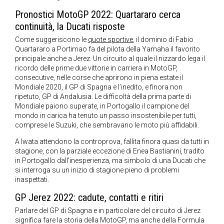
Pronostici MotoGP 2022: Quartararo cerca
continuità, la Ducati risposte
Come suggeriscono le
quote sportive
, il dominio di Fabio
Quartararo a Portimao fa del pilota della Yamaha il favorito
principale anche a Jerez. Un circuito al quale il nizzardo lega il
ricordo delle prime due vittorie in carriera in MotoGP,
consecutive, nelle corse che aprirono in piena estate il
Mondiale 2020, il GP di Spagna e l’inedito, e finora non
ripetuto, GP di Andalusia. Le difficoltà della prima parte di
Mondiale paiono superate, in Portogallo il campione del
mondo in carica ha tenuto un passo insostenibile per tutti,
comprese le Suzuki, che sembravano le moto più affidabili.
A Iwata attendono la controprova, fallita finora quasi da tutti in
stagione, con la parziale eccezione di Enea Bastianini, tradito
in Portogallo dall’inesperienza, ma simbolo di una Ducati che
si interroga su un inizio di stagione pieno di problemi
inaspettati.
GP Jerez 2022: cadute, contatti e ritiri
Parlare del GP di Spagna e in particolare del circuito di Jerez
significa fare la storia della MotoGP, ma anche della Formula