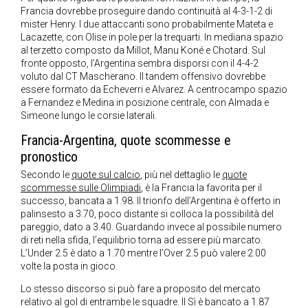
Francia dovrebbe proseguire dando continuità al 4-3-1-2 di
mister Henry. I due attaccanti sono probabilmente Mateta e
Lacazette, con Olise in pole per la trequarti. In mediana spazio
al terzetto composto da Millot, Manu Koné e Chotard. Sul
fronte opposto, l’Argentina sembra disporsi con il 4-4-2
voluto dal CT Mascherano. Il tandem offensivo dovrebbe
essere formato da Echeverri e Alvarez. A centrocampo spazio
a Fernandez e Medina in posizione centrale, con Almada e
Simeone lungo le corsie laterali.
Francia-Argentina, quote scommesse e
pronostico
Secondo le
quote sul calcio
, più nel dettaglio le
quote
scommesse sulle Olimpiadi
, è la Francia la favorita per il
successo, bancata a 1.98. Il trionfo dell’Argentina è offerto in
palinsesto a 3.70, poco distante si colloca la possibilità del
pareggio, dato a 3.40. Guardando invece al possibile numero
di reti nella sfida, l’equilibrio torna ad essere più marcato.
L’Under 2.5 è dato a 1.70 mentre l’Over 2.5 può valere 2.00
volte la posta in gioco.
Lo stesso discorso si può fare a proposito del mercato
relativo al gol di entrambe le squadre. Il Sì è bancato a 1.87