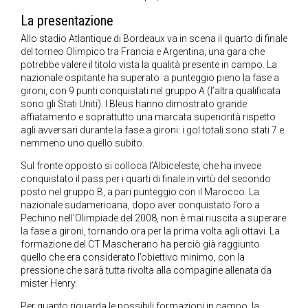
La presentazione
Allo stadio Atlantique di Bordeaux va in scena il quarto di finale
del torneo Olimpico tra Francia e Argentina, una gara che
potrebbe valere il titolo vista la qualità presente in campo. La
nazionale ospitante ha superato a punteggio pieno la fase a
gironi, con 9 punti conquistati nel gruppo A (l’altra qualificata
sono gli Stati Uniti). I Bleus hanno dimostrato grande
affiatamento e soprattutto una marcata superiorità rispetto
agli avversari durante la fase a gironi: i gol totali sono stati 7 e
nemmeno uno quello subito.
Sul fronte opposto si colloca l’Albiceleste, che ha invece
conquistato il pass per i quarti di finale in virtù del secondo
posto nel gruppo B, a pari punteggio con il Marocco. La
nazionale sudamericana, dopo aver conquistato l’oro a
Pechino nell’Olimpiade del 2008, non è mai riuscita a superare
la fase a gironi, tornando ora per la prima volta agli ottavi. La
formazione del CT Mascherano ha perciò già raggiunto
quello che era considerato l’obiettivo minimo, con la
pressione che sarà tutta rivolta alla compagine allenata da
mister Henry.
Per quanto riguarda le possibili formazioni in campo, la