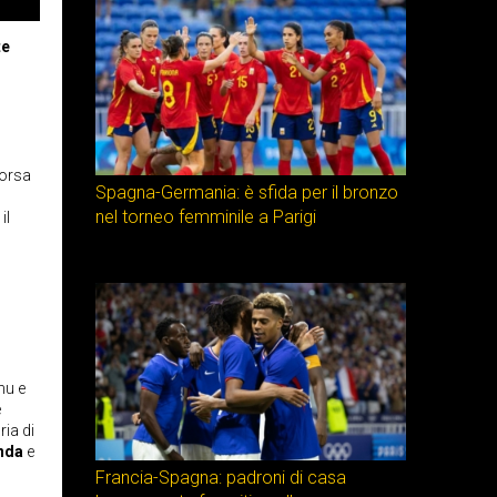
te
corsa
Spagna-Germania: è sfida per il bronzo
nel torneo femminile a Parigi
il
nu e
e
ria di
nda
e
Francia-Spagna: padroni di casa