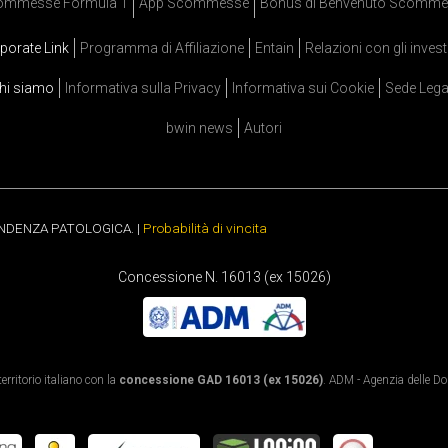
ommesse Formula 1
App Scommesse
Bonus di Benvenuto Scomme
porate Link
Programma di Affiliazione
Entain
Relazioni con gli invest
hi siamo
Informativa sulla Privacy
Informativa sui Cookie
Sede Lega
bwin news
Autori
ENDENZA PATOLOGICA. |
Probabilità di vincita
Concessione N. 16013 (ex 15026)
rritorio italiano con la
concessione GAD 16013 (ex 15026)
. ADM - Agenzia delle Dog