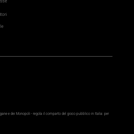
sse
itori
le
ane e dei Monopoli - regola il comparto del gioco pubblico in Italia: per