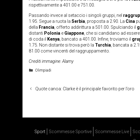
rispettivamente a 401.00 e 751.00.
Passando invece al setaccio i singoli gruppi, nel
raggru
1.95. Segue a ruota la
Serbia
, proposta a 2.90. La
Cina
pu
della
Francia
, offerto addirittura a 501.00. Spulciando il
g
distanti
Polonia
e
Giappone
, che si candidano ad essere
di coda il
Kenya
, bancato a 401.00. Infine, troviamo il
gru
1.75. Non distante si trova però la
Turchia
, bancata a 2.1
81.00 come vincenti del raggruppamento.
Crediti immagine: Alamy
Categorie
Olimpiadi
Quote canoa: Clarke è il principale favorito per l’oro
Sport
Scommesse Sportive
Scommesse Live
Sco