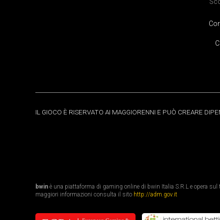
Sc
Cor
C
IL GIOCO È RISERVATO AI MAGGIORENNI E PUÒ CREARE DIP
bwin
è una piattaforma di gaming online di bwin Italia S.R.L e opera sul te
maggiori informazioni consulta il sito
http://adm.gov.it