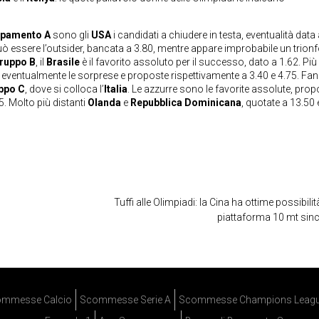
ppamento A
sono gli
USA
i candidati a chiudere in testa, eventualità data
ò essere l’outsider, bancata a 3.80, mentre appare improbabile un trion
ruppo B
, il
Brasile
è il favorito assoluto per il successo, dato a 1.62. Più
 eventualmente le sorprese e proposte rispettivamente a 3.40 e 4.75. Fan
ppo C
, dove si colloca l’
Italia
. Le azzurre sono le favorite assolute, prop
5. Molto più distanti
Olanda
e
Repubblica Dominicana
, quotate a 13.50 
Tuffi alle Olimpiadi: la Cina ha ottime possibilit
piattaforma 10 mt sin
mmesse Calcio
Scommesse Serie A
Scommesse Champions Leag