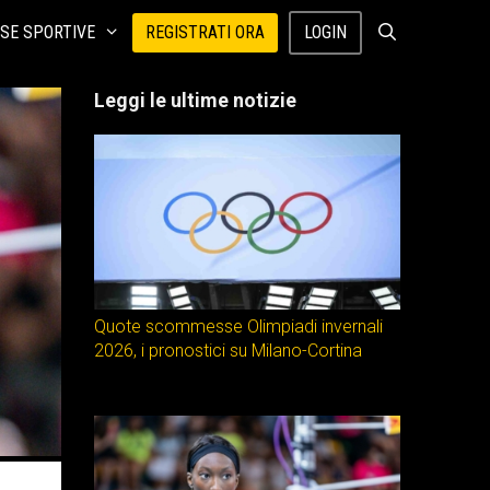
SE SPORTIVE
REGISTRATI ORA
LOGIN
Leggi le ultime notizie
Quote scommesse Olimpiadi invernali
2026, i pronostici su Milano-Cortina