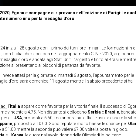
 2020, Egonu e compagne ci riprovano nell’edizione di Parigi: le quo
iate numero uno per la medaglia d’oro.
024 inizia il 28 agosto con il primo dei turni preliminari. Le formazioni in 
i, con l’Italia che si colloca nel raggruppamento C. Nel 2020, ai giochi di
daglia d’oro è andata agli Stati Uniti, l’argento è finito al Brasile mentre 
zione si presentano ai blocchi di partenza da favorite.
no invece attesi per la giornata di martedì 6 agosto, l’appuntamento per le
daglia d’oro sarà domenica 11 agosto mentre il sabato precedente si ha il
iadi
, l’
Italia
appare come favorita per la vittoria finale. Il successo di Ego
come vincente a 4.75. Non distante si collocano
Serbia
e
Brasile
, bancat
 per gli
USA
, proposti a 6.50, ma ancora più difficile risulta essere la vitto
appone
, proposto a 10.00. Sono reputate molto basse le chance per
Ola
to a 51.00 mentre la seconda può valere 67.00 volte la posta in gioco.
cia
e il
Kenya
: le quote pallavolo donne delle Olimpiadi le indicano