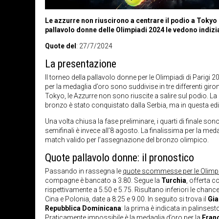
Le azzurre non riuscirono a centrare il podio a Tokyo
pallavolo donne delle Olimpiadi 2024 le vedono indiz
Quote del
: 27/7/2024
La presentazione
Il torneo della pallavolo donne per le Olimpiadi di Parigi 2
per la medaglia d’oro sono suddivise in tre differenti giron
Tokyo, le Azzurre non sono riuscite a salire sul podio. La me
bronzo è stato conquistato dalla Serbia, ma in questa edi
Una volta chiusa la fase preliminare, i quarti di finale so
semifinali è invece all’8 agosto. La finalissima per la me
match valido per l’assegnazione del bronzo olimpico.
Quote pallavolo donne: il pronostico
Passando in rassegna le
quote scommesse per le Olimp
compagne è bancato a 3.80. Segue la
Turchia
, offerta 
rispettivamente a 5.50 e 5.75. Risultano inferiori le chance
Cina e Polonia, date a 8.25 e 9.00. In seguito si trova il
Gi
Repubblica Dominicana
: la prima è indicata in palinses
Praticamente impossibile è la medaglia d’oro per la
Fran