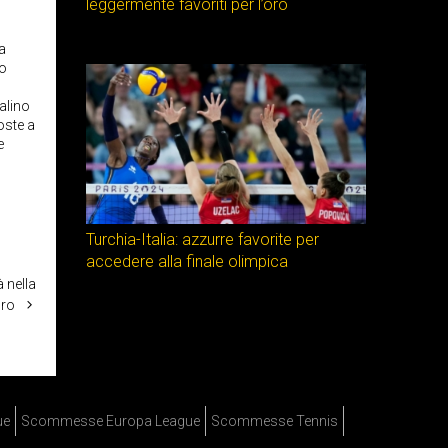
leggermente favoriti per l’oro
 a
fo
alino
oste a
e
Turchia-Italia: azzurre favorite per
accedere alla finale olimpica
à nella
cro
ue
Scommesse Europa League
Scommesse Tennis