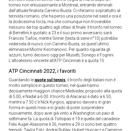
torneo non entusiasmante a Montreal, entrambi eliminati
dall’attuale finalista Carreno-Busta. Ci riferiamo soprattutto al
tennista romano, che ha perso una posizione nel seed e ora è
la dodicesima forza, ma che comunque non troverebbe
nessuno dei top quattro agli ottavi di finale. Il trionfo nel torneo
di Berrettini è quotato a 23 e il suo primo avversario sarà
Frances Tiafoe, mentre Sinner (testa di serie n°10) potrebbe
vedersela di nuovo con Carreno-Busta, se quest’ultimo
eliminasse Miomir Kecmanovic. Per quanto riguarda gli
azzurri, turno decisivo oggi per Musetti, Sonego e Fognini.
L’altoatesino vincente all’ATP Cincinnati è a quota 15.
ATP Cincinnati 2022, i favoriti
Guardando le
quote sul tennis
, il trionfo degli italiani non è
molto semplice in questo torneo, nel quale hanno
decisamente maggiori chance Medvedev, proposto alla quota
di 5.00, e Nadal a 6.00. Il trionfo di Alacaraz è dato a 6.50,
mentre a 7.50 c’è Nick Kyrgios, apparso davvero in gran
forma in questi mesi e in grado di poter sorprendere
nuovamente, dopo aver già vinto a Washington un paio di
settimane fa. La quota di Tsitsipas è 19 e quella del canadese
Felix Auger-Aliassime è 26, mentre a 29 ci sono ben quattro
tennisti: Taylor Fritz, Andrej Rublev, Hubert Hurcacz e Cameron