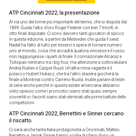
ATP Cincinnati 2022, la presentazione
Al via uno dei tornei più importanti del tennis, che si disputa dal
1899. Guida l’albo d’oro Roger Federer con ben 7 trionfi, in
otto finali disputate. Ci sono davvero tanti giocatori di spicco
in questa edizione, a partire da Medvedev che guida il seed.
Nadal ha fatto di tutto per esserci e spera di tornare numero
uno al mondo, cosa che accadrà qualora vincesse e il russo
non raggiungesse i quarti di finale. Il connazionale Alcaraz e
Tsitsipas rientrano tra i big four, ma attenzione a sottovalutare
Andrej Rublev e Casper Ruud. Un’altra mina vagante è il
polacco Hubert Hukacz, che tra l’altro stasera giocherà la
finale a Montreal contro Carreno-Busta. Inutile parlare di teste
di serie anche perché in questa estate americana abbiamo
visto spesso come i pronostici siano stati quasi sempre
sovvertiti e i favoriti siano stati eliminati alle prime battute delle
competizioni.
ATP Cincinnati 2022, Berrettini e Sinner cercano
il riscatto
Ci sarà anche tanta Italia protagonista a Cincinnati, Matteo
Berrettini e Jannik Sinner hanno voglia di rifarsi dopo un