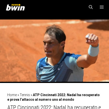
Vai
al
contenuto
MENU
Home
»
Tennis
»
ATP Cincinnati 2022: Nadal ha recuperato
e prova l’attacco al numero uno al mondo
ATP Cincinnati 2022: Nadal ha recuperato e