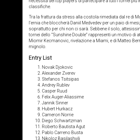
necessità dei top players di partecipare a tutti i tornei più
classifiche.
Tra la frattura da stress alla costola rimediata dal re 
l’ernia che bloccherà Daniil Medvedev per un paio di mesi, 
soprattutto per chi non ci sarà. Sebbene il solo, attesiss
tornei dello “Sunshine Double” rappresenti un motivo di att
Miomir Kecmanovic, rivelazione a Miami, e di Matteo Berr
mignolo.
Entry List
Novak Djokovic
Alexander Zverev
Stefanos Tsitsipas
Andrey Rublev
Casper Ruud
Felix Auger-Aliassime
Jannik Sinner
Hubert Hurkacz
Cameron Norrie
Diego Schwartzman
Roberto Bautista Agut
Pablo Carreno Busta
Nikoloz Basilashvili