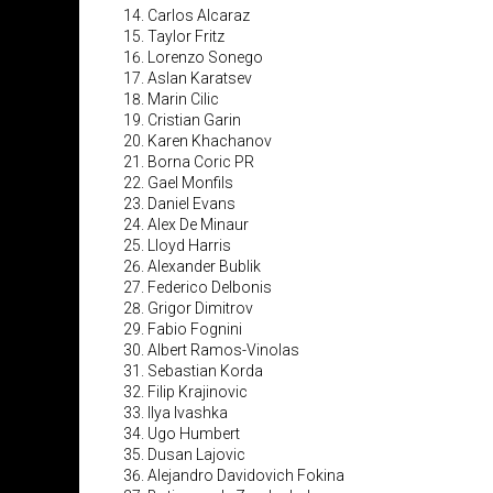
Carlos Alcaraz
Taylor Fritz
Lorenzo Sonego
Aslan Karatsev
Marin Cilic
Cristian Garin
Karen Khachanov
Borna Coric PR
Gael Monfils
Daniel Evans
Alex De Minaur
Lloyd Harris
Alexander Bublik
Federico Delbonis
Grigor Dimitrov
Fabio Fognini
Albert Ramos-Vinolas
Sebastian Korda
Filip Krajinovic
Ilya Ivashka
Ugo Humbert
Dusan Lajovic
Alejandro Davidovich Fokina