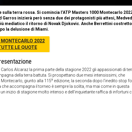
ione sulla terra rossa. Si comincia l’ATP Masters 1000 Montecarlo 2022,
nd Garros inizierà però senza due dei protagonisti più attesi, Medve
ù mediatico il ritorno di Novak Djokovic. Anche Berrettini costretto
dopo la delusione di Miami.
 MONTECARLO 2022
TUTTE LE QUOTE
resentazione
 Carlos Alcaraz la prima parte della stagione 2022 gli appassionati di tenn
ampagna della terra battuta. Si prospettano due mesi intensissimi, che
a
i Montecarlo, giunto alla 115
edizione, la seconda dopo l’inedito stop f
a che accompagna il torneo è sempre la solita, ma mai come in questa
n inizio di stagione molto intenso e dell’inquietante raffica di infortuni 