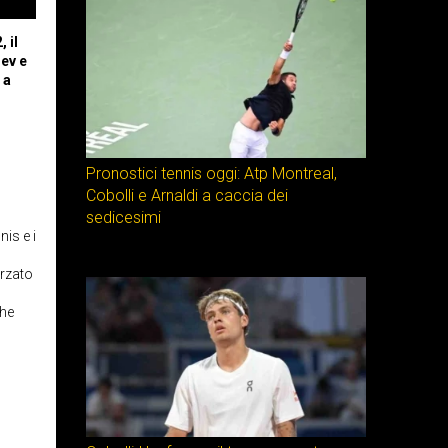
 il
dev e
 a
Pronostici tennis oggi: Atp Montreal,
Cobolli e Arnaldi a caccia dei
sedicesimi
is e i
orzato
che