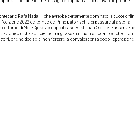
 importanti per difenderne prestigio e popolarità e per salvare le proprie
di Montecarlo Rafa Nadal – che avrebbe certamente dominato le
quote onlin
l’edizione 2022 del torneo del Principato rischia di passare alla storia
imo ritorno di Nole Djokovic dopo il caso Australian Open e le assenze ne
razione più che sufficiente. Tra gli assenti illustri spiccano anche i nomi
ettini, che ha deciso di non forzare la convalescenza dopo l’operazione 