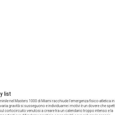
 list
femminile nel Masters 1000 di Miami racchiude l’emergenza fisico-atletica in
 varia gravità si susseguono e individuarne i motivi è un dovere che spet
 sul cortocircuito venutosi a creare tra un calendario troppo intenso e la