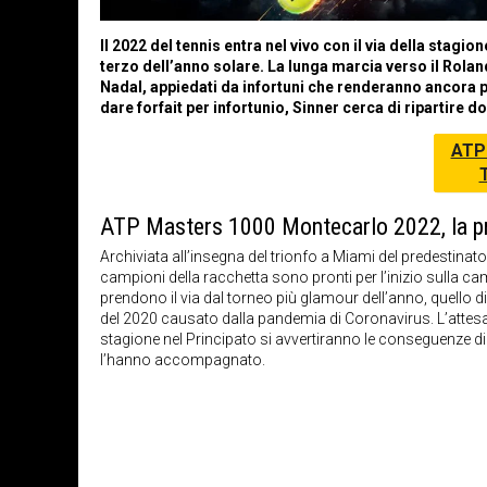
Il 2022 del tennis entra nel vivo con il via della stag
terzo dell’anno solare. La lunga marcia verso il Rola
Nadal, appiedati da infortuni che renderanno ancora pi
dare forfait per infortunio, Sinner cerca di ripartire 
ATP
ATP Masters 1000 Montecarlo 2022, la p
Archiviata all’insegna del trionfo a Miami del predestinato
campioni della racchetta sono pronti per l’inizio sulla c
prendono il via dal torneo più glamour dell’anno, quello d
del 2020 causato dalla pandemia di Coronavirus. L’attes
stagione nel Principato si avvertiranno le conseguenze di u
l’hanno accompagnato.