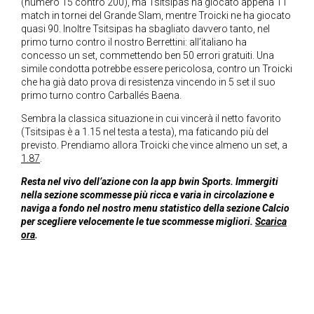
(numero 15 contro 200), ma Tsitsipas ha giocato appena 11
match in tornei del Grande Slam, mentre Troicki ne ha giocato
quasi 90. Inoltre Tsitsipas ha sbagliato davvero tanto, nel
primo turno contro il nostro Berrettini: all’italiano ha
concesso un set, commettendo ben 50 errori gratuiti. Una
simile condotta potrebbe essere pericolosa, contro un Troicki
che ha già dato prova di resistenza vincendo in 5 set il suo
primo turno contro Carballés Baena.
Sembra la classica situazione in cui vincerà il netto favorito
(Tsitsipas è a 1.15 nel testa a testa), ma faticando più del
previsto. Prendiamo allora Troicki che vince almeno un set, a
1.87
.
Resta nel vivo dell’azione con la app bwin Sports. Immergiti
nella sezione scommesse più ricca e varia in circolazione e
naviga a fondo nel nostro menu statistico della sezione Calcio
per scegliere velocemente le tue scommesse migliori.
Scarica
ora
.