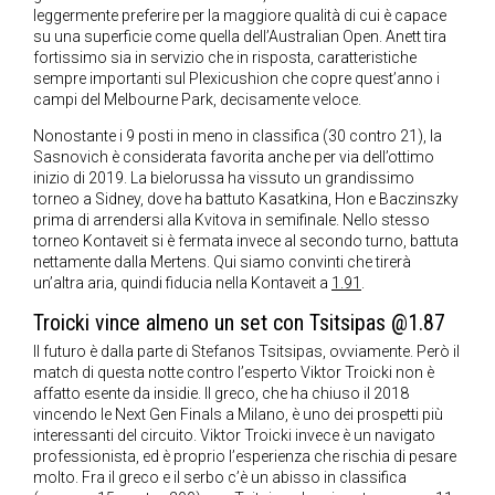
leggermente preferire per la maggiore qualità di cui è capace
su una superficie come quella dell’Australian Open. Anett tira
fortissimo sia in servizio che in risposta, caratteristiche
sempre importanti sul Plexicushion che copre quest’anno i
campi del Melbourne Park, decisamente veloce.
Nonostante i 9 posti in meno in classifica (30 contro 21), la
Sasnovich è considerata favorita anche per via dell’ottimo
inizio di 2019. La bielorussa ha vissuto un grandissimo
torneo a Sidney, dove ha battuto Kasatkina, Hon e Baczinszky
prima di arrendersi alla Kvitova in semifinale. Nello stesso
torneo Kontaveit si è fermata invece al secondo turno, battuta
nettamente dalla Mertens. Qui siamo convinti che tirerà
un’altra aria, quindi fiducia nella Kontaveit a
1.91
.
Troicki vince almeno un set con Tsitsipas @1.87
Il futuro è dalla parte di Stefanos Tsitsipas, ovviamente. Però il
match di questa notte contro l’esperto Viktor Troicki non è
affatto esente da insidie. Il greco, che ha chiuso il 2018
vincendo le Next Gen Finals a Milano, è uno dei prospetti più
interessanti del circuito. Viktor Troicki invece è un navigato
professionista, ed è proprio l’esperienza che rischia di pesare
molto. Fra il greco e il serbo c’è un abisso in classifica