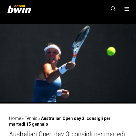
Vai
al
contenuto
MENU
Home
»
Tennis
»
Australian Open day 3: consigli per
martedì 15 gennaio
Australian Open day 3: consigli per martedì