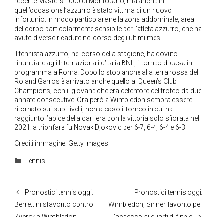
recente Masters 1000 di Montecarlo, ma anche in
quell’occasione l’azzurro è stato vittima di un nuovo
infortunio. In modo particolare nella zona addominale, area
del corpo particolarmente sensibile per l’atleta azzurro, che ha
avuto diverse ricadute nel corso degli ultimi mesi.
Il tennista azzurro, nel corso della stagione, ha dovuto
rinunciare agli Internazionali d’Italia BNL, il torneo di casa in
programma a Roma. Dopo lo stop anche alla terra rossa del
Roland Garros è arrivato anche quello al Queen’s Club
Champions, con il giovane che era detentore del trofeo da due
annate consecutive. Ora però a Wimbledon sembra essere
ritornato sui suoi livelli, non a caso il torneo in cui ha
raggiunto l’apice della carriera con la vittoria solo sfiorata nel
2021: a trionfare fu Novak Djokovic per 6-7, 6-4, 6-4 e 6-3.
Crediti immagine: Getty Images
Categorie
Tennis
Pronostici tennis oggi:
Pronostici tennis oggi:
Berrettini sfavorito contro
Wimbledon, Sinner favorito per
Zverev a Wimbledon
l’accesso ai quarti di finale