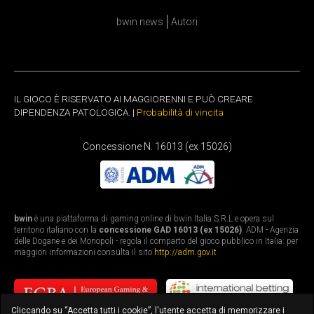
bwin news
Autori
IL GIOCO È RISERVATO AI MAGGIORENNI E PUÒ CREARE
DIPENDENZA PATOLOGICA. |
Probabilità di vincita
Concessione N. 16013 (ex 15026)
bwin
è una piattaforma di gaming online di bwin Italia S.R.L e opera sul
territorio italiano con la
concessione GAD 16013 (ex 15026)
. ADM - Agenzia
delle Dogane e dei Monopoli - regola il comparto del gioco pubblico in Italia: per
maggiori informazioni consulta il sito
http://adm.gov.it
Cliccando su “Accetta tutti i cookie”, l'utente accetta di memorizzare i