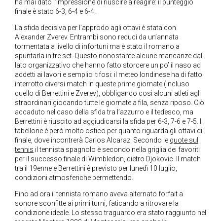
ha mai dato l’impressione di riuscire a reagire: il punteggio
finale è stato 6-3, 6-4 e 6-4.
La sfida decisiva per l’approdo agli ottavi è stata con
Alexander Zverev. Entrambi sono reduci da un’annata
tormentata a livello di infortuni ma è stato il romano a
spuntarla in tre set. Questo nonostante alcune mancanze dal
lato organizzativo che hanno fatto storcere un po’ il naso ad
addetti ai lavori e semplici tifosi: il meteo londinese ha di fatto
interrotto diversi match in queste prime giornate (incluso
quello di Berrettini e Zverev), obbligando così alcuni atleti agli
straordinari giocando tutte le giornate a fila, senza riposo. Ciò
accaduto nel caso della sfida tra l’azzurro e il tedesco, ma
Berrettini è riuscito ad aggiudicarsi la sfida per 6-3, 7-6 e 7-5. Il
tabellone è però molto ostico per quanto riguarda gli ottavi di
finale, dove incontrerà Carlos Alcaraz. Secondo le
quote sul
tennis
il tennista spagnolo è secondo nella griglia dei favoriti
per il successo finale di Wimbledon, dietro Djokovic. Il match
tra il 19enne e Berrettini è previsto per lunedì 10 luglio,
condizioni atmosferiche permettendo.
Fino ad ora il tennista romano aveva alternato forfait a
sonore sconfitte ai primi turni, faticando a ritrovare la
condizione ideale. Lo stesso traguardo era stato raggiunto nel