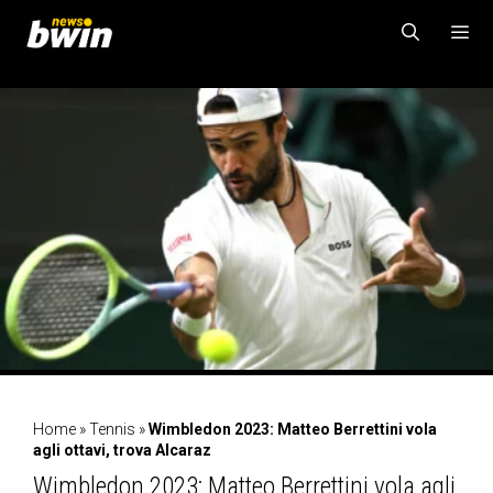
Vai
al
contenuto
MENU
Home
»
Tennis
»
Wimbledon 2023: Matteo Berrettini vola
agli ottavi, trova Alcaraz
Wimbledon 2023: Matteo Berrettini vola agli