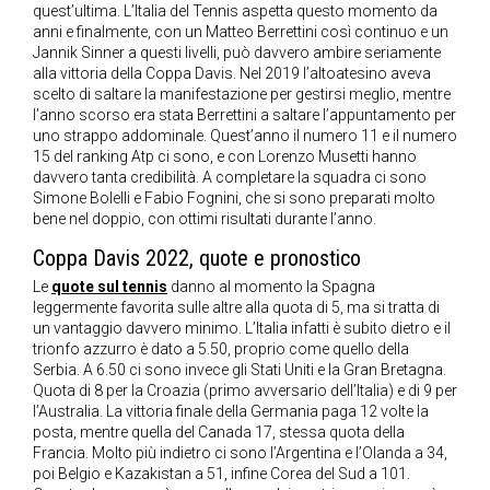
quest’ultima. L’Italia del Tennis aspetta questo momento da
anni e finalmente, con un Matteo Berrettini così continuo e un
Jannik Sinner a questi livelli, può davvero ambire seriamente
alla vittoria della Coppa Davis. Nel 2019 l’altoatesino aveva
scelto di saltare la manifestazione per gestirsi meglio, mentre
l’anno scorso era stata Berrettini a saltare l’appuntamento per
uno strappo addominale. Quest’anno il numero 11 e il numero
15 del ranking Atp ci sono, e con Lorenzo Musetti hanno
davvero tanta credibilità. A completare la squadra ci sono
Simone Bolelli e Fabio Fognini, che si sono preparati molto
bene nel doppio, con ottimi risultati durante l’anno.
Coppa Davis 2022, quote e pronostico
Le
quote sul tennis
danno al momento la Spagna
leggermente favorita sulle altre alla quota di 5, ma si tratta di
un vantaggio davvero minimo. L’Italia infatti è subito dietro e il
trionfo azzurro è dato a 5.50, proprio come quello della
Serbia. A 6.50 ci sono invece gli Stati Uniti e la Gran Bretagna.
Quota di 8 per la Croazia (primo avversario dell’Italia) e di 9 per
l’Australia. La vittoria finale della Germania paga 12 volte la
posta, mentre quella del Canada 17, stessa quota della
Francia. Molto più indietro ci sono l’Argentina e l’Olanda a 34,
poi Belgio e Kazakistan a 51, infine Corea del Sud a 101.