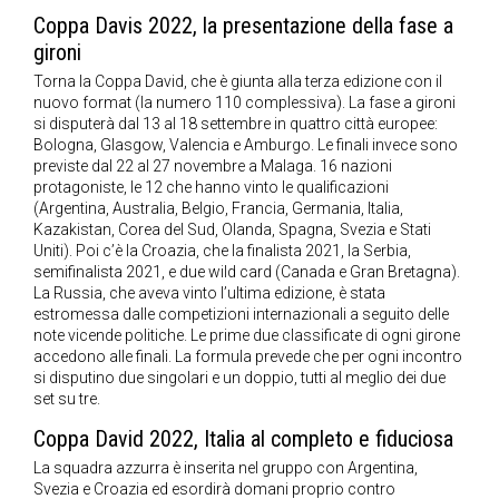
Coppa Davis 2022, la presentazione della fase a
gironi
Torna la Coppa David, che è giunta alla terza edizione con il
nuovo format (la numero 110 complessiva). La fase a gironi
si disputerà dal 13 al 18 settembre in quattro città europee:
Bologna, Glasgow, Valencia e Amburgo. Le finali invece sono
previste dal 22 al 27 novembre a Malaga. 16 nazioni
protagoniste, le 12 che hanno vinto le qualificazioni
(Argentina, Australia, Belgio, Francia, Germania, Italia,
Kazakistan, Corea del Sud, Olanda, Spagna, Svezia e Stati
Uniti). Poi c’è la Croazia, che la finalista 2021, la Serbia,
semifinalista 2021, e due wild card (Canada e Gran Bretagna).
La Russia, che aveva vinto l’ultima edizione, è stata
estromessa dalle competizioni internazionali a seguito delle
note vicende politiche. Le prime due classificate di ogni girone
accedono alle finali. La formula prevede che per ogni incontro
si disputino due singolari e un doppio, tutti al meglio dei due
set su tre.
Coppa David 2022, Italia al completo e fiduciosa
La squadra azzurra è inserita nel gruppo con Argentina,
Svezia e Croazia ed esordirà domani proprio contro