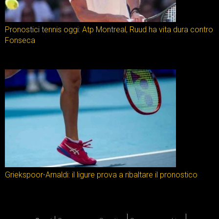
Pronostici tennis oggi: Atp Montreal, Ruud ha vita dura contro
Fonseca
Griekspoor-Arnaldi: il ligure prova a ribaltare il pronostico