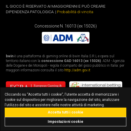
IL GIOCO È RISERVATO AI MAGGIORENNI E PUÒ CREARE
DIPENDENZA PATOLOGICA. |
Probabilità di vincita
Concessione N. 16013 (ex 15026)
bwin
è una piattaforma di gaming online di bwin Italia S.R.L e opera sul
territorio italiano con la
concessione GAD 16013 (ex 15026)
. ADM - Agenzia
delle Dogane e dei Monopoli - regola il comparto del gioco pubblico in Italia: per
maggiori informazioni consulta il sito
http://adm.gov.it
Cliccando su “Accetta tutti i cookie”, l'utente accetta di memorizzare i
cookie sul dispositivo per migliorare la navigazione del sito, analizzare
l'utilizzo del sito e assistere nelle nostre attività di marketing.
Accetta tutti i cookie
bonus fino a 3.010€
scarica l'app
Impostazioni cookie