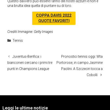
Questo davvero può essere l’anno dei nostri azzurri e non è
una brutta idea quella di puntare su di loro.
COPPA DAVIS 2022
QUOTE FAVORITI
Crediti Immagine: Getty Images
Categorie
Tennis
Juventus-Benfica: i
Pronostici tennis oggi: Wta
bianconeri cercano i primi tre
Portorose, in campo Jasmine
punti in Champions League
Paolini. A Szczecin tocca a
Cobolli
Leggi le ultime notizie