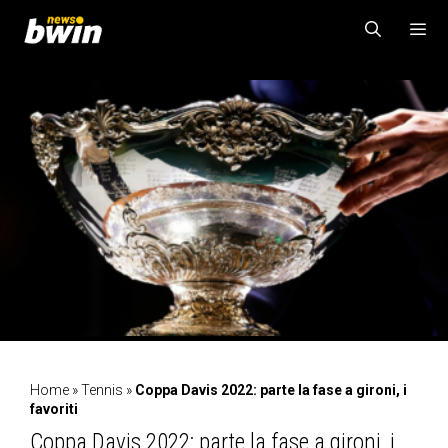
Vai
al
contenuto
MENU
Home
»
Tennis
»
Coppa Davis 2022: parte la fase a gironi, i
favoriti
Coppa Davis 2022: parte la fase a gironi, i