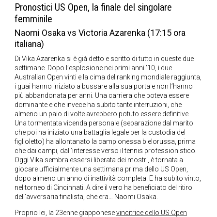
Pronostici US Open, la finale del singolare
femminile
Naomi Osaka vs Victoria Azarenka (17:15 ora
italiana)
Di Vika Azarenka si è già detto e scritto di tutto in queste due
settimane. Dopo l’esplosione nei primi anni ’10, i due
Australian Open vinti e la cima del ranking mondiale raggiunta,
i guai hanno iniziato a bussare alla sua porta e non l’hanno
più abbandonata per anni. Una carriera che poteva essere
dominante e che invece ha subito tante interruzioni, che
almeno un paio di volte avrebbero potuto essere definitive.
Una tormentata vicenda personale (separazione dal marito
che poi ha iniziato una battaglia legale per la custodia del
figlioletto) ha allontanato la campionessa bielorussa, prima
che dai campi, dall’interesse verso il tennis professionistico.
Oggi Vika sembra essersi liberata dei mostri, è tornata a
giocare ufficialmente una settimana prima dello US Open,
dopo almeno un anno di inattività completa. E ha subito vinto,
nel torneo di Cincinnati. A dire il vero ha beneficiato del ritiro
dell’avversaria finalista, che era… Naomi Osaka.
Proprio lei, la 23enne giapponese
vincitrice dello US Open