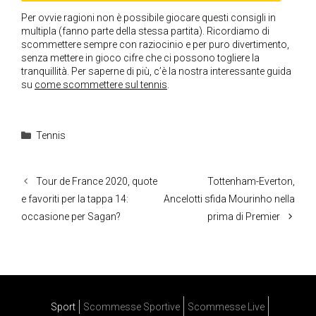
Per ovvie ragioni non è possibile giocare questi consigli in
multipla (fanno parte della stessa partita). Ricordiamo di
scommettere sempre con raziocinio e per puro divertimento,
senza mettere in gioco cifre che ci possono togliere la
tranquillità. Per saperne di più, c’è la nostra interessante guida
su
come scommettere sul tennis
.
Categorie
Tennis
Tour de France 2020, quote
Tottenham-Everton,
e favoriti per la tappa 14:
Ancelotti sfida Mourinho nella
occasione per Sagan?
prima di Premier
Sport
Scommesse Sportive
Scommesse Live