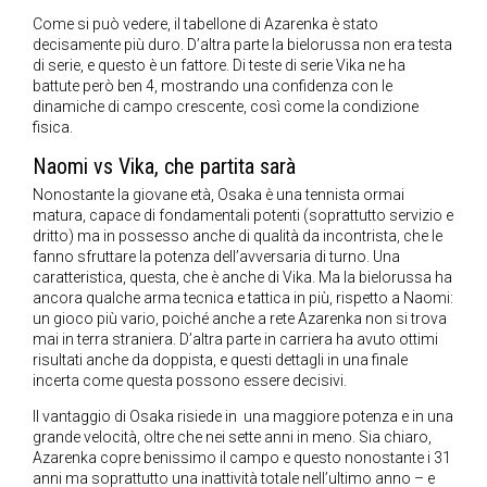
Come si può vedere, il tabellone di Azarenka è stato
decisamente più duro. D’altra parte la bielorussa non era testa
di serie, e questo è un fattore. Di teste di serie Vika ne ha
battute però ben 4, mostrando una confidenza con le
dinamiche di campo crescente, così come la condizione
fisica.
Naomi vs Vika, che partita sarà
Nonostante la giovane età, Osaka è una tennista ormai
matura, capace di fondamentali potenti (soprattutto servizio e
dritto) ma in possesso anche di qualità da incontrista, che le
fanno sfruttare la potenza dell’avversaria di turno. Una
caratteristica, questa, che è anche di Vika. Ma la bielorussa ha
ancora qualche arma tecnica e tattica in più, rispetto a Naomi:
un gioco più vario, poiché anche a rete Azarenka non si trova
mai in terra straniera. D’altra parte in carriera ha avuto ottimi
risultati anche da doppista, e questi dettagli in una finale
incerta come questa possono essere decisivi.
Il vantaggio di Osaka risiede in una maggiore potenza e in una
grande velocità, oltre che nei sette anni in meno. Sia chiaro,
Azarenka copre benissimo il campo e questo nonostante i 31
anni ma soprattutto una inattività totale nell’ultimo anno – e