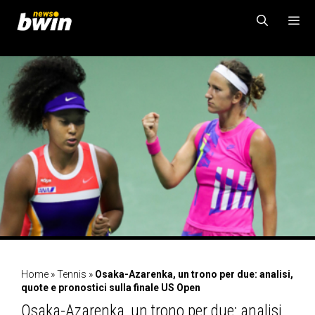
Vai
al
contenuto
MENU
Home
»
Tennis
»
Osaka-Azarenka, un trono per due: analisi,
quote e pronostici sulla finale US Open
Osaka-Azarenka, un trono per due: analisi,