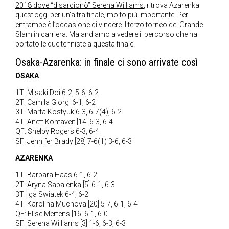
2018 dove “disarcionò” Serena Williams
, ritrova Azarenka
quest’oggi per un’altra finale, molto più importante. Per
entrambe è l’occasione di vincere il terzo torneo del Grande
Slam in carriera. Ma andiamo a vedere il percorso che ha
portato le due tenniste a questa finale.
Osaka-Azarenka: in finale ci sono arrivate così
OSAKA
1T: Misaki Doi 6-2, 5-6, 6-2
2T: Camila Giorgi 6-1, 6-2
3T: Marta Kostyuk 6-3, 6-7(4), 6-2
4T: Anett Kontaveit [14] 6-3, 6-4
QF: Shelby Rogers 6-3, 6-4
SF: Jennifer Brady [28] 7-6(1) 3-6, 6-3
AZARENKA
1T: Barbara Haas 6-1, 6-2
2T: Aryna Sabalenka [5] 6-1, 6-3
3T: Iga Swiatek 6-4, 6-2
4T: Karolina Muchova [20] 5-7, 6-1, 6-4
QF: Elise Mertens [16] 6-1, 6-0
SF: Serena Williams [3] 1-6, 6-3, 6-3