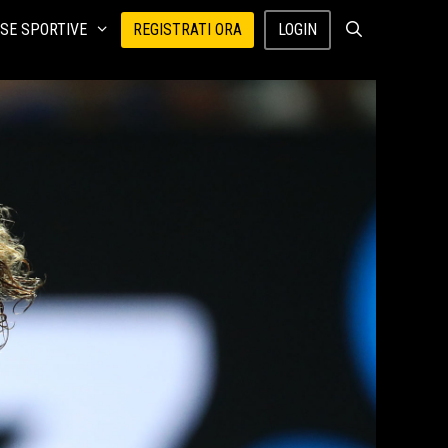
SE SPORTIVE
REGISTRATI ORA
LOGIN