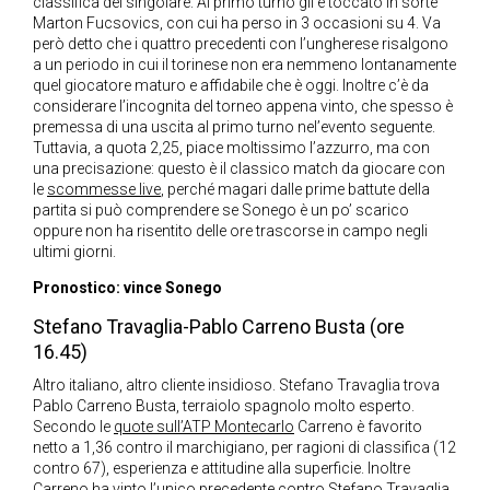
classifica del singolare. Al primo turno gli è toccato in sorte
Marton Fucsovics, con cui ha perso in 3 occasioni su 4. Va
però detto che i quattro precedenti con l’ungherese risalgono
a un periodo in cui il torinese non era nemmeno lontanamente
quel giocatore maturo e affidabile che è oggi. Inoltre c’è da
considerare l’incognita del torneo appena vinto, che spesso è
premessa di una uscita al primo turno nel’evento seguente.
Tuttavia, a quota 2,25, piace moltissimo l’azzurro, ma con
una precisazione: questo è il classico match da giocare con
le
scommesse live
, perché magari dalle prime battute della
partita si può comprendere se Sonego è un po’ scarico
oppure non ha risentito delle ore trascorse in campo negli
ultimi giorni.
Pronostico: vince Sonego
Stefano Travaglia-Pablo Carreno Busta (ore
16.45)
Altro italiano, altro cliente insidioso. Stefano Travaglia trova
Pablo Carreno Busta, terraiolo spagnolo molto esperto.
Secondo le
quote sull’ATP Montecarlo
Carreno è favorito
netto a 1,36 contro il marchigiano, per ragioni di classifica (12
contro 67), esperienza e attitudine alla superficie. Inoltre
Carreno ha vinto l’unico precedente contro Stefano Travaglia,