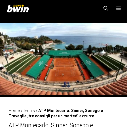
Vai
al
contenuto
MENU
Home
»
Tennis
»
ATP Montecarlo: Sinner, Sonego e
Travaglia, tre consigli per un martedì azzurro
ATP Montecarlo: Sinner, Sonego e