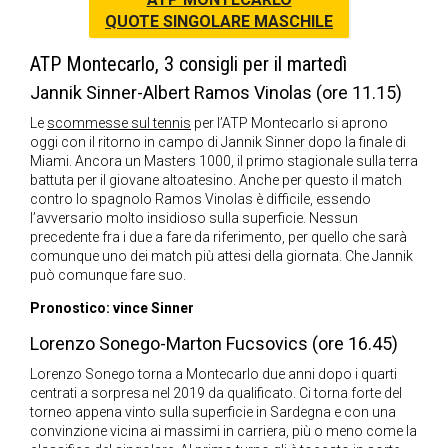
QUOTE SINGOLARE MASCHILE
ATP Montecarlo, 3 consigli per il martedì
Jannik Sinner-Albert Ramos Vinolas (ore 11.15)
Le
scommesse sul tennis
per l’ATP Montecarlo si aprono
oggi con il ritorno in campo di Jannik Sinner dopo la finale di
Miami. Ancora un Masters 1000, il primo stagionale sulla terra
battuta per il giovane altoatesino. Anche per questo il match
contro lo spagnolo Ramos Vinolas è difficile, essendo
l’avversario molto insidioso sulla superficie. Nessun
precedente fra i due a fare da riferimento, per quello che sarà
comunque uno dei match più attesi della giornata. Che Jannik
può comunque fare suo.
Pronostico: vince Sinner
Lorenzo Sonego-Marton Fucsovics (ore 16.45)
Lorenzo Sonego torna a Montecarlo due anni dopo i quarti
centrati a sorpresa nel 2019 da qualificato. Ci torna forte del
torneo appena vinto sulla superficie in Sardegna e con una
convinzione vicina ai massimi in carriera, più o meno come la