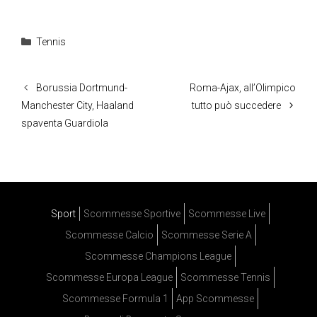
Categorie
Tennis
Borussia Dortmund-
Roma-Ajax, all’Olimpico
Manchester City, Haaland
tutto può succedere
spaventa Guardiola
Sport
Scommesse Sportive
Scommesse Live
Scommesse Calcio
Scommesse Serie A
Scommesse Champions League
Scommesse Europa League
Scommesse Tennis
Scommesse Formula 1
App Scommesse