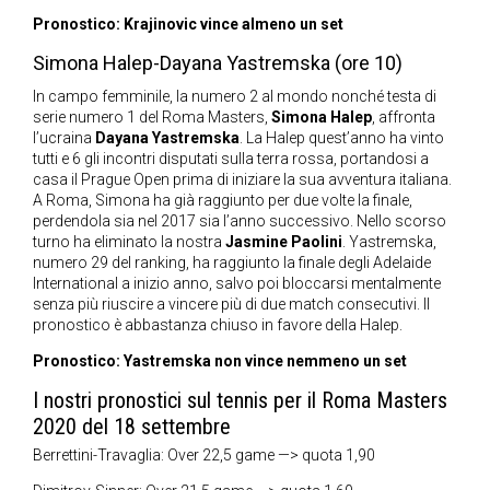
Pronostico: Krajinovic vince almeno un set
Simona Halep-Dayana Yastremska (ore 10)
In campo femminile, la numero 2 al mondo nonché testa di
serie numero 1 del Roma Masters,
Simona Halep
, affronta
l’ucraina
Dayana Yastremska
. La Halep quest’anno ha vinto
tutti e 6 gli incontri disputati sulla terra rossa, portandosi a
casa il Prague Open prima di iniziare la sua avventura italiana.
A Roma, Simona ha già raggiunto per due volte la finale,
perdendola sia nel 2017 sia l’anno successivo. Nello scorso
turno ha eliminato la nostra
Jasmine Paolini
. Yastremska,
numero 29 del ranking, ha raggiunto la finale degli Adelaide
International a inizio anno, salvo poi bloccarsi mentalmente
senza più riuscire a vincere più di due match consecutivi. Il
pronostico è abbastanza chiuso in favore della Halep.
Pronostico: Yastremska non vince nemmeno un set
I nostri pronostici sul tennis per il Roma Masters
2020 del 18 settembre
Berrettini-Travaglia: Over 22,5 game —> quota 1,90