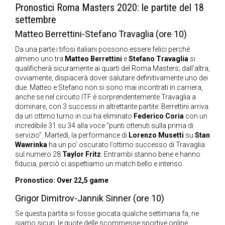
Pronostici Roma Masters 2020: le partite del 18
settembre
Matteo Berrettini-Stefano Travaglia (ore 10)
Da una parte i tifosi italiani possono essere felici perché
almeno uno tra
Matteo Berrettini
e
Stefano Travaglia
si
qualificherà sicuramente ai quarti del Roma Masters; dall’altra,
ovviamente, dispiacerà dover salutare definitivamente uno dei
due. Matteo e Stefano non si sono mai incontrati in carriera,
anche se nel circuito ITF è sorprendentemente Travaglia a
dominare, con 3 successi in altrettante partite. Berrettini arriva
da un ottimo turno in cui ha eliminato
Federico Coria
con un
incredibile 31 su 34 alla voce “punti ottenuti sulla prima di
servizio”. Martedì, la performance di
Lorenzo Musetti
su
Stan
Wawrinka
ha un po’ oscurato l’ottimo successo di Travaglia
sul numero 28
Taylor Fritz
. Entrambi stanno bene e hanno
fiducia, perciò ci aspettiamo un match bello e intenso.
Pronostico: Over 22,5 game
Grigor Dimitrov-Jannik Sinner (ore 10)
Se questa partita si fosse giocata qualche settimana fa, ne
siamo sicuri, le
quote delle scommesse sportive online