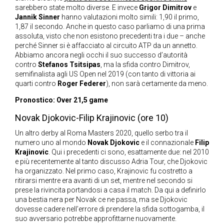
sarebbero state molto diverse. E invece
Grigor Dimitrov
e
Jannik Sinner
hanno valutazioni molto simili: 1,90 il primo,
1,87 il secondo. Anche in questo caso parliamo di una prima
assoluta, visto che non esistono precedenti tra i due – anche
perché Sinner si è affacciato al circuito ATP da un annetto.
Abbiamo ancora negli occhi il suo successo d’autorità
contro
Stefanos Tsitsipas
, ma la sfida contro Dimitrov,
semifinalista agli US Open nel 2019 (con tanto di vittoria ai
quarti contro
Roger Federer
), non sarà certamente da meno.
Pronostico: Over 21,5 game
Novak Djokovic-Filip Krajinovic (ore 10)
Un altro derby al Roma Masters 2020, quello serbo tra il
numero uno al mondo
Novak Djokovic
e il connazionale
Filip
Krajinovic
. Qui i precedenti ci sono, esattamente due: nel 2010
e più recentemente al tanto discusso Adria Tour, che Djokovic
ha organizzato. Nel primo caso, Krajinovic fu costretto a
ritirarsi mentre era avanti di un set, mentre nel secondo si
prese la rivincita portandosi a casa il match. Da qui a definirlo
una bestia nera per Novak ce ne passa, ma se Djokovic
dovesse cadere nell’errore di prendere la sfida sottogamba, il
suo avversario potrebbe approfittarne nuovamente.