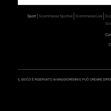
Sport
Scommesse Sportive
Scommesse Live
Sco
Sc
Cor
C
IL GIOCO È RISERVATO AI MAGGIORENNI E PUÒ CREARE DIP