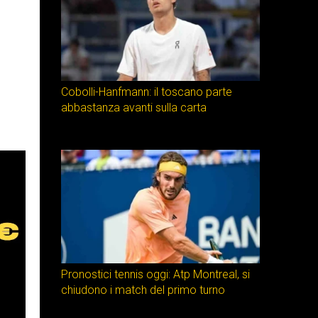
Cobolli-Hanfmann: il toscano parte
abbastanza avanti sulla carta
Pronostici tennis oggi: Atp Montreal, si
chiudono i match del primo turno