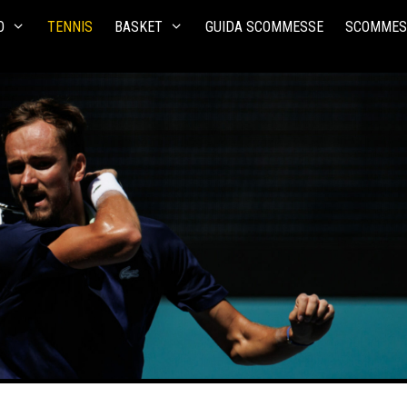
O
TENNIS
BASKET
GUIDA SCOMMESSE
SCOMMES