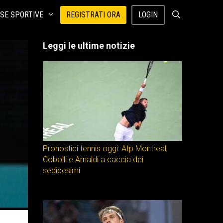
SE SPORTIVE
REGISTRATI ORA
LOGIN
Leggi le ultime notizie
Pronostici tennis oggi: Atp Montreal,
Cobolli e Arnaldi a caccia dei
sedicesimi