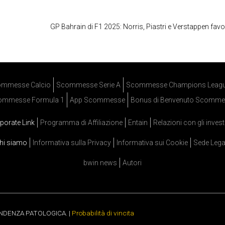
GP Bahrain di F1 2025: Norris, Piastri e Verstappen favor
mmesse Calcio
Scommesse Serie A
Scommesse Champions Leag
ommesse Formula 1
App Scommesse
Bonus di Benvenuto Scomme
porate Link
Programma di Affiliazione
Entain
Relazioni con gli invest
hi siamo
Informativa sulla Privacy
Informativa sui Cookie
Sede Lega
bwin news
Autori
ENDENZA PATOLOGICA. |
Probabilità di vincita