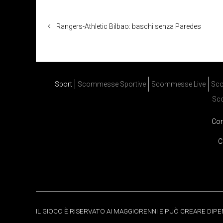
Rangers-Athletic Bilbao: baschi senza Paredes
Sport
Scommesse Sportive
Scommesse Live
Sco
Sc
Cor
C
IL GIOCO È RISERVATO AI MAGGIORENNI E PUÒ CREARE DIP