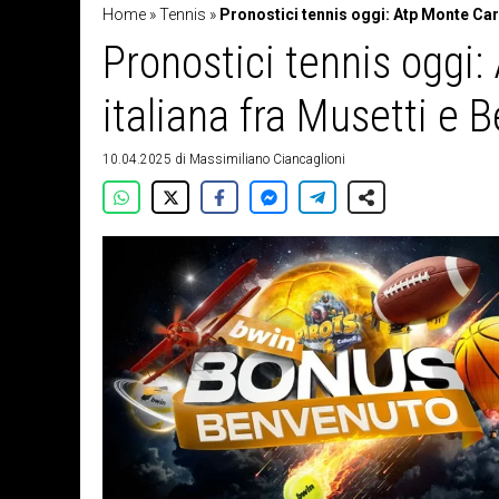
Home
»
Tennis
»
Pronostici tennis oggi: Atp Monte Carlo
Pronostici tennis oggi:
italiana fra Musetti e B
10.04.2025
di
Massimiliano Ciancaglioni