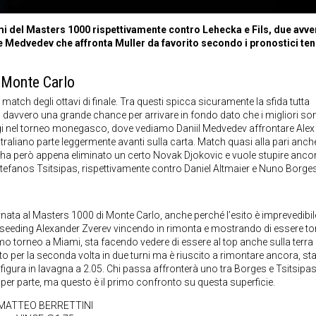
imi del Masters 1000 rispettivamente contro Lehecka e Fils, due avve
Medvedev che affronta Muller da favorito secondo i pronostici ten
p Monte Carlo
tch degli ottavi di finale. Tra questi spicca sicuramente la sfida tutta
no davvero una grande chance per arrivare in fondo dato che i migliori so
 oggi nel torneo monegasco, dove vediamo Daniil Medvedev affrontare Alex
raliano parte leggermente avanti sulla carta. Match quasi alla pari anche
eno ha però appena eliminato un certo Novak Djokovic e vuole stupire ancor
tefanos Tsitsipas, rispettivamente contro Daniel Altmaier e Nuno Borges
iornata al Masters 1000 di Monte Carlo, anche perché l’esito è imprevedibil
el seeding Alexander Zverev vincendo in rimonta e mostrando di essere t
timo torneo a Miami, sta facendo vedere di essere al top anche sulla terra
tto per la seconda volta in due turni ma è riuscito a rimontare ancora, st
 figura in lavagna a 2.05. Chi passa affronterà uno tra Borges e Tsitsipas
ria per parte, ma questo è il primo confronto su questa superficie.
MATTEO BERRETTINI