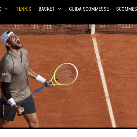
O
TENNIS
BASKET
GUIDA SCOMMESSE
SCOMMES