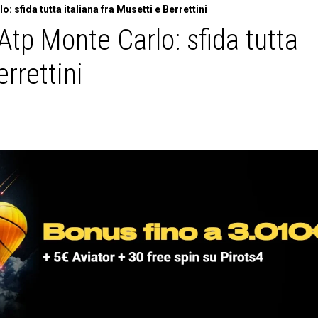
: sfida tutta italiana fra Musetti e Berrettini
 Atp Monte Carlo: sfida tutta
errettini