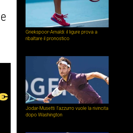
 e
Griekspoor-Arnaldi: il ligure prova a
ribaltare il pronostico
Jodar-Musetti: l’azzurro vuole la rivincita
dopo Washington