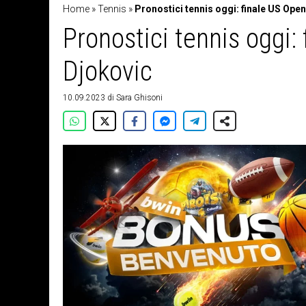
Home
»
Tennis
»
Pronostici tennis oggi: finale US Ope
Pronostici tennis oggi
Djokovic
10.09.2023
di
Sara Ghisoni