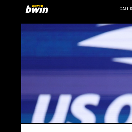
Vai
al
CALCI
contenuto