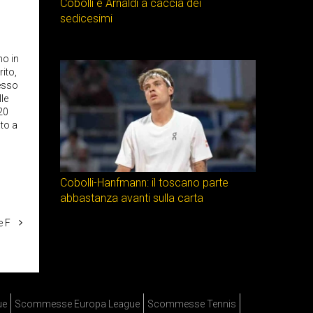
Cobolli e Arnaldi a caccia dei
sedicesimi
no in
rito,
cesso
le
20
ato a
Cobolli-Hanfmann: il toscano parte
abbastanza avanti sulla carta
e F
ue
Scommesse Europa League
Scommesse Tennis