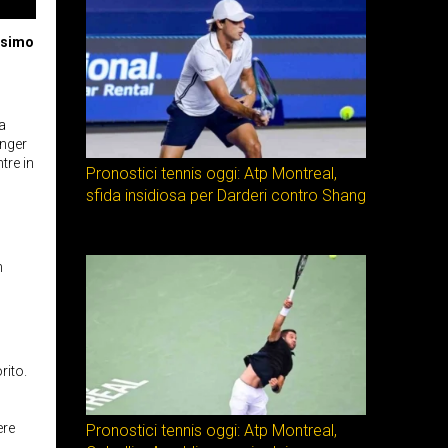
nesimo
la
enger
tre in
Pronostici tennis oggi: Atp Montreal,
sfida insidiosa per Darderi contro Shang
n
rito.
ere
Pronostici tennis oggi: Atp Montreal,