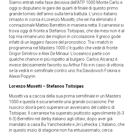
Siamo entrati nella fase decisiva dell’ATP 1000 Monte Carlo e
oggi si disputano le gare dei quarti di finale di questo primo
grande torneo dell’anno sulla terra battuta. L’unico italiano
rimasto in corsa è Lorenzo Musetti, che ieri ha eliminato il
connazionale Matteo Berrettini in maniera netta. Il carrarese si
trova oggi di fronte a Stefanos Tsitsipas, che da mesi non è al
top ma rimane uno dei migliori in circolazione. Il greco gode
infatti di un leggero favore del pronostico. Tra i match in
programma nel Masters 1000 c’è quello che vede di fronte
Grigor Dimitrov e Alex De Minaur. L’oceanico parte con
qualche chance in più rispetto al bulgaro. Carlos Alcaraz è
invece decisamente favorito su Arthur Fils e in caso di vittoria
se la vedrà in semifinale contro uno fra Davidovich Fokina e
Alexei Popyrin.
Lorenzo Musetti – Stefanos Tsitsipas
Musetti va a caccia della sua prima semifinale in un Masters
1000 e questa è sicuramente una grande occasione. Per
riuscirci dovrà però superare un avversario del calibro di
Tsitsipas. Il carrarese ha superato piuttosto agevolmente (6-3
6-3) Berrettini nel derby italiano agli ottavi, dopo aver già
mandato a casa Bu Yancheokete e Jiri Lehecka. L’italiano, che
in questo inizio di stagione non ha entusiasmato, cerca