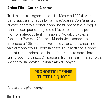
Arthur Fils – Carlos Alcaraz
Tra i match in programma oggi al Masters 1000 di Monte
Carlo spicca anche quello fra Fils e Alcaraz. Con l’analisi di
questo incontro si concludono i nostri pronostici di oggi sul
tennis. Il campione spagnolo è il favorito assoluto per il
trionfo finale dopo le eliminazioni di Novak Djokovic e
Alexander Zverev. Il 21enne di Murcia viene concesso
vittorioso a 1.35, mentre l’eventuale vittoria del transalpino
vale al momento3.10 volte la posta. I due atleti non si sono
mai affrontati prima d’ora in carriera e questo sarà il loro
primo scontro diretto. Chi passa affronta in semifinale uno tra
Alejandro Davidovich Fokina e Alexei Popyrin.
PRONOSTICI TENNIS
TUTTE LE QUOTE
Crediti Immagine: Alamy
Categorie
Tennis