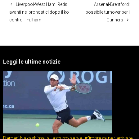
Liverpool-West Ham: Reds
Arsenal-Brentford:
avanti nei pronostici dopo il ko
possibile turnover per i
contro il Fulham
Gunners
Leggi le ultime notizie
Darderi-Nakashima: all’azzurro serve un’impresa per arrivare