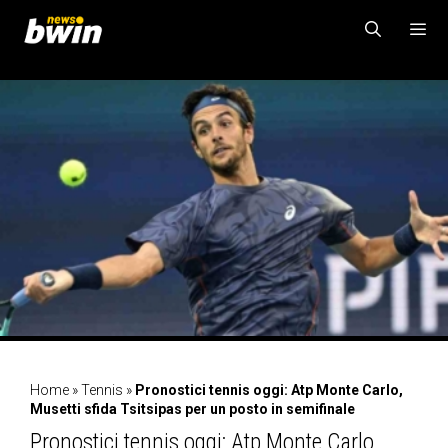
Vai
al
contenuto
MENU
Home
»
Tennis
»
Pronostici tennis oggi: Atp Monte Carlo,
Musetti sfida Tsitsipas per un posto in semifinale
Pronostici tennis oggi: Atp Monte Carlo,