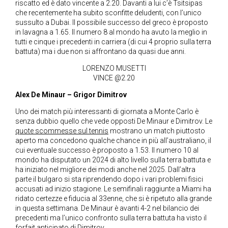
riscatto ed è dato vincente a 2.20. Davanti a lui c’è Tsitsipas
che recentemente ha subito sconfitte deludenti, con l’unico
sussulto a Dubai. Il possibile successo del greco è proposto
in lavagna a 1.65. Il numero 8 al mondo ha avuto la meglio in
tutti e cinque i precedenti in carriera (di cui 4 proprio sulla terra
battuta) ma i due non si affrontano da quasi due anni.
LORENZO MUSETTI
VINCE @2.20
Alex De Minaur – Grigor Dimitrov
Uno dei match più interessanti di giornata a Monte Carlo è
senza dubbio quello che vede opposti De Minaur e Dimitrov. Le
quote scommesse sul tennis
mostrano un match piuttosto
aperto ma concedono qualche chance in più all’australiano, il
cui eventuale successo è proposto a 1.53. Il numero 10 al
mondo ha disputato un 2024 di alto livello sulla terra battuta e
ha iniziato nel migliore dei modi anche nel 2025. Dall’altra
parte il bulgaro si sta riprendendo dopo i vari problemi fisici
accusati ad inizio stagione. Le semifinali raggiunte a Miami ha
ridato certezze e fiducia al 33enne, che si è ripetuto alla grande
in questa settimana. De Minaur è avanti 4-2 nel bilancio dei
precedenti ma l’unico confronto sulla terra battuta ha visto il
forfait anticipato di Dimitrov.