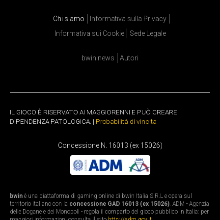
Chi siamo
Informativa sulla Privacy
Informativa sui Cookie
Sede Legale
bwin news
Autori
IL GIOCO È RISERVATO AI MAGGIORENNI E PUÒ CREARE
DIPENDENZA PATOLOGICA. |
Probabilità di vincita
Concessione N. 16013 (ex 15026)
bwin
è una piattaforma di gaming online di bwin Italia S.R.L e opera sul
territorio italiano con la
concessione GAD 16013 (ex 15026)
. ADM - Agenzia
delle Dogane e dei Monopoli - regola il comparto del gioco pubblico in Italia: per
maggiori informazioni consulta il sito
http://adm.gov.it