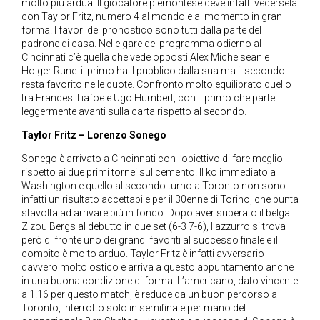
molto più ardua. Il giocatore piemontese deve infatti vedersela
con Taylor Fritz, numero 4 al mondo e al momento in gran
forma. I favori del pronostico sono tutti dalla parte del
padrone di casa. Nelle gare del programma odierno al
Cincinnati c’è quella che vede opposti Alex Michelsean e
Holger Rune: il primo ha il pubblico dalla sua ma il secondo
resta favorito nelle quote. Confronto molto equilibrato quello
tra Frances Tiafoe e Ugo Humbert, con il primo che parte
leggermente avanti sulla carta rispetto al secondo.
Taylor Fritz – Lorenzo Sonego
Sonego è arrivato a Cincinnati con l’obiettivo di fare meglio
rispetto ai due primi tornei sul cemento. Il ko immediato a
Washington e quello al secondo turno a Toronto non sono
infatti un risultato accettabile per il 30enne di Torino, che punta
stavolta ad arrivare più in fondo. Dopo aver superato il belga
Zizou Bergs al debutto in due set (6-3 7-6), l’azzurro si trova
però di fronte uno dei grandi favoriti al successo finale e il
compito è molto arduo. Taylor Fritz è infatti avversario
davvero molto ostico e arriva a questo appuntamento anche
in una buona condizione di forma. L’americano, dato vincente
a 1.16 per questo match, è reduce da un buon percorso a
Toronto, interrotto solo in semifinale per mano del