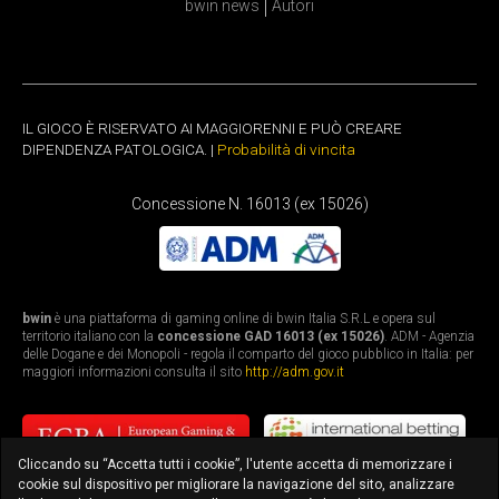
bwin news
Autori
IL GIOCO È RISERVATO AI MAGGIORENNI E PUÒ CREARE
DIPENDENZA PATOLOGICA. |
Probabilità di vincita
Concessione N. 16013 (ex 15026)
bwin
è una piattaforma di gaming online di bwin Italia S.R.L e opera sul
territorio italiano con la
concessione GAD 16013 (ex 15026)
. ADM - Agenzia
delle Dogane e dei Monopoli - regola il comparto del gioco pubblico in Italia: per
maggiori informazioni consulta il sito
http://adm.gov.it
Cliccando su “Accetta tutti i cookie”, l'utente accetta di memorizzare i
cookie sul dispositivo per migliorare la navigazione del sito, analizzare