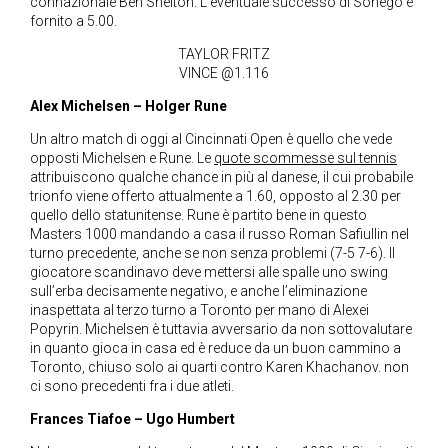
connazionale Ben Shelton. L’eventuale successo di Sonego è
fornito a 5.00.
TAYLOR FRITZ
VINCE @1.116
Alex Michelsen – Holger Rune
Un altro match di oggi al Cincinnati Open è quello che vede
opposti Michelsen e Rune. Le
quote scommesse sul tennis
attribuiscono qualche chance in più al danese, il cui probabile
trionfo viene offerto attualmente a 1.60, opposto al 2.30 per
quello dello statunitense. Rune è partito bene in questo
Masters 1000 mandando a casa il russo Roman Safiullin nel
turno precedente, anche se non senza problemi (7-5 7-6). Il
giocatore scandinavo deve mettersi alle spalle uno swing
sull’erba decisamente negativo, e anche l’eliminazione
inaspettata al terzo turno a Toronto per mano di Alexei
Popyrin. Michelsen è tuttavia avversario da non sottovalutare
in quanto gioca in casa ed è reduce da un buon cammino a
Toronto, chiuso solo ai quarti contro Karen Khachanov. non
ci sono precedenti fra i due atleti.
Frances Tiafoe – Ugo Humbert