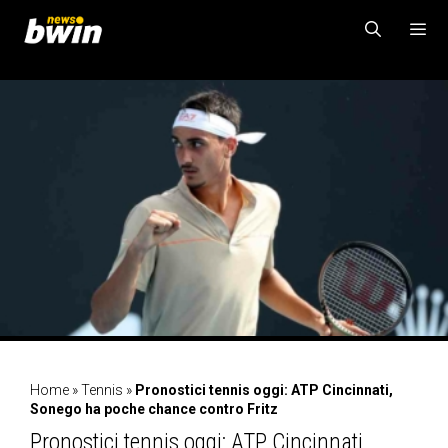
Vai
al
contenuto
MENU
Home
»
Tennis
»
Pronostici tennis oggi: ATP Cincinnati,
Sonego ha poche chance contro Fritz
Pronostici tennis oggi: ATP Cincinnati,