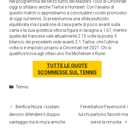
Nel programma del terzo turno del Masters 1000 di Cincinnati
oggi si sfidano anche Tiafoe e Humbert. Con l’analisi di
questo match ci apprestiamo a concludere i nostri pronostici
di oggi sul tennis. Si preannuncia una sfida piuttosto
equilibrata ma il padrone di casa parte di poco avanti sulla
carta e la sua ipotetica vittoria figura in lavagna a 1.67, mentre
quella del francese vale attualmente 2.15 volte la posta. Il
bilancio dei precedenti vede avanti 2-1 Tiafoe, che l’ultima
volta si è imposto proprio a Cincinnati nel 2021. Chi si
qualifica trova agli ottavi uno fra Michelsen e Rune.
TUTTE LE QUOTE
SCOMMESSE SUL TENNIS
Categorie
Tennis
Benfica-Nizza: i lusitani
Fenerbahce-Feyenoord: i
devono difendere il doppio
turchi partono favoriti ma
vantaggio tra le mura amiche
serve la rimonta