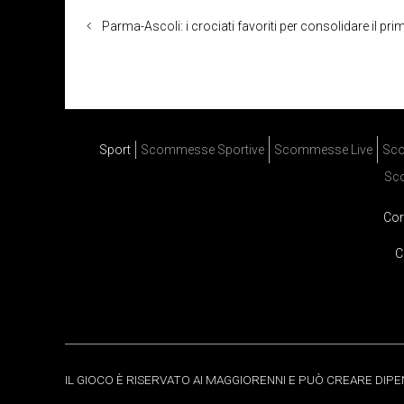
Parma-Ascoli: i crociati favoriti per consolidare il pri
Sport
Scommesse Sportive
Scommesse Live
Sco
Sc
Cor
C
IL GIOCO È RISERVATO AI MAGGIORENNI E PUÒ CREARE DIP