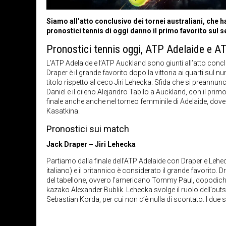
Siamo all’atto conclusivo dei tornei australiani, che ha
pronostici tennis di oggi danno il primo favorito sul 
Pronostici tennis oggi, ATP Adelaide e A
L’ATP Adelaide e l’ATP Auckland sono giunti all’atto conclu
Draper è il grande favorito dopo la vittoria ai quarti sul
titolo rispetto al ceco Jiri Lehecka. Sfida che si preannun
Daniel e il cileno Alejandro Tabilo a Auckland, con il primo
finale anche anche nel torneo femminile di Adelaide, dove
Kasatkina.
Pronostici sui match
Jack Draper – Jiri Lehecka
Partiamo dalla finale dell’ATP Adelaide con Draper e Lehec
italiano) e il britannico è considerato il grande favorito.
del tabellone, ovvero l’americano Tommy Paul, dopodiché
kazako Alexander Bublik. Lehecka svolge il ruolo dell’outs
Sebastian Korda, per cui non c’è nulla di scontato. I due 