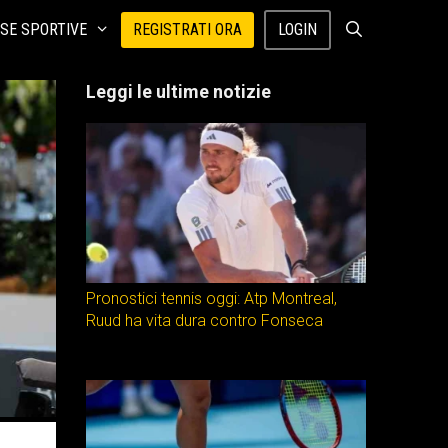
SE SPORTIVE
REGISTRATI ORA
LOGIN
Leggi le ultime notizie
Pronostici tennis oggi: Atp Montreal,
Ruud ha vita dura contro Fonseca