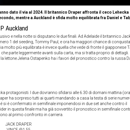
nno dato il via al 2024. Il britannico Draper affronta il ceco Lehecka 
secondo, mentre a Auckland è sfida molto equilibrata fra Daniel e Tab
TP Auckland
sivo e nella notte si disputano le due finali. Ad Adelaide il britannico Jac
 numero 1 del seeding, Tommy Paul, e ora ha maggiori chance di conquistar
cia molto più equilibrata è invece quella che vede di fronte il giapponese 
 che parte leggermente avanti sulla carta, ma si tratta proprio di dettagli.
 la lettone Jelena Ostapenko ha i favori del pronostico contro la russa D
ka protagonisti. I due dovranno sfidarsi alle 6.30 di domani mattina (ora
 Draper ha sorpreso tutti ai quarti mandando a casa la testa di serie numer
 si è confermato in semifinale imponendosi in due set anche contro il
ider in questa finale ma ha già sovvertito il pronostico in semifinale cont
sono al primo confronto in carriera.
JACK DRAPER
VINCE @1.55