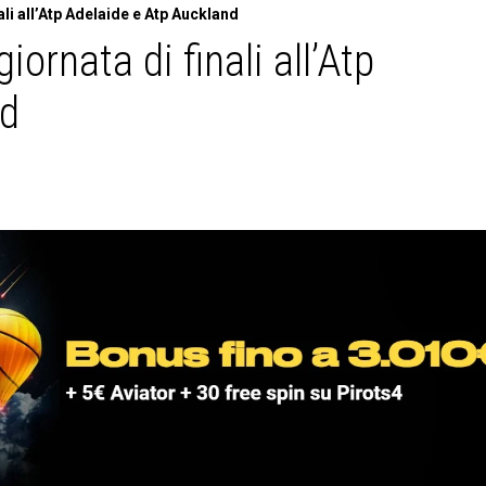
ali all’Atp Adelaide e Atp Auckland
iornata di finali all’Atp
nd