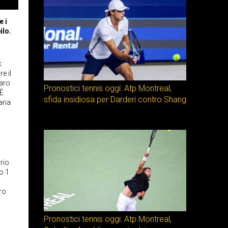
e i
ilo.
k
e il
Taro
Pronostici tennis oggi: Atp Montreal,
 È
sfida insidiosa per Darderi contro Shang
aria
rio
o 1
ro
Pronostici tennis oggi: Atp Montreal,