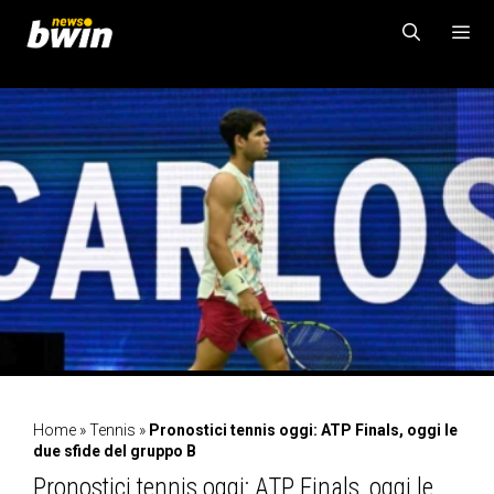
Vai
al
contenuto
MENU
Home
»
Tennis
»
Pronostici tennis oggi: ATP Finals, oggi le
due sfide del gruppo B
Pronostici tennis oggi: ATP Finals, oggi le