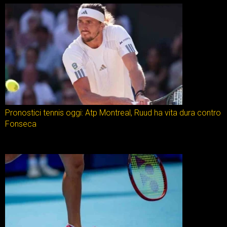
Pronostici tennis oggi: Atp Montreal, Ruud ha vita dura contro
Fonseca