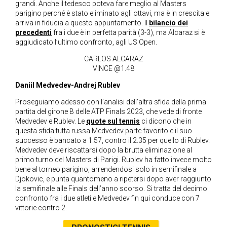
grandi. Anche il tedesco poteva fare meglio al Masters
parigino perché è stato eliminato agli ottavi, ma è in crescita e
arriva in fiducia a questo appuntamento. Il
bilancio dei
precedenti
fra i due è in perfetta parità (3-3), ma Alcaraz si è
aggiudicato l’ultimo confronto, agli US Open.
CARLOS ALCARAZ
VINCE @1.48
Daniil Medvedev-Andrej Rublev
Proseguiamo adesso con l’analisi dell’altra sfida della prima
partita del girone B delle ATP Finals 2023, che vede di fronte
Medvedev e Rublev. Le
quote sul tennis
ci dicono che in
questa sfida tutta russa Medvedev parte favorito e il suo
successo è bancato a 1.57, contro il 2.35 per quello di Rublev.
Medvedev deve riscattarsi dopo la brutta eliminazione al
primo turno del Masters di Parigi. Rublev ha fatto invece molto
bene al torneo parigino, arrendendosi solo in semifinale a
Djokovic, e punta quantomeno a ripetersi dopo aver raggiunto
la semifinale alle Finals dell’anno scorso. Si tratta del decimo
confronto fra i due atleti e Medvedev fin qui conduce con 7
vittorie contro 2.