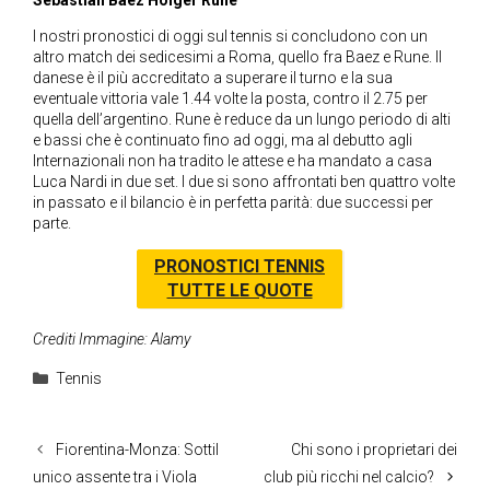
Sebastian Baez Holger Rune
I nostri pronostici di oggi sul tennis si concludono con un
altro match dei sedicesimi a Roma, quello fra Baez e Rune. Il
danese è il più accreditato a superare il turno e la sua
eventuale vittoria vale 1.44 volte la posta, contro il 2.75 per
quella dell’argentino. Rune è reduce da un lungo periodo di alti
e bassi che è continuato fino ad oggi, ma al debutto agli
Internazionali non ha tradito le attese e ha mandato a casa
Luca Nardi in due set. I due si sono affrontati ben quattro volte
in passato e il bilancio è in perfetta parità: due successi per
parte.
PRONOSTICI TENNIS
TUTTE LE QUOTE
Crediti Immagine: Alamy
Categorie
Tennis
Fiorentina-Monza: Sottil
Chi sono i proprietari dei
unico assente tra i Viola
club più ricchi nel calcio?