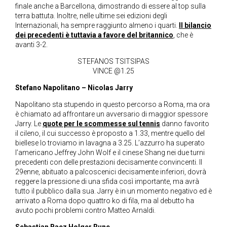
finale anche a Barcellona, dimostrando di essere al top sulla
terra battuta. Inoltre, nelle ultime sei edizioni degli
Internazionali, ha sempre raggiunto almeno i quarti.
Il bilancio
dei precedenti è tuttavia a favore del britannico
, che è
avanti 3-2.
STEFANOS TSITSIPAS
VINCE @1.25
Stefano Napolitano – Nicolas Jarry
Napolitano sta stupendo in questo percorso a Roma, ma ora
è chiamato ad affrontare un avversario di maggior spessore
Jarry. Le
quote per le scommesse sul tennis
danno favorito
il cileno, il cui successo è proposto a 1.33, mentre quello del
biellese lo troviamo in lavagna a 3.25. L’azzurro ha superato
l’americano Jeffrey John Wolf e il cinese Shang nei due turni
precedenti con delle prestazioni decisamente convincenti. Il
29enne, abituato a palcoscenici decisamente inferiori, dovrà
reggere la pressione di una sfida così importante, ma avrà
tutto il pubblico dalla sua. Jarry è in un momento negativo ed è
arrivato a Roma dopo quattro ko di fila, ma al debutto ha
avuto pochi problemi contro Matteo Arnaldi.