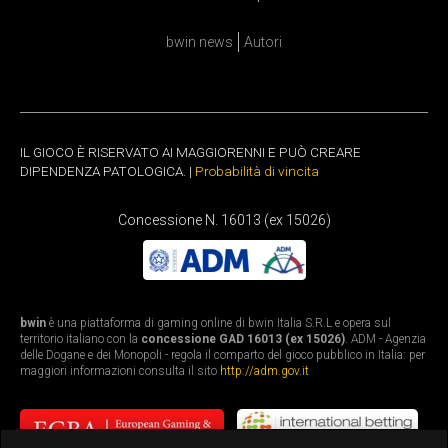
bwin news
Autori
IL GIOCO È RISERVATO AI MAGGIORENNI E PUÒ CREARE
DIPENDENZA PATOLOGICA. |
Probabilità di vincita
Concessione N. 16013 (ex 15026)
bwin
è una piattaforma di gaming online di bwin Italia S.R.L e opera sul
territorio italiano con la
concessione GAD 16013 (ex 15026)
. ADM - Agenzia
delle Dogane e dei Monopoli - regola il comparto del gioco pubblico in Italia: per
maggiori informazioni consulta il sito
http://adm.gov.it