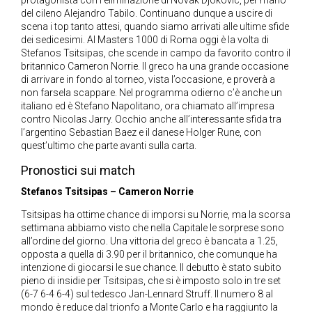
protagonista con l’eliminazione di Novak Djokovic, per mano
del cileno Alejandro Tabilo. Continuano dunque a uscire di
scena i top tanto attesi, quando siamo arrivati alle ultime sfide
dei sedicesimi. Al Masters 1000 di Roma oggi è la volta di
Stefanos Tsitsipas, che scende in campo da favorito contro il
britannico Cameron Norrie. Il greco ha una grande occasione
di arrivare in fondo al torneo, vista l’occasione, e proverà a
non farsela scappare. Nel programma odierno c’è anche un
italiano ed è Stefano Napolitano, ora chiamato all’impresa
contro Nicolas Jarry. Occhio anche all’interessante sfida tra
l’argentino Sebastian Baez e il danese Holger Rune, con
quest’ultimo che parte avanti sulla carta.
Pronostici sui match
Stefanos Tsitsipas – Cameron Norrie
Tsitsipas ha ottime chance di imporsi su Norrie, ma la scorsa
settimana abbiamo visto che nella Capitale le sorprese sono
all’ordine del giorno. Una vittoria del greco è bancata a 1.25,
opposta a quella di 3.90 per il britannico, che comunque ha
intenzione di giocarsi le sue chance. Il debutto è stato subito
pieno di insidie per Tsitsipas, che si è imposto solo in tre set
(6-7 6-4 6-4) sul tedesco Jan-Lennard Struff. Il numero 8 al
mondo è reduce dal trionfo a Monte Carlo e ha raggiunto la