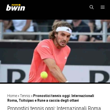
Vai
al
contenuto
MENU
Home
»
Tennis
»
Pronostici tennis oggi: Internazionali
Roma, Tsitsipas e Rune a caccia degli ottavi
Pronostici tennis oggi: Internazionali Roma,