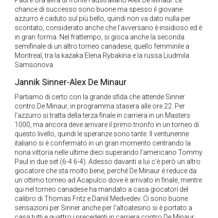
Paul e ora avrà di fronte l’australiano Alex De Minaur. Le
chance di successo sono buone ma spesso il giovane
azzurro è caduto sul più bello, quindi non va dato nulla per
scontato, considerato anche che l’avversario è insidioso ed è
in gran forma. Nel frattempo, si gioca anche la seconda
semifinale di un altro torneo canadese, quello femminile a
Montreal, tra la kazaka Elena Rybakina e la russa Liudmila
Samsonova.
Jannik Sinner-Alex De Minaur
Partiamo di certo con la grande sfida che attende Sinner
contro De Minaur, in programma stasera alle ore 22. Per
l’azzurro si tratta della terza finale in carriera in un Masters
1000, ma ancora deve arrivare il primo trionfo in un torneo di
questo livello, quindi le speranze sono tante. Il ventunenne
italiano si è confermato in un gran momento centrando la
nona vittoria nelle ultime dieci superando l’americano Tommy
Paul in due set (6-4 6-4). Adesso davanti a lui c’è però un altro
giocatore che sta molto bene, perché De Minaur è reduce da
un ottimo torneo ad Acapulco dove è arrivato in finale, mentre
qui nel torneo canadese ha mandato a casa giocatori del
calibro di Thomas Fritz e Daniil Medvedev. Ci sono buone
sensazioni per Sinner anche per l’altoatesino si è portato a
casa tutti e quattro i precedenti in carriera contro De Minaur,