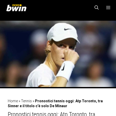
Vai
al
contenuto
MENU
Home
»
Tennis
»
Pronostici tennis oggi: Atp Toronto, tra
Sinner e il titolo c’è solo De Minaur
Pronostici tennis oggi: Atp Toronto, tra