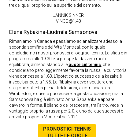
tre dei quali proprio sulla superficie del cemento.
JANNIK SINNER
VINCE @1.40
Elena Rybakina-Liudmila Samsonova
Rimaniamo in Canada e passiamo ad analizzare adesso la
seconda semifinale del Wta Montreal, con la quale
concludiamo i nostri pronostici di oggi sul tennis. La sfida è in
programma alle 19.30 e si prospetta davvero molto
equilibrata, almeno stando alle
quote sul tennis
, che
considerano però leggermente favorita la russa, la cui vittoria
viene concessa a 1.83. L’ipotetico successo della kazaka è
invece bancato a 1.95. La Ribakyna deve riscattare una
stagione sull’erba piena di delusioni, a cominciare da
Wimbledon, e questa può essere la giusta occasione, ma la
Samsonova ha già eliminato Arina Sabalenka e appare
davvero in forma. Il bilancio dei precedenti, tra l’altro, vede in
vantaggio proprio la russa per 2-0, e uno dei due successi è
arrivato proprio a Montreal nel 2021.
PRONOSTICI TENNIS
TUTTE LE QUOTE