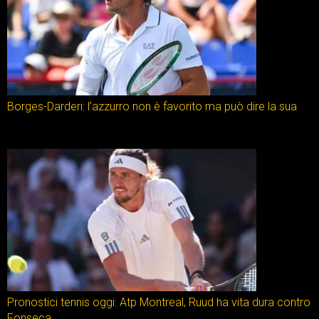
Borges-Darderi: l’azzurro non è favorito ma può dire la sua
Pronostici tennis oggi: Atp Montreal, Ruud ha vita dura contro
Fonseca