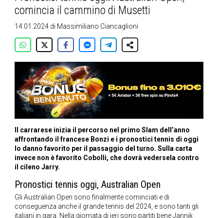
comincia il cammino di Musetti
14.01.2024
di
Massimiliano Ciancaglioni
Il carrarese inizia il percorso nel primo Slam dell’anno
affrontando il francese Bonzi e i pronostici tennis di oggi
lo danno favorito per il passaggio del turno. Sulla carta
invece non è favorito Cobolli, che dovrà vedersela contro
il cileno Jarry.
Pronostici tennis oggi, Australian Open
Gli Australian Open sono finalmente cominciati e di
conseguenza anche il grande tennis del 2024, e sono tanti gli
italiani in gara. Nella giornata di ieri sono partiti bene Jannik