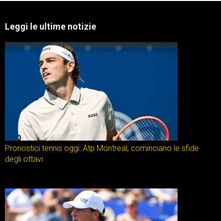
Leggi le ultime notizie
Pronostici tennis oggi: Atp Montreal, cominciano le sfide
degli ottavi