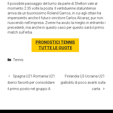
Il possibile passaggio del turno da parte di Shelton vale al
momento 2.35 volte la posta. Il ventiduenne statunitense
arriva da un buonissimo Roland Garros, in cui agli ottavi ha
impensierito anche il futuro vincitore Carlos Alcaraz, pur non
riuscendo nell’impresa. Zverev ha avuto la meglio in entrambi i
precedenti, ma anche in questo caso per questo sarà il primo
match sull’erba.
PRONOSTICI TENNIS
TUTTE LE QUOTE
Categorie
Tennis
Spagna U21-Romania U21:
Finlandia U2-Ucraina U21:
iberici favoriti per consolidare
gialloblù di poco avanti sulla
il primo posto nel gruppo A
carta