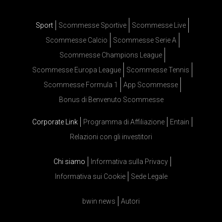
Sport
Scommesse Sportive
Scommesse Live
Scommesse Calcio
Scommesse Serie A
Scommesse Champions League
Scommesse Europa League
Scommesse Tennis
Scommesse Formula 1
App Scommesse
Bonus di Benvenuto Scommesse
Corporate Link
Programma di Affiliazione
Entain
Relazioni con gli investitori
Chi siamo
Informativa sulla Privacy
Informativa sui Cookie
Sede Legale
bwin news
Autori