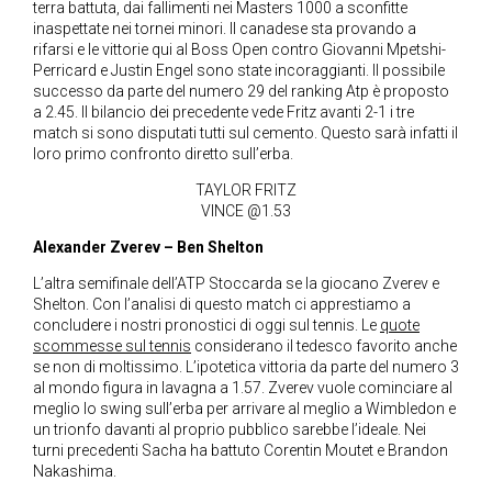
terra battuta, dai fallimenti nei Masters 1000 a sconfitte
inaspettate nei tornei minori. Il canadese sta provando a
rifarsi e le vittorie qui al Boss Open contro Giovanni Mpetshi-
Perricard e Justin Engel sono state incoraggianti. Il possibile
successo da parte del numero 29 del ranking Atp è proposto
a 2.45. Il bilancio dei precedente vede Fritz avanti 2-1 i tre
match si sono disputati tutti sul cemento. Questo sarà infatti il
loro primo confronto diretto sull’erba.
TAYLOR FRITZ
VINCE @1.53
Alexander Zverev – Ben Shelton
L’altra semifinale dell’ATP Stoccarda se la giocano Zverev e
Shelton. Con l’analisi di questo match ci apprestiamo a
concludere i nostri pronostici di oggi sul tennis. Le
quote
scommesse sul tennis
considerano il tedesco favorito anche
se non di moltissimo. L’ipotetica vittoria da parte del numero 3
al mondo figura in lavagna a 1.57. Zverev vuole cominciare al
meglio lo swing sull’erba per arrivare al meglio a Wimbledon e
un trionfo davanti al proprio pubblico sarebbe l’ideale. Nei
turni precedenti Sacha ha battuto Corentin Moutet e Brandon
Nakashima.