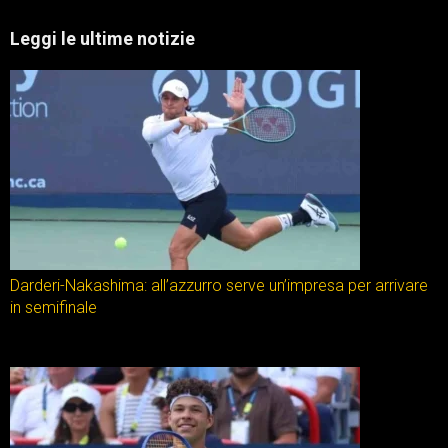
Leggi le ultime notizie
Darderi-Nakashima: all’azzurro serve un’impresa per arrivare
in semifinale