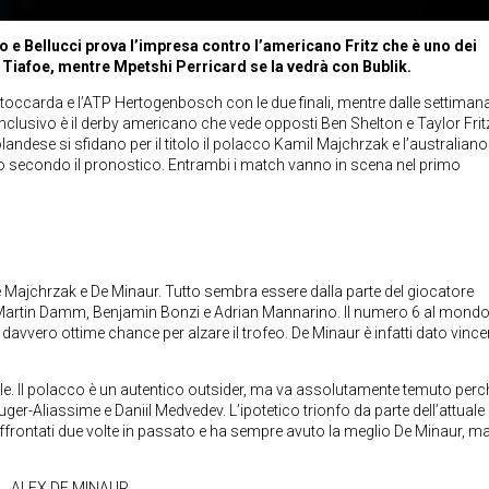
co e Bellucci prova l’impresa contro l’americano Fritz che è uno dei
e Tiafoe, mentre Mpetshi Perricard se la vedrà con Bublik.
occarda e l’ATP Hertogenbosch con le due finali, mentre dalle settiman
nclusivo è il derby americano che vede opposti Ben Shelton e Taylor Fritz
 olandese si sfidano per il titolo il polacco Kamil Majchrzak e l’australiano
to secondo il pronostico. Entrambi i match vanno in scena nel primo
e Majchrzak e De Minaur. Tutto sembra essere dalla parte del giocatore
e Martin Damm, Benjamin Bonzi e Adrian Mannarino. Il numero 6 al mond
davvero ottime chance per alzare il trofeo. De Minaur è infatti dato vince
ale. Il polacco è un autentico outsider, ma va assolutamente temuto perc
uger-Aliassime e Daniil Medvedev. L’ipotetico trionfo da parte dell’attuale
affrontati due volte in passato e ha sempre avuto la meglio De Minaur, m
ALEX DE MINAUR