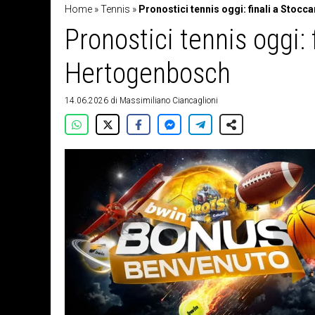
Home
»
Tennis
»
Pronostici tennis oggi: finali a Stoc
Pronostici tennis oggi: 
Hertogenbosch
14.06.2026
di
Massimiliano Ciancaglioni