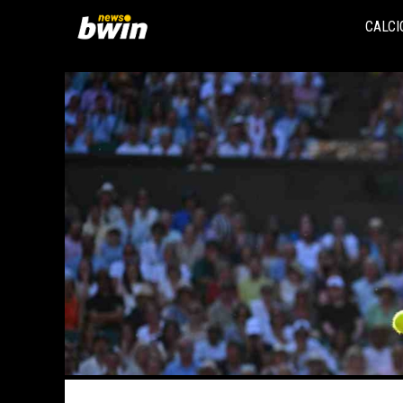
Vai
al
CALCI
contenuto