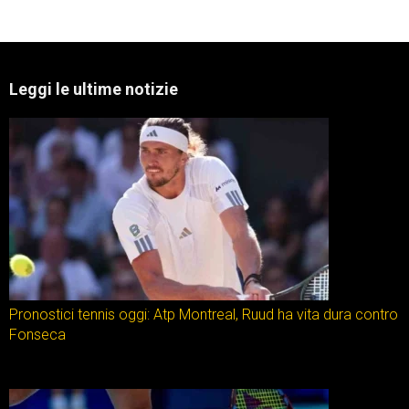
Leggi le ultime notizie
Pronostici tennis oggi: Atp Montreal, Ruud ha vita dura contro
Fonseca