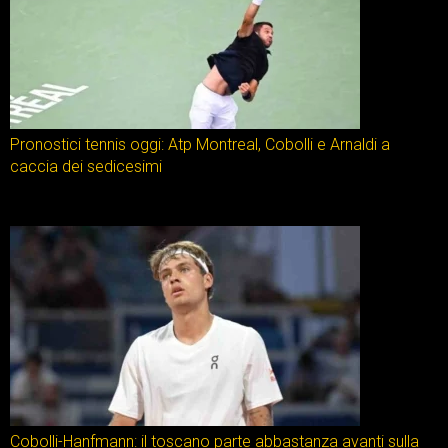
Pronostici tennis oggi: Atp Montreal, Cobolli e Arnaldi a
caccia dei sedicesimi
Cobolli-Hanfmann: il toscano parte abbastanza avanti sulla