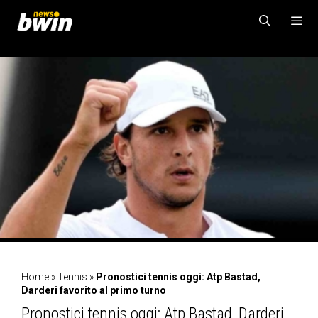
Vai
al
contenuto
MENU
Home
»
Tennis
»
Pronostici tennis oggi: Atp Bastad,
Darderi favorito al primo turno
Pronostici tennis oggi: Atp Bastad, Darderi