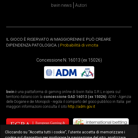
bwin news
Autori
IL GIOCO È RISERVATO AI MAGGIORENNI E PUÒ CREARE
DIPENDENZA PATOLOGICA. |
Probabilità di vincita
Concessione N. 16013 (ex 15026)
bwin
è una piattaforma di gaming online di bwin Italia S.R.L e opera sul
territorio italiano con la
concessione GAD 16013 (ex 15026)
. ADM - Agenzia
delle Dogane e dei Monopoli - regola il comparto del gioco pubblico in Italia: per
maggiori informazioni consulta il sito
http://adm.gov.it
Cliccando su “Accetta tutti i cookie”, l'utente accetta di memorizzare i
cookie sul dispositivo per migliorare la navigazione del sito, analizzare