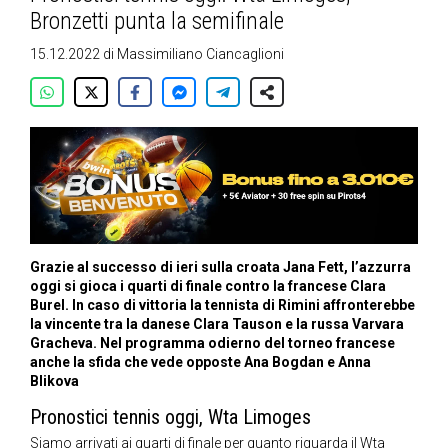
Bronzetti punta la semifinale
15.12.2022
di
Massimiliano Ciancaglioni
Grazie al successo di ieri sulla croata Jana Fett, l’azzurra
oggi si gioca i quarti di finale contro la francese Clara
Burel. In caso di vittoria la tennista di Rimini affronterebbe
la vincente tra la danese Clara Tauson e la russa Varvara
Gracheva. Nel programma odierno del torneo francese
anche la sfida che vede opposte Ana Bogdan e Anna
Blikova
Pronostici tennis oggi, Wta Limoges
Siamo arrivati ai quarti di finale per quanto riguarda il Wta