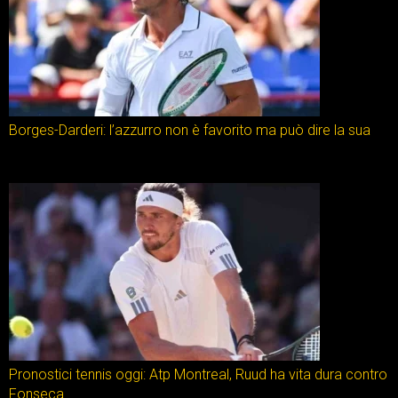
Borges-Darderi: l’azzurro non è favorito ma può dire la sua
Pronostici tennis oggi: Atp Montreal, Ruud ha vita dura contro
Fonseca