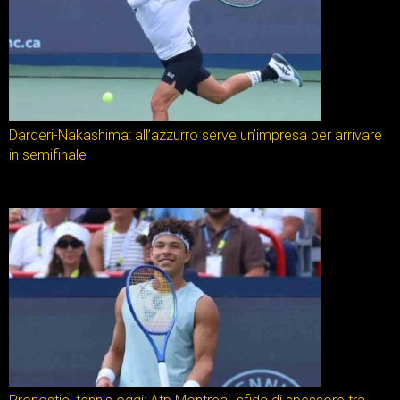
Darderi-Nakashima: all’azzurro serve un’impresa per arrivare
in semifinale