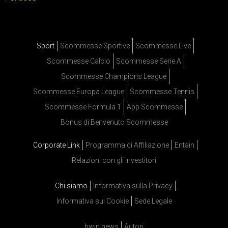
Sport
Scommesse Sportive
Scommesse Live
Scommesse Calcio
Scommesse Serie A
Scommesse Champions League
Scommesse Europa League
Scommesse Tennis
Scommesse Formula 1
App Scommesse
Bonus di Benvenuto Scommesse
Corporate Link
Programma di Affiliazione
Entain
Relazioni con gli investitori
Chi siamo
Informativa sulla Privacy
Informativa sui Cookie
Sede Legale
bwin news
Autori