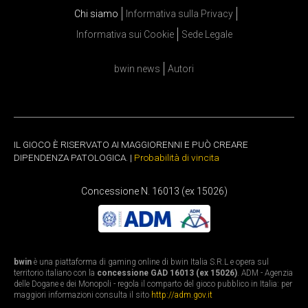
Chi siamo
Informativa sulla Privacy
Informativa sui Cookie
Sede Legale
bwin news
Autori
IL GIOCO È RISERVATO AI MAGGIORENNI E PUÒ CREARE
DIPENDENZA PATOLOGICA. |
Probabilità di vincita
Concessione N. 16013 (ex 15026)
bwin
è una piattaforma di gaming online di bwin Italia S.R.L e opera sul
territorio italiano con la
concessione GAD 16013 (ex 15026)
. ADM - Agenzia
delle Dogane e dei Monopoli - regola il comparto del gioco pubblico in Italia: per
maggiori informazioni consulta il sito
http://adm.gov.it