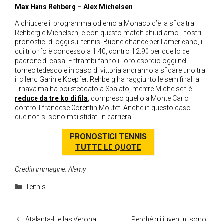
Max Hans Rehberg – Alex Michelsen
A chiudere il programma odierno a Monaco c’è la sfida tra
Rehberg e Michelsen, e con questo match chiudiamo i nostri
pronostici di oggi sul tennis. Buone chance per l’americano, il
cui trionfo è concesso a 1.40, contro il 2.90 per quello del
padrone di casa. Entrambi fanno il loro esordio oggi nel
torneo tedesco e in caso di vittoria andranno a sfidare uno tra
il cileno Garin e Koepfer. Rehberg ha raggiunto le semifinali a
Trnava ma ha poi steccato a Spalato, mentre Michelsen è
reduce da tre ko di fila
, compreso quello a Monte Carlo
contro il francese Corentin Moutet. Anche in questo caso i
due non si sono mai sfidati in carriera.
PRONOSTICI TENNIS
TUTTE LE QUOTE
Crediti Immagine: Alamy
Categorie
Tennis
Atalanta-Hellas Verona: i
Perché gli juventini sono