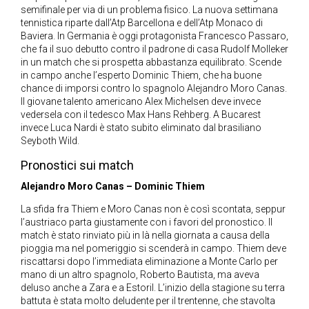
semifinale per via di un problema fisico. La nuova settimana
tennistica riparte dall’Atp Barcellona e dell’Atp Monaco di
Baviera. In Germania è oggi protagonista Francesco Passaro,
che fa il suo debutto contro il padrone di casa Rudolf Molleker
in un match che si prospetta abbastanza equilibrato. Scende
in campo anche l’esperto Dominic Thiem, che ha buone
chance di imporsi contro lo spagnolo Alejandro Moro Canas.
Il giovane talento americano Alex Michelsen deve invece
vedersela con il tedesco Max Hans Rehberg. A Bucarest
invece Luca Nardi è stato subito eliminato dal brasiliano
Seyboth Wild.
Pronostici sui match
Alejandro Moro Canas – Dominic Thiem
La sfida fra Thiem e Moro Canas non è così scontata, seppur
l’austriaco parta giustamente con i favori del pronostico. Il
match è stato rinviato più in là nella giornata a causa della
pioggia ma nel pomeriggio si scenderà in campo. Thiem deve
riscattarsi dopo l’immediata eliminazione a Monte Carlo per
mano di un altro spagnolo, Roberto Bautista, ma aveva
deluso anche a Zara e a Estoril. L’inizio della stagione su terra
battuta è stata molto deludente per il trentenne, che stavolta