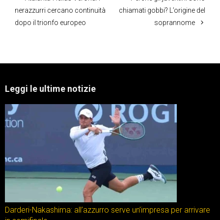
nerazzurri cercano continuità
chiamati gobbi? L’origine del
dopo il trionfo europeo
soprannome
Leggi le ultime notizie
Darderi-Nakashima: all’azzurro serve un’impresa per arrivare