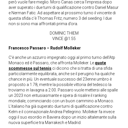
però vuole fare meglio. Moro Canas cerca l’impresa dopo
aver superato i due turni di qualificazione contro Daniel Masur
e Nerman Fatic. Ad aspettare al prossimo turno il vincente di
questa sfida c’è Thomas Fritz, numero 3 del seeding. I due
non si sono mai affrontati prima d’ora.
DOMINIC THIEM
VINCE @1.55
Francesco Passaro – Rudolf Molleker
C’è anche un azzurro impegnato oggi al primo turno dell’Atp
Monaco ed è Passaro, che affronta Molleker. Le
quote
scommesse sul tennis
ci dicono che si tratta di una sfida
particolarmente equilibrata, anche se il perugino ha qualche
chance in più. Un eventuale successo del 23enne umbro è
proposto a 1.78, mentre la possibile vittoria del tedesco la
troviamo in lavagna a 2.00. Passaro vuole mettersi alle spalle
un 2023 non entusiasmante e spera di risalire il ranking
mondiale, cominciando con un buon cammino a Monaco.
L’italiano ha già superato due turni di qualificazione contro
Kelm e il connazionale Andrea Pellegrino. Molleker fa invece
oggi il suo esordio in Baviera dopo un inizio altalenante sulla
nuova superficie tra Marrakech e Madrid.