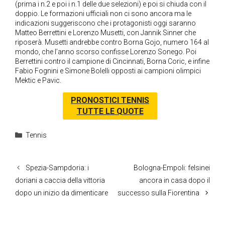
(prima i n.2 e poi i n.1 delle due selezioni) e poi si chiuda con il
doppio. Le formazioni ufficiali non ci sono ancora ma le
indicazioni suggeriscono che i protagonisti oggi saranno
Matteo Berrettini e Lorenzo Musetti, con Jannik Sinner che
riposerà. Musetti andrebbe contro Borna Gojo, numero 164 al
mondo, che l’anno scorso confisse Lorenzo Sonego. Poi
Berrettini contro il campione di Cincinnati, Borna Coric, e infine
Fabio Fognini e Simone Bolelli opposti ai campioni olimpici
Mektic e Pavic.
PRONOSTICI TENNIS
TUTTE LE QUOTE
Categorie
Tennis
Spezia-Sampdoria: i
Bologna-Empoli: felsinei
doriani a caccia della vittoria
ancora in casa dopo il
dopo un inizio da dimenticare
successo sulla Fiorentina