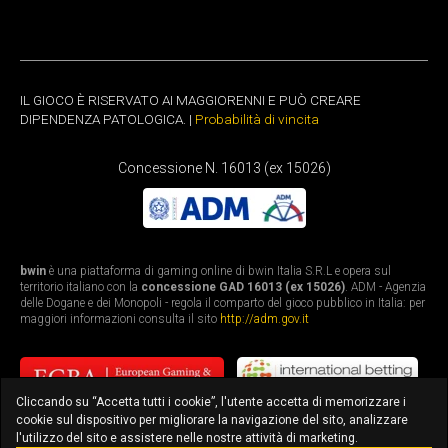
IL GIOCO È RISERVATO AI MAGGIORENNI E PUÒ CREARE
DIPENDENZA PATOLOGICA. |
Probabilità di vincita
Concessione N. 16013 (ex 15026)
bwin
è una piattaforma di gaming online di bwin Italia S.R.L e opera sul
territorio italiano con la
concessione GAD 16013 (ex 15026)
. ADM - Agenzia
delle Dogane e dei Monopoli - regola il comparto del gioco pubblico in Italia: per
maggiori informazioni consulta il sito
http://adm.gov.it
Cliccando su “Accetta tutti i cookie”, l'utente accetta di memorizzare i
cookie sul dispositivo per migliorare la navigazione del sito, analizzare
l'utilizzo del sito e assistere nelle nostre attività di marketing.