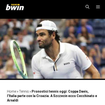
Vai
al
contenuto
MENU
Home
»
Tennis
»
Pronostici tennis oggi: Coppa Davis,
l’Italia parte con la Croazia. A Szczecin ecco Cecchinato e
Arnaldi