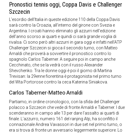
Pronostici tennis oggi, Coppa Davis e Challenger
Szczecin
L’esordio dell’Italia in queste edizione 110 della Coppa Davis
sarà contro la Croazia, all’interno del girone con Svezia e
Argentina. I croati hanno eliminato gli azzurri nell’edizione
dell’anno scorso ai quarti e quindi ci sarà grande voglia di
rivalsa. Ci sono però altri azzurri in gara oggi e infatti nell’ATP
Challenger Szczecin si gioca il secondo turno, con Matteo
Arnaldi che proverà a sovvertire il pronostico contro lo
spagnolo Carlos Taberner. A seguire poi in campo anche
Cecchinato, che se la vedrà con il russo Alexander
Shevchenko. Tra le donne oggi è poi il giorno di Martina
Trevisan: la 29enne fiorentina è protagonista nel primo turno
del Wta Portorose contro la ceca Katerina Siniakova.
Carlos Taberner-Matteo Arnaldi
Partiamo, in ordine cronologico, con la sfida del Challenger
polacco a Szczecin che vede di fronte Arnaldi e Taberner. I due
scenderanno in campo alle 13 per dare l’assalto ai quarti di
finale. L’azzurro, numero 161 del ranjing Atp, ha sconfitto il
connazionale Andrea Vavassori in due set nel primo turno, o
era si trova di fronte un avversario leggermente superiore. Lo