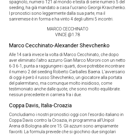
spagnolo, numero 121 al mondo e testa di serie numero 5 del
seeding, ha già mandato a casa l’ucraino Georgii Kravchenko.
I pronostici sono leggermente dalla sua parte, ma il
sanremese è in forma e ha vinto 4 degli ultimi 5 incontri.
MARCO CECCHINATO
VINCE @1.78
Marco Cecchinato-Alexander Shevchenko
Alle 14 sarà invece la volta di Marco Cecchinato, che dopo
aver eliminato l’altro azzurro Gian Marco Moroni con un netto
6-3 6-1, punta a raggiungere i quarti, dove potrebbe incontrare
il numero 2 del seeding Roberto Carballes Baena. L’avversario
di oggi è però il russo Shevchenko, un giocatore alla portata
del palermitano, ma comunque molto insidioso, come
testimoniato anche dalle quote, che sono molto equilibrate.
nessun precedente in carriera fra i due.
Coppa Davis, Italia-Croazia
Concludiamo i nostri pronostici oggi con l’esordio italiano in
Coppa Davis contro la Croazia, in programma all’Unipol
Arena di Bologna alle ore 15. Gli azzurri sono ampiamente
favoriti. La formula prevede che si giochino due singolari