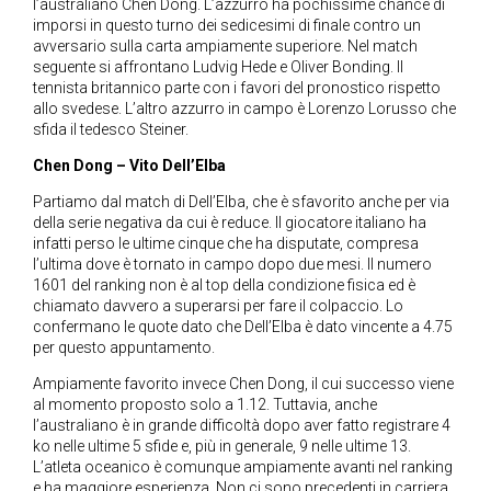
l’australiano Chen Dong. L’azzurro ha pochissime chance di
imporsi in questo turno dei sedicesimi di finale contro un
avversario sulla carta ampiamente superiore. Nel match
seguente si affrontano Ludvig Hede e Oliver Bonding. Il
tennista britannico parte con i favori del pronostico rispetto
allo svedese. L’altro azzurro in campo è Lorenzo Lorusso che
sfida il tedesco Steiner.
Chen Dong – Vito Dell’Elba
Partiamo dal match di Dell’Elba, che è sfavorito anche per via
della serie negativa da cui è reduce. Il giocatore italiano ha
infatti perso le ultime cinque che ha disputate, compresa
l’ultima dove è tornato in campo dopo due mesi. Il numero
1601 del ranking non è al top della condizione fisica ed è
chiamato davvero a superarsi per fare il colpaccio. Lo
confermano le quote dato che Dell’Elba è dato vincente a 4.75
per questo appuntamento.
Ampiamente favorito invece Chen Dong, il cui successo viene
al momento proposto solo a 1.12. Tuttavia, anche
l’australiano è in grande difficoltà dopo aver fatto registrare 4
ko nelle ultime 5 sfide e, più in generale, 9 nelle ultime 13.
L’atleta oceanico è comunque ampiamente avanti nel ranking
e ha maggiore esperienza. Non ci sono precedenti in carriera