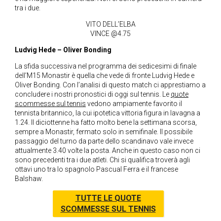
tra i due.
VITO DELL’ELBA
VINCE @4.75
Ludvig Hede – Oliver Bonding
La sfida successiva nel programma dei sedicesimi di finale
dell’M15 Monastir è quella che vede di fronte Ludvig Hede e
Oliver Bonding.
Con l’analisi di questo match ci apprestiamo a
concludere i nostri pronostici di oggi sul tennis.
Le
quote
scommesse sul tennis
vedono ampiamente favorito il
tennista britannico, la cui ipotetica vittoria figura in lavagna a
1.24. Il diciottenne ha fatto molto bene la settimana scorsa,
sempre a Monastir, fermato solo in semifinale. Il possibile
passaggio del turno da parte dello scandinavo vale invece
attualmente 3.40 volte la posta. Anche in questo caso non ci
sono precedenti tra i due atleti. Chi si qualifica troverà agli
ottavi uno tra lo spagnolo Pascual Ferra e il francese
Balshaw.
TUTTE LE QUOTE
SCOMMESSE SUL TENNIS