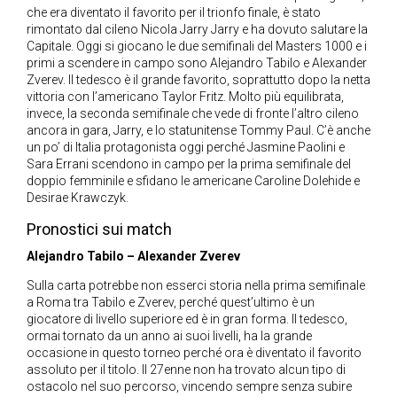
che era diventato il favorito per il trionfo finale, è stato
rimontato dal cileno Nicola Jarry Jarry e ha dovuto salutare la
Capitale. Oggi si giocano le due semifinali del Masters 1000 e i
primi a scendere in campo sono Alejandro Tabilo e Alexander
Zverev. Il tedesco è il grande favorito, soprattutto dopo la netta
vittoria con l’americano Taylor Fritz. Molto più equilibrata,
invece, la seconda semifinale che vede di fronte l’altro cileno
ancora in gara, Jarry, e lo statunitense Tommy Paul. C’è anche
un po’ di Italia protagonista oggi perché Jasmine Paolini e
Sara Errani scendono in campo per la prima semifinale del
doppio femminile e sfidano le americane Caroline Dolehide e
Desirae Krawczyk.
Pronostici sui match
Alejandro Tabilo – Alexander Zverev
Sulla carta potrebbe non esserci storia nella prima semifinale
a Roma tra Tabilo e Zverev, perché quest’ultimo è un
giocatore di livello superiore ed è in gran forma. Il tedesco,
ormai tornato da un anno ai suoi livelli, ha la grande
occasione in questo torneo perché ora è diventato il favorito
assoluto per il titolo. Il 27enne non ha trovato alcun tipo di
ostacolo nel suo percorso, vincendo sempre senza subire