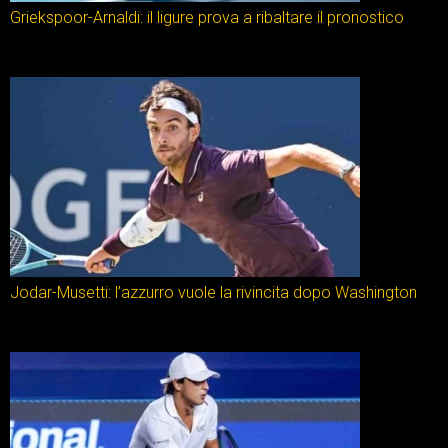
Griekspoor-Arnaldi: il ligure prova a ribaltare il pronostico
Jodar-Musetti: l’azzurro vuole la rivincita dopo Washington