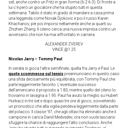
set, anche contro un Fritz in gran forma (6-2 6-3). Di fronte a
lui c’è però un giocatore che ha stupito tutti in questa
settimana. Tabilo è stato in grado di mandare a casa prima
una leggenda come Novak Djokovic e poi il russo Karen
Khachanov, per poi imporsi nettamente anche ai quarti su
Zhizhen Zhang. Il cileno cerca una nuova impresa contro un
avversario che non ha mai affrontato in carriera.
ALEXANDER ZVEREV
VINCE @1.25
Nicolas Jarry – Tommy Paul
In serata si gioca l’altra semifinale, quella fra Jarry e Paul. Le
quote scommesse sul tennis
preannunciano in questo caso
una sfida decisamente più equilibrata, con Tommy Paul che
parte leggermente favorito. L’eventuale successo
dell’americano è proposto a 1.83, mentre quello del cileno lo
troviamo in lavagna a 1.95. Paul ha avuto la meglio su Hubert
Hurkacz in tre set e dopo quasi tre ore di gioco, sovvertendo
un pronostico che alla vigilia pendeva leggermente dalla parte
del polacco. Il classe ’97, che agli ottavi ha eliminato anche il
campione in carica Daniil Medvedev, ora non vuole lasciarsi
sfuggire la chance di raggiungere l’atto conclusivo. Anche