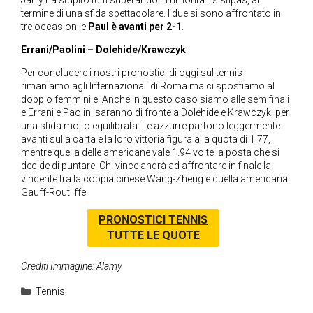
Jarry ha stupito tutti superando in rimonta Tsistipas, al
termine di una sfida spettacolare. I due si sono affrontato in
tre occasioni e
Paul è avanti per 2-1
.
Errani/Paolini – Dolehide/Krawczyk
Per concludere i nostri pronostici di oggi sul tennis
rimaniamo agli Internazionali di Roma ma ci spostiamo al
doppio femminile. Anche in questo caso siamo alle semifinali
e Errani e Paolini saranno di fronte a Dolehide e Krawczyk, per
una sfida molto equilibrata. Le azzurre partono leggermente
avanti sulla carta e la loro vittoria figura alla quota di 1.77,
mentre quella delle americane vale 1.94 volte la posta che si
decide di puntare. Chi vince andrà ad affrontare in finale la
vincente tra la coppia cinese Wang-Zheng e quella americana
Gauff-Routliffe.
PRONOSTICI TENNIS
TUTTE LE QUOTE
Crediti Immagine: Alamy
Categorie
Tennis