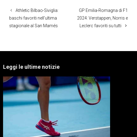
Athletic Bilbao-Siviglia:
GP Emilia-Romagna di F1
baschi favoriti nell’ultima
2024: Verstappen, Norris e
stagionale al San Mamés
Leclerc favoriti su tutti
Leggi le ultime notizie