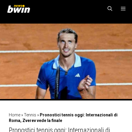
Vai
al
contenuto
MENU
Home
»
Tennis
»
Pronostici tennis oggi: Internazionali di
Roma, Zverev vede la finale
Pronostici tennis oggi: Internazionali di